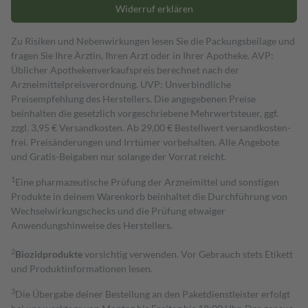
Widerruf erklären
Zu Risiken und Nebenwirkungen lesen Sie die Packungsbeilage und
fragen Sie Ihre Ärztin, Ihren Arzt oder in Ihrer Apotheke. AVP:
Üblicher Apothekenverkaufspreis berechnet nach der
Arzneimittelpreisverordnung. UVP: Unverbindliche
Preisempfehlung des Herstellers. Die angegebenen Preise
beinhalten die gesetzlich vorgeschriebene Mehrwertsteuer, ggf.
zzgl. 3,95 € Versandkosten. Ab 29,00 € Bestell­wert versand­kosten­
frei. Preisänderungen und Irrtümer vorbehalten. Alle Angebote
und Gratis-Beigaben nur solange der Vorrat reicht.
1
Eine pharmazeutische Prüfung der Arzneimittel und sonstigen
Produkte in deinem Warenkorb beinhaltet die Durchführung von
Wechselwirkungschecks und die Prüfung etwaiger
Anwendungshinweise des Herstellers.
2
Biozidprodukte
vorsichtig verwenden. Vor Gebrauch stets Etikett
und Produktinformationen lesen.
3
Die Übergabe deiner Bestellung an den Paketdienstleister erfolgt