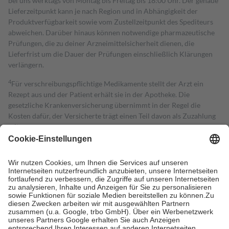
bei uns werktags von Montag bis Freitag bis 18:00 Uhr. Der genaue
Lieferzeitpunkt kann je nach Region und in Abhängigkeit der
Produktverfügbarkeit sowie vom Zustellzeitpunkt des Spediteurs
abweichen. Darüber hinaus können notwendige pharmazeutische
Prüfungen, die zu deiner Arzneimittelsicherheit dienen, die
Lieferfrist um die Dauer der Prüfungen einschließlich Klärungen
verlängern.
4
Für verschreibungspflichtige Medikamente stellt der Arzt ein
Rezept aus und der Patient erhält sie in der Apotheke. Die
gesetzliche Krankenversicherung übernimmt in der Regel die
Kosten dafür, der Versicherte trägt einen Teil davon als Zuzahlung
mit.
Grundsätzlich leisten Mitglieder Zuzahlungen in Höhe von zehn
Prozent des Abgabepreises,
mindestens
jedoch
fünf Euro
und
höchstens zehn Euro.
Es sind jedoch nie mehr als die tatsächlichen
Kosten der Leistung zu entrichten.
Diese Regeln gelten grundsätzlich auch für Online-Apotheken.
Bei Heilmitteln und häuslicher Krankenpflege beträgt die
Zuzahlung zehn Prozent der Kosten sowie zehn Euro je
Verordnung.
Um das Engagement der Versicherten für ihre eigene Gesundheit zu