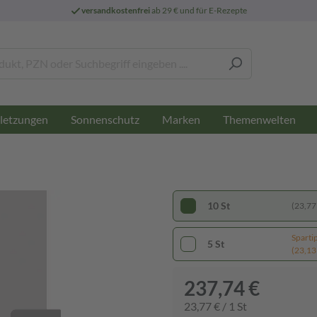
versandkostenfrei
ab 29 € und für E-Rezepte
letzungen
Sonnenschutz
Marken
Themenwelten
10 St
(23,77 
Sparti
5 St
(23,13 
237,74 €
23,77 € / 1 St