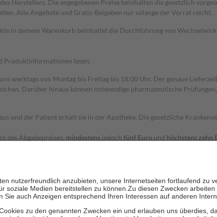
s Herstellers. Die angegebenen Preise beinhalten die gesetzlich vorgesc
alten. Alle Angebote und Gratis-Beigaben nur solange der Vorrat reicht.
dukte in deinem Warenkorb beinhaltet die Durchführung von Wechselwir
nd Produktinformationen lesen.
 uns werktags von Montag bis Freitag bis 18:00 Uhr. Der genaue Lieferze
ichen. Darüber hinaus können notwendige pharmazeutische Prüfungen, die
aus und der Patient erhält sie in der Apotheke. Die gesetzliche Krankenv
ent des Abgabepreises,
mindestens
jedoch
fünf Euro
und
höchstens zehn 
zehn Prozent der Kosten sowie zehn Euro je Verordnung.
rken und die besondere Stellung der Familie zu unterstützen, fallen
kein
 Ausnahme der Fahrkosten
 getragen werden