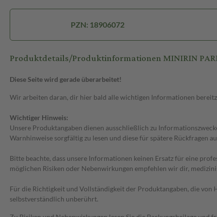
PZN: 18906072
Produktdetails/Produktinformationen MINIRIN P
Diese Seite wird gerade überarbeitet!
Wir arbeiten daran, dir hier bald alle wichtigen Informationen bereitz
Wichtiger Hinweis:
Unsere Produktangaben dienen ausschließlich zu Informationszwecken
Warnhinweise sorgfältig zu lesen und diese für spätere Rückfragen au
Bitte beachte, dass unsere Informationen keinen Ersatz für eine prof
möglichen Risiken oder Nebenwirkungen empfehlen wir dir, medizini
Für die Richtigkeit und Vollständigkeit der Produktangaben, die vo
selbstverständlich unberührt.
Zu Risiken und Nebenwirkungen lesen Sie die Packungsbeilage und frag