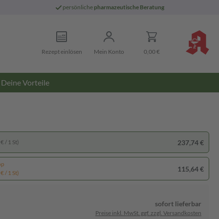
persönliche
pharmazeutische Beratung
Rezept einlösen
Mein Konto
0,00 €
Deine Vorteile
237,74 €
€ / 1 St)
pp
115,64 €
€ / 1 St)
sofort lieferbar
Preise inkl. MwSt. ggf. zzgl. Versandkosten