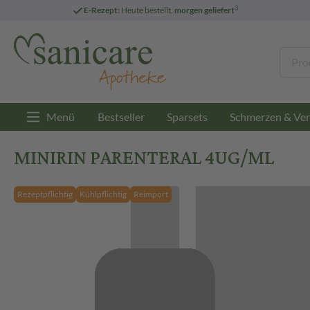
3
E-Rezept:
Heute bestellt,
morgen geliefert
Menü
Bestseller
Sparsets
Schmerzen & Ver
MINIRIN PARENTERAL 4UG/ML
Rezeptpflichtig
Kühlpflichtig
Reimport