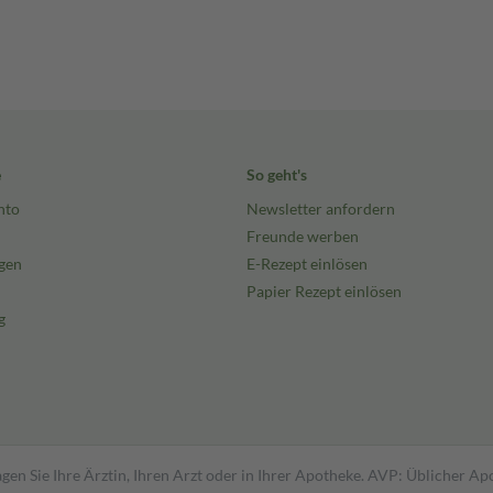
e
So geht's
nto
Newsletter anfordern
Freunde werben
gen
E-Rezept einlösen
Papier Rezept einlösen
g
gen Sie Ihre Ärztin, Ihren Arzt oder in Ihrer Apotheke. AVP: Üblicher A