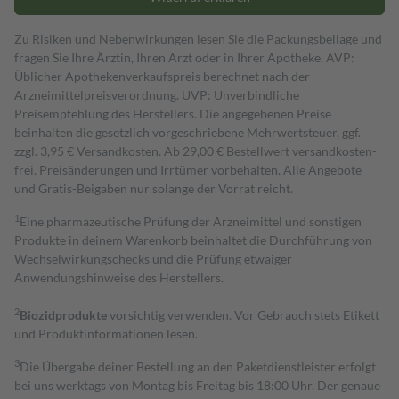
Zu Risiken und Nebenwirkungen lesen Sie die Packungsbeilage und
fragen Sie Ihre Ärztin, Ihren Arzt oder in Ihrer Apotheke. AVP:
Üblicher Apothekenverkaufspreis berechnet nach der
Arzneimittelpreisverordnung. UVP: Unverbindliche
Preisempfehlung des Herstellers. Die angegebenen Preise
beinhalten die gesetzlich vorgeschriebene Mehrwertsteuer, ggf.
zzgl. 3,95 € Versandkosten. Ab 29,00 € Bestell­wert versand­kosten­
frei. Preisänderungen und Irrtümer vorbehalten. Alle Angebote
und Gratis-Beigaben nur solange der Vorrat reicht.
1
Eine pharmazeutische Prüfung der Arzneimittel und sonstigen
Produkte in deinem Warenkorb beinhaltet die Durchführung von
Wechselwirkungschecks und die Prüfung etwaiger
Anwendungshinweise des Herstellers.
2
Biozidprodukte
vorsichtig verwenden. Vor Gebrauch stets Etikett
und Produktinformationen lesen.
3
Die Übergabe deiner Bestellung an den Paketdienstleister erfolgt
bei uns werktags von Montag bis Freitag bis 18:00 Uhr. Der genaue