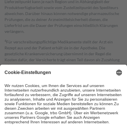
Lieferzeitpunkt kann je nach Region und in Abhängigkeit der
Produktverfügbarkeit sowie vom Zustellzeitpunkt des Spediteurs
abweichen. Darüber hinaus können notwendige pharmazeutische
Prüfungen, die zu deiner Arzneimittelsicherheit dienen, die
Lieferfrist um die Dauer der Prüfungen einschließlich Klärungen
verlängern.
4
Für verschreibungspflichtige Medikamente stellt der Arzt ein
Rezept aus und der Patient erhält sie in der Apotheke. Die
gesetzliche Krankenversicherung übernimmt in der Regel die
Kosten dafür, der Versicherte trägt einen Teil davon als Zuzahlung
mit.
Grundsätzlich leisten Mitglieder Zuzahlungen in Höhe von zehn
Prozent des Abgabepreises,
mindestens
jedoch
fünf Euro
und
höchstens zehn Euro.
Es sind jedoch nie mehr als die tatsächlichen
Kosten der Leistung zu entrichten.
Diese Regeln gelten grundsätzlich auch für Online-Apotheken.
Bei Heilmitteln und häuslicher Krankenpflege beträgt die
Zuzahlung zehn Prozent der Kosten sowie zehn Euro je
Verordnung.
Um das Engagement der Versicherten für ihre eigene Gesundheit zu
stärken und die besondere Stellung der Familie zu unterstützen,