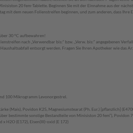
inisiston 20 fem-Tablette. Beginnen Sie mit der Einnahme aus der nächs
ag mit dem neuen Folienstreifen beginnen, und zum anderen, dass Ihre E
t über 30 °C aufbewahren!
enstreifen nach „Verwendbar bis:“ bzw. „Verw. bis:“ angegebenen Verfa
Haushaltsabfall entsorgt werden. Fragen Sie Ihren Apotheker wie das Arz
 und 100 Mikrogramm Levonorgestrel.
ärke (Mais), Povidon K25, Magnesiumstearat (Ph. Eur.) [pflanzlich] (E470
über bestimmte sonstige Bestandteile von Minisiston 20 fem“), Povidon 
 x H2O (E172), Eisen(III)-oxid (E 172)