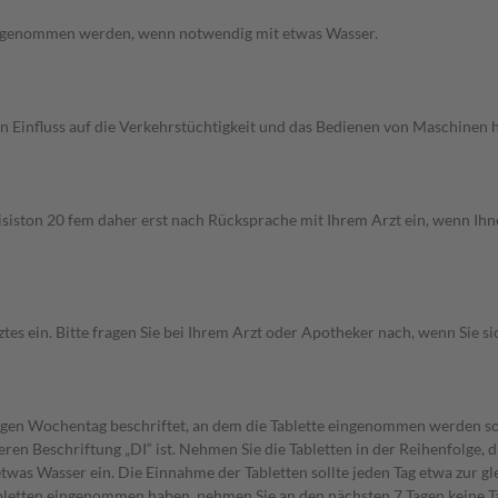
ingenommen werden, wenn notwendig mit etwas Wasser.
n Einfluss auf die Verkehrstüchtigkeit und das Bedienen von Maschinen h
siston 20 fem daher erst nach Rücksprache mit Ihrem Arzt ein, wenn Ihne
ein. Bitte fragen Sie bei Ihrem Arzt oder Apotheker nach, wenn Sie sich
iligen Wochentag beschriftet, an dem die Tablette eingenommen werden so
ren Beschriftung „DI“ ist. Nehmen Sie die Tabletten in der Reihenfolge, d
as Wasser ein. Die Einnahme der Tabletten sollte jeden Tag etwa zur gleic
bletten eingenommen haben, nehmen Sie an den nächsten 7 Tagen keine T