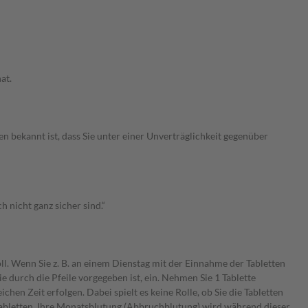
at.
n bekannt ist, dass Sie unter einer Unverträglichkeit gegenüber
 nicht ganz sicher sind.“
ll. Wenn Sie z. B. an einem Dienstag mit der Einnahme der Tabletten
ie durch die Pfeile vorgegeben ist, ein. Nehmen Sie 1 Tablette
hen Zeit erfolgen. Dabei spielt es keine Rolle, ob Sie die Tabletten
abletten. Ihre Monatsblutung (Abbruchblutung) wird während dieser