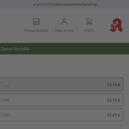
persönliche
pharmazeutische Beratung
Rezept einlösen
Mein Konto
0,00 €
Deine Vorteile
pp
52,76 €
/ 1 St)
32,75 €
/ 1 St)
17,47 €
/ 1 St)