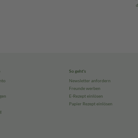
e
So geht's
nto
Newsletter anfordern
Freunde werben
gen
E-Rezept einlösen
Papier Rezept einlösen
g