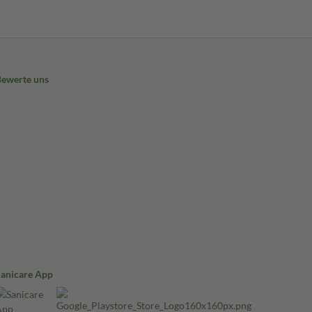
Bewerte uns
Sanicare App