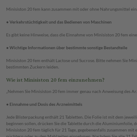
Minisiston 20 fem kann zusammen mit oder ohne Nahrungsmittel e
● Verkehrstüchtigkeit und das Bedienen von Maschinen
Es gibt keine Hinweise, dass die Einnahme von Minisiston 20 fem eine
● Wichtige Informationen über bestimmte sonstige Bestandteile
Minisiston 20 fem enthält Lactose und Sucrose. Bitte nehmen Sie Mini
bestimmten Zuckern leiden.
Wie ist Minisiston 20 fem einzunehmen?
„Nehmen Sie Minisiston 20 fem immer genau nach Anweisung des Arztes 
● Einnahme und Dosis des Arzneimittels
Jede Blisterpackung enthält 21 Tabletten. Die Folie ist mit dem jewe
beginnen sollen, drücken Sie die Tablette durch die Aluminiumfolie, de
Minisiston 20 fem täglich für 21 Tage, gegebenenfalls zusammen mit etw
nüchtern oder zu den Mahlzeiten einnehmen. Nachdem Sie alle 21 Ta