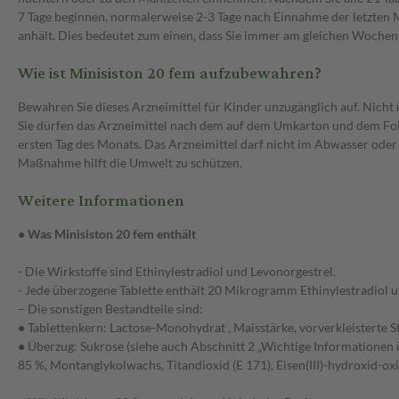
7 Tage beginnen, normalerweise 2-3 Tage nach Einnahme der letzten M
anhält. Dies bedeutet zum einen, dass Sie immer am gleichen Wochent
Wie ist Minisiston 20 fem aufzubewahren?
Bewahren Sie dieses Arzneimittel für Kinder unzugänglich auf. Nich
Sie dürfen das Arzneimittel nach dem auf dem Umkarton und dem Foli
ersten Tag des Monats. Das Arzneimittel darf nicht im Abwasser oder 
Maßnahme hilft die Umwelt zu schützen.
Weitere Informationen
● Was Minisiston 20 fem enthält
- Die Wirkstoffe sind Ethinylestradiol und Levonorgestrel.
- Jede überzogene Tablette enthält 20 Mikrogramm Ethinylestradiol
– Die sonstigen Bestandteile sind:
● Tablettenkern: Lactose-Monohydrat , Maisstärke, vorverkleisterte St
● Überzug: Sukrose (siehe auch Abschnitt 2 „Wichtige Informationen 
85 %, Montanglykolwachs, Titandioxid (E 171), Eisen(III)-hydroxid-oxid