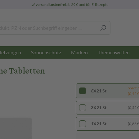
versandkostenfrei
ab 29 € und für E-Rezepte
letzungen
Sonnenschutz
Marken
Themenwelten
ne Tabletten
Sparti
6X21 St
(0,42 € 
3X21 St
(0,52 € 
1X21 St
(0,83 € 