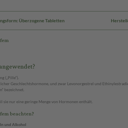
ngsform: Überzogene Tabletten
Herstel
 fem
s angewendet?
 („Pille“).
blicher Geschlechtshormone, und zwar Levonorgestrel und Ethinylestradio
n“ bezeichnet.
weil sie nur eine geringe Menge von Hormonen enthält.
 fem beachten?
ln und Alkohol