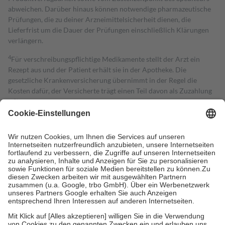
abweichen. Darüber hinaus können notwendige pharmazeutische
Prüfungen, die zu deiner Arzneimittelsicherheit dienen, die
Lieferfrist um die Dauer der Prüfungen einschließlich Klärungen
verlängern.
4
Für verschreibungspflichtige Medikamente stellt der Arzt ein
Rezept aus und der Patient erhält sie in der Apotheke. Die
gesetzliche Krankenversicherung übernimmt in der Regel die
Kosten dafür, der Versicherte trägt einen Teil davon als Zuzahlung
mit.
Grundsätzlich leisten Mitglieder Zuzahlungen in Höhe von zehn
Prozent des Abgabepreises,
mindestens
jedoch
fünf Euro
und
höchstens zehn Euro.
Es sind jedoch nie mehr als die tatsächlichen
Kosten der Leistung zu entrichten.
Diese Regeln gelten grundsätzlich auch für Online-Apotheken.
Bei Heilmitteln und häuslicher Krankenpflege beträgt die
Zuzahlung zehn Prozent der Kosten sowie zehn Euro je
Verordnung.
Um das Engagement der Versicherten für ihre eigene Gesundheit zu
stärken und die besondere Stellung der Familie zu unterstützen,
fallen
keine Zuzahlungen
an bei: