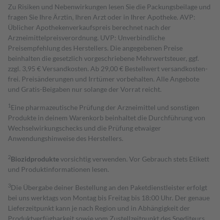
Zu Risiken und Nebenwirkungen lesen Sie die Packungsbeilage und
fragen Sie Ihre Ärztin, Ihren Arzt oder in Ihrer Apotheke. AVP:
Üblicher Apothekenverkaufspreis berechnet nach der
Arzneimittelpreisverordnung. UVP: Unverbindliche
Preisempfehlung des Herstellers. Die angegebenen Preise
beinhalten die gesetzlich vorgeschriebene Mehrwertsteuer, ggf.
zzgl. 3,95 € Versandkosten. Ab 29,00 € Bestell­wert versand­kosten­
frei. Preisänderungen und Irrtümer vorbehalten. Alle Angebote
und Gratis-Beigaben nur solange der Vorrat reicht.
1
Eine pharmazeutische Prüfung der Arzneimittel und sonstigen
Produkte in deinem Warenkorb beinhaltet die Durchführung von
Wechselwirkungschecks und die Prüfung etwaiger
Anwendungshinweise des Herstellers.
2
Biozidprodukte
vorsichtig verwenden. Vor Gebrauch stets Etikett
und Produktinformationen lesen.
3
Die Übergabe deiner Bestellung an den Paketdienstleister erfolgt
bei uns werktags von Montag bis Freitag bis 18:00 Uhr. Der genaue
Lieferzeitpunkt kann je nach Region und in Abhängigkeit der
Produktverfügbarkeit sowie vom Zustellzeitpunkt des Spediteurs