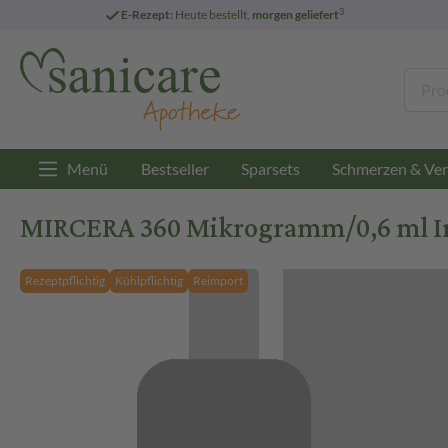
3
E-Rezept:
Heute bestellt,
morgen geliefert
Menü
Bestseller
Sparsets
Schmerzen & Ver
MIRCERA 360 Mikrogramm/0,6 ml Inj.-
Rezeptpflichtig
Kühlpflichtig
Reimport