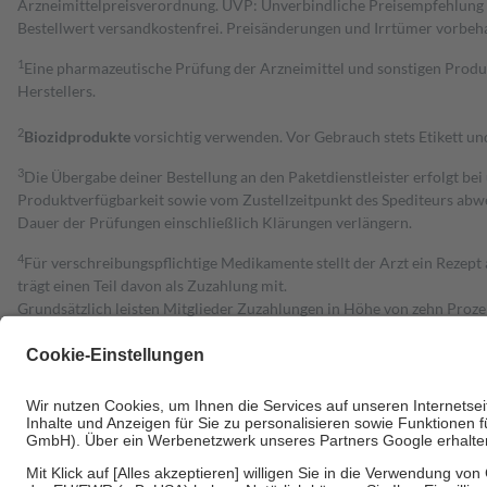
Arzneimittelpreisverordnung. UVP: Unverbindliche Preisempfehlung de
Bestell­wert versand­kosten­frei. Preisänderungen und Irrtümer vorbeh
1
Eine pharmazeutische Prüfung der Arzneimittel und sonstigen Pro
Herstellers.
2
Biozidprodukte
vorsichtig verwenden. Vor Gebrauch stets Etikett u
3
Die Übergabe deiner Bestellung an den Paketdienstleister erfolgt bei
Produktverfügbarkeit sowie vom Zustellzeitpunkt des Spediteurs abwe
Dauer der Prüfungen einschließlich Klärungen verlängern.
4
Für verschreibungspflichtige Medikamente stellt der Arzt ein Rezept 
trägt einen Teil davon als Zuzahlung mit.
Grundsätzlich leisten Mitglieder Zuzahlungen in Höhe von zehn Proz
zu entrichten.
Diese Regeln gelten grundsätzlich auch für Online-Apotheken.
Bei Heilmitteln und häuslicher Krankenpflege beträgt die Zuzahlung 
Um das Engagement der Versicherten für ihre eigene Gesundheit zu stä
• Kindern und Jugendlichen bis zum vollendeten 18. Lebensjahr mit
• Untersuchungen zur Vorsorge und Früherkennung, die von der GKV
• empfohlenen Schutzimpfungen