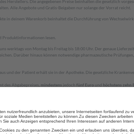
s Herstellers. Die angegebenen Preise beinhalten die gesetzlich vorgesc
alten. Alle Angebote und Gratis-Beigaben nur solange der Vorrat reicht.
dukte in deinem Warenkorb beinhaltet die Durchführung von Wechselwir
nd Produktinformationen lesen.
 uns werktags von Montag bis Freitag bis 18:00 Uhr. Der genaue Lieferze
ichen. Darüber hinaus können notwendige pharmazeutische Prüfungen, die
aus und der Patient erhält sie in der Apotheke. Die gesetzliche Krankenv
ent des Abgabepreises,
mindestens
jedoch
fünf Euro
und
höchstens zehn 
zehn Prozent der Kosten sowie zehn Euro je Verordnung.
rken und die besondere Stellung der Familie zu unterstützen, fallen
kein
 Ausnahme der Fahrkosten
 getragen werden