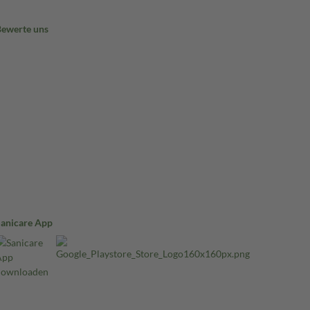
Bewerte uns
Sanicare App