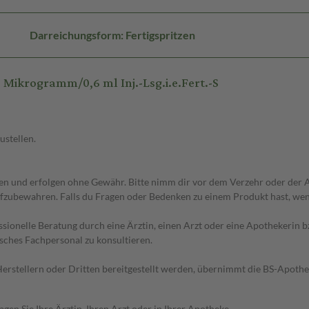
Darreichungsform: Fertigspritzen
ikrogramm/0,6 ml Inj.-Lsg.i.e.Fert.-S
ustellen.
 und erfolgen ohne Gewähr. Bitte nimm dir vor dem Verzehr oder der An
fzubewahren. Falls du Fragen oder Bedenken zu einem Produkt hast, wende
essionelle Beratung durch eine Ärztin, einen Arzt oder eine Apothekerin
sches Fachpersonal zu konsultieren.
n Herstellern oder Dritten bereitgestellt werden, übernimmt die BS-Apot
en Sie Ihre Ärztin, Ihren Arzt oder in Ihrer Apotheke.