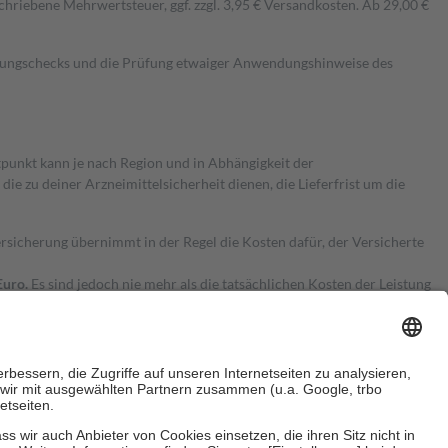
hriebene Mehrwertsteuer, ggf. zzgl. 3,95 € Versandkosten. Ab 29,00 €
kungschecks und die Prüfung etwaiger Anwendungshinweise des
itpunkt kann je nach Region und in Abhängigkeit der
 zu deiner Arzneimittelsicherheit dienen, die Lieferfrist um die
ersicherung übernimmt in der Regel die Kosten dafür, der Versicherte
Euro.
Es sind jedoch nie mehr als die tatsächlichen Kosten der Leistung
e Zuzahlungen
an bei: