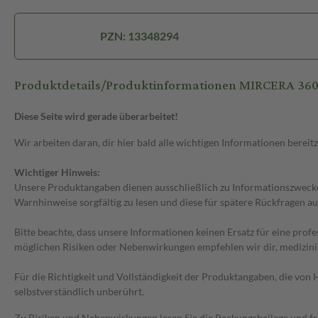
PZN: 13348294
Produktdetails/Produktinformationen MIRCERA 360 M
Diese Seite wird gerade überarbeitet!
Wir arbeiten daran, dir hier bald alle wichtigen Informationen bereitz
Wichtiger Hinweis:
Unsere Produktangaben dienen ausschließlich zu Informationszwecken
Warnhinweise sorgfältig zu lesen und diese für spätere Rückfragen au
Bitte beachte, dass unsere Informationen keinen Ersatz für eine prof
möglichen Risiken oder Nebenwirkungen empfehlen wir dir, medizini
Für die Richtigkeit und Vollständigkeit der Produktangaben, die vo
selbstverständlich unberührt.
Zu Risiken und Nebenwirkungen lesen Sie die Packungsbeilage und frag