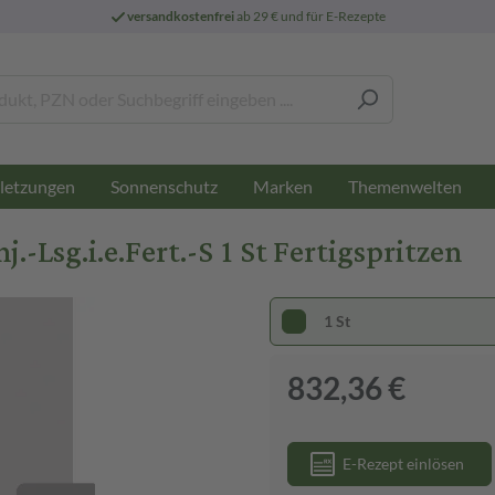
versandkostenfrei
ab 29 € und für E-Rezepte
letzungen
Sonnenschutz
Marken
Themenwelten
Lsg.i.e.Fert.-S 1 St Fertigspritzen
1 St
832,36 €
E-Rezept einlösen