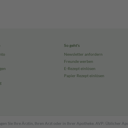
e
So geht's
nto
Newsletter anfordern
Freunde werben
gen
E-Rezept einlösen
Papier Rezept einlösen
g
gen Sie Ihre Ärztin, Ihren Arzt oder in Ihrer Apotheke. AVP: Üblicher A