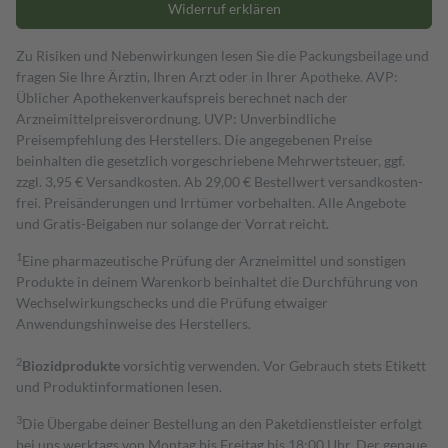
Widerruf erklären
Zu Risiken und Nebenwirkungen lesen Sie die Packungsbeilage und
fragen Sie Ihre Ärztin, Ihren Arzt oder in Ihrer Apotheke. AVP:
Üblicher Apothekenverkaufspreis berechnet nach der
Arzneimittelpreisverordnung. UVP: Unverbindliche
Preisempfehlung des Herstellers. Die angegebenen Preise
beinhalten die gesetzlich vorgeschriebene Mehrwertsteuer, ggf.
zzgl. 3,95 € Versandkosten. Ab 29,00 € Bestell­wert versand­kosten­
frei. Preisänderungen und Irrtümer vorbehalten. Alle Angebote
und Gratis-Beigaben nur solange der Vorrat reicht.
1
Eine pharmazeutische Prüfung der Arzneimittel und sonstigen
Produkte in deinem Warenkorb beinhaltet die Durchführung von
Wechselwirkungschecks und die Prüfung etwaiger
Anwendungshinweise des Herstellers.
2
Biozidprodukte
vorsichtig verwenden. Vor Gebrauch stets Etikett
und Produktinformationen lesen.
3
Die Übergabe deiner Bestellung an den Paketdienstleister erfolgt
bei uns werktags von Montag bis Freitag bis 18:00 Uhr. Der genaue