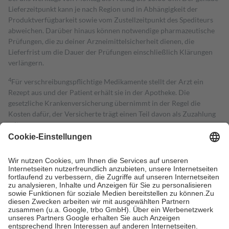
Lieferzeitpunkt kann je nach Region und in Abhängigkeit der
Produktverfügbarkeit sowie vom Zustellzeitpunkt des Spediteurs
abweichen. Darüber hinaus können notwendige pharmazeutische
Prüfungen, die zu deiner Arzneimittelsicherheit dienen, die
Lieferfrist um die Dauer der Prüfungen einschließlich Klärungen
verlängern.
4
Für verschreibungspflichtige Medikamente stellt der Arzt ein
Rezept aus und der Patient erhält sie in der Apotheke. Die
gesetzliche Krankenversicherung übernimmt in der Regel die
Kosten dafür, der Versicherte trägt einen Teil davon als Zuzahlung
mit.
Grundsätzlich leisten Mitglieder Zuzahlungen in Höhe von zehn
Prozent des Abgabepreises,
mindestens
jedoch
fünf Euro
und
höchstens zehn Euro.
Es sind jedoch nie mehr als die tatsächlichen
Kosten der Leistung zu entrichten.
Diese Regeln gelten grundsätzlich auch für Online-Apotheken.
Bei Heilmitteln und häuslicher Krankenpflege beträgt die
Zuzahlung zehn Prozent der Kosten sowie zehn Euro je
Verordnung.
Um das Engagement der Versicherten für ihre eigene Gesundheit zu