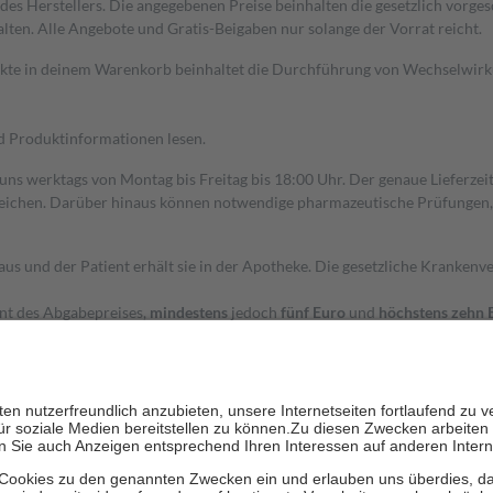
s Herstellers. Die angegebenen Preise beinhalten die gesetzlich vorgesc
alten. Alle Angebote und Gratis-Beigaben nur solange der Vorrat reicht.
dukte in deinem Warenkorb beinhaltet die Durchführung von Wechselwir
nd Produktinformationen lesen.
 uns werktags von Montag bis Freitag bis 18:00 Uhr. Der genaue Lieferze
ichen. Darüber hinaus können notwendige pharmazeutische Prüfungen, die
aus und der Patient erhält sie in der Apotheke. Die gesetzliche Krankenv
ent des Abgabepreises,
mindestens
jedoch
fünf Euro
und
höchstens zehn 
zehn Prozent der Kosten sowie zehn Euro je Verordnung.
rken und die besondere Stellung der Familie zu unterstützen, fallen
kein
 Ausnahme der Fahrkosten
 getragen werden