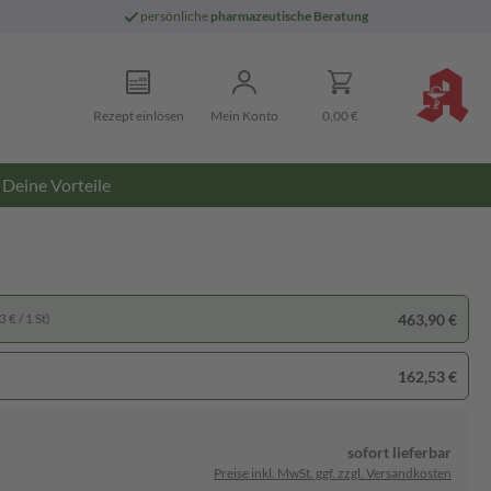
persönliche
pharmazeutische Beratung
Rezept einlösen
Mein Konto
0,00 €
Deine Vorteile
463,90 €
 € / 1 St)
162,53 €
sofort lieferbar
Preise inkl. MwSt. ggf. zzgl. Versandkosten