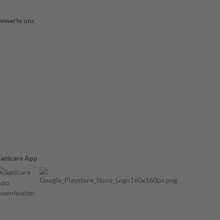
Bewerte uns
Sanicare App