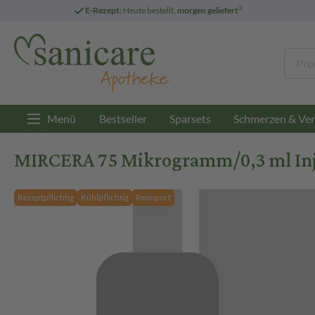
3
E-Rezept:
Heute bestellt,
morgen geliefert
Menü
Bestseller
Sparsets
Schmerzen & Ver
MIRCERA 75 Mikrogramm/0,3 ml Inj.-L
Rezeptpflichtig
Kühlpflichtig
Reimport