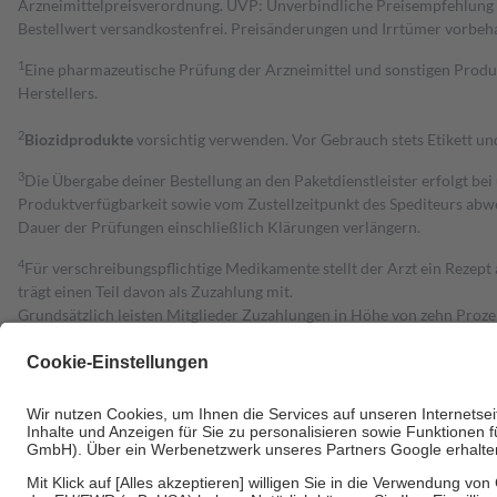
Arzneimittelpreisverordnung. UVP: Unverbindliche Preisempfehlung de
Bestell­wert versand­kosten­frei. Preisänderungen und Irrtümer vorbeh
1
Eine pharmazeutische Prüfung der Arzneimittel und sonstigen Pro
Herstellers.
2
Biozidprodukte
vorsichtig verwenden. Vor Gebrauch stets Etikett u
3
Die Übergabe deiner Bestellung an den Paketdienstleister erfolgt bei
Produktverfügbarkeit sowie vom Zustellzeitpunkt des Spediteurs abwe
Dauer der Prüfungen einschließlich Klärungen verlängern.
4
Für verschreibungspflichtige Medikamente stellt der Arzt ein Rezept 
trägt einen Teil davon als Zuzahlung mit.
Grundsätzlich leisten Mitglieder Zuzahlungen in Höhe von zehn Proz
zu entrichten.
Diese Regeln gelten grundsätzlich auch für Online-Apotheken.
Bei Heilmitteln und häuslicher Krankenpflege beträgt die Zuzahlung 
Um das Engagement der Versicherten für ihre eigene Gesundheit zu stä
• Kindern und Jugendlichen bis zum vollendeten 18. Lebensjahr mit
• Untersuchungen zur Vorsorge und Früherkennung, die von der GKV
• empfohlenen Schutzimpfungen