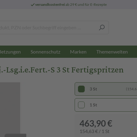
versandkostenfrei
ab 29 € und für E-Rezepte
letzungen
Sonnenschutz
Marken
Themenwelten
sg.i.e.Fert.-S 3 St Fertigspritzen
3 St
(154,63
1 St
463,90 €
154,63 € / 1 St