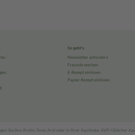
e
So geht's
nto
Newsletter anfordern
Freunde werben
gen
E-Rezept einlösen
Papier Rezept einlösen
g
gen Sie Ihre Ärztin, Ihren Arzt oder in Ihrer Apotheke. AVP: Üblicher A