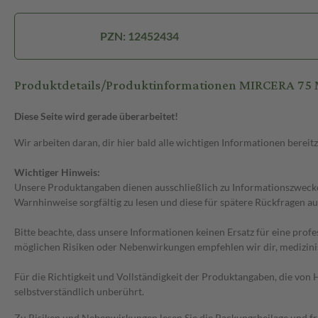
PZN: 12452434
Produktdetails/Produktinformationen MIRCERA 75 Mi
Diese Seite wird gerade überarbeitet!
Wir arbeiten daran, dir hier bald alle wichtigen Informationen bereitz
Wichtiger Hinweis:
Unsere Produktangaben dienen ausschließlich zu Informationszwecken
Warnhinweise sorgfältig zu lesen und diese für spätere Rückfragen au
Bitte beachte, dass unsere Informationen keinen Ersatz für eine prof
möglichen Risiken oder Nebenwirkungen empfehlen wir dir, medizini
Für die Richtigkeit und Vollständigkeit der Produktangaben, die vo
selbstverständlich unberührt.
Zu Risiken und Nebenwirkungen lesen Sie die Packungsbeilage und frag