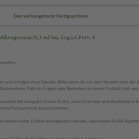
Darreichungsform: Fertigspritzen
krogramm/0,3 ml Inj.-Lsg.i.e.Fert.-S
ustellen.
 und erfolgen ohne Gewähr. Bitte nimm dir vor dem Verzehr oder der An
fzubewahren. Falls du Fragen oder Bedenken zu einem Produkt hast, wende
essionelle Beratung durch eine Ärztin, einen Arzt oder eine Apothekerin
sches Fachpersonal zu konsultieren.
n Herstellern oder Dritten bereitgestellt werden, übernimmt die BS-Apot
en Sie Ihre Ärztin, Ihren Arzt oder in Ihrer Apotheke.