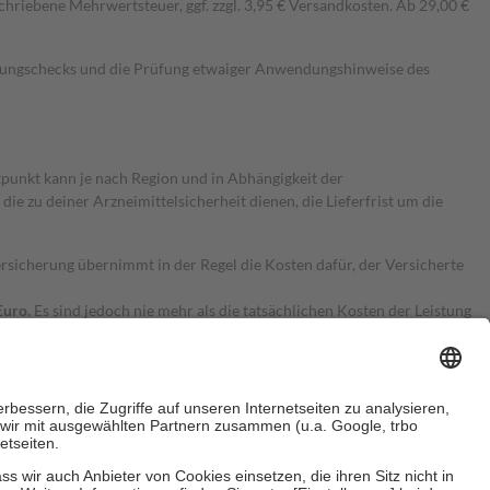
hriebene Mehrwertsteuer, ggf. zzgl. 3,95 € Versandkosten. Ab 29,00 €
kungschecks und die Prüfung etwaiger Anwendungshinweise des
itpunkt kann je nach Region und in Abhängigkeit der
 zu deiner Arzneimittelsicherheit dienen, die Lieferfrist um die
ersicherung übernimmt in der Regel die Kosten dafür, der Versicherte
Euro.
Es sind jedoch nie mehr als die tatsächlichen Kosten der Leistung
e Zuzahlungen
an bei: