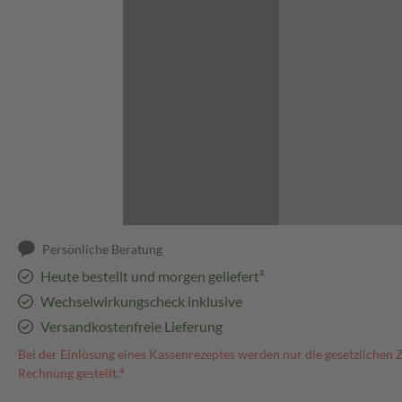
Abbildung kann abweichen
Persönliche Beratung
Heute bestellt und morgen geliefert³
Wechselwirkungscheck inklusive
Versandkostenfreie Lieferung
Bei der Einlösung eines Kassenrezeptes werden nur die gesetzlichen 
Rechnung gestellt.⁴