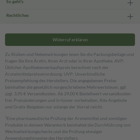
So geht's
Rechtliches
Widerruf erklären
Zu Risiken und Nebenwirkungen lesen Sie die Packungsbeilage und
fragen Sie Ihre Ärztin, Ihren Arzt oder in Ihrer Apotheke. AVP:
Üblicher Apothekenverkaufspreis berechnet nach der
Arzneimittelpreisverordnung. UVP: Unverbindliche
Preisempfehlung des Herstellers. Die angegebenen Preise
beinhalten die gesetzlich vorgeschriebene Mehrwertsteuer, ggf.
zzgl. 3,95 € Versandkosten. Ab 29,00 € Bestell­wert versand­kosten­
frei. Preisänderungen und Irrtümer vorbehalten. Alle Angebote
und Gratis-Beigaben nur solange der Vorrat reicht.
1
Eine pharmazeutische Prüfung der Arzneimittel und sonstigen
Produkte in deinem Warenkorb beinhaltet die Durchführung von
Wechselwirkungschecks und die Prüfung etwaiger
Anwendungshinweise des Herstellers.