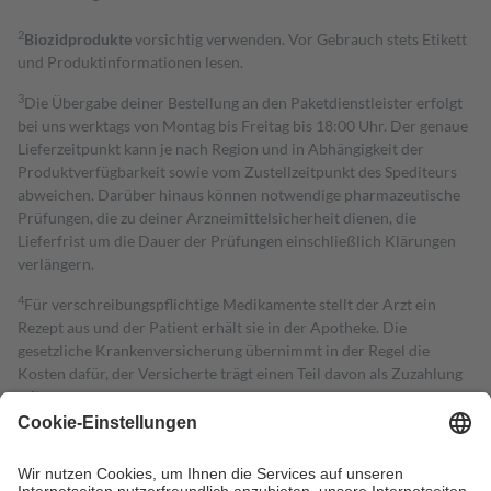
2
Biozidprodukte
vorsichtig verwenden. Vor Gebrauch stets Etikett
und Produktinformationen lesen.
3
Die Übergabe deiner Bestellung an den Paketdienstleister erfolgt
bei uns werktags von Montag bis Freitag bis 18:00 Uhr. Der genaue
Lieferzeitpunkt kann je nach Region und in Abhängigkeit der
Produktverfügbarkeit sowie vom Zustellzeitpunkt des Spediteurs
abweichen. Darüber hinaus können notwendige pharmazeutische
Prüfungen, die zu deiner Arzneimittelsicherheit dienen, die
Lieferfrist um die Dauer der Prüfungen einschließlich Klärungen
verlängern.
4
Für verschreibungspflichtige Medikamente stellt der Arzt ein
Rezept aus und der Patient erhält sie in der Apotheke. Die
gesetzliche Krankenversicherung übernimmt in der Regel die
Kosten dafür, der Versicherte trägt einen Teil davon als Zuzahlung
mit.
Grundsätzlich leisten Mitglieder Zuzahlungen in Höhe von zehn
Prozent des Abgabepreises,
mindestens
jedoch
fünf Euro
und
höchstens zehn Euro.
Es sind jedoch nie mehr als die tatsächlichen
Kosten der Leistung zu entrichten.