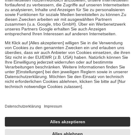
Diese Regeln gelten grundsätzlich auch für Online-Apotheken.
Bei Heilmitteln und häuslicher Krankenpflege beträgt die
Zuzahlung zehn Prozent der Kosten sowie zehn Euro je
Verordnung.
Um das Engagement der Versicherten für ihre eigene Gesundheit zu
stärken und die besondere Stellung der Familie zu unterstützen,
fallen
keine Zuzahlungen
an bei:
• Kindern und Jugendlichen bis zum vollendeten 18. Lebensjahr
mit Ausnahme der Fahrkosten
• Untersuchungen zur Vorsorge und Früherkennung, die von der
GKV getragen werden
• empfohlenen Schutzimpfungen
• Harn- und Blutteststreifen
Wir nutzen Trusted Shops als unabhängigen Dienstleister für die
Einholung von Bewertungen. Trusted Shops hat Maßnahmen
getroffen, um sicherzustellen, dass es sich um echte Bewertungen
handelt. Mehr Informationen findest du hier:
https://help.etrusted.com/hc/de/articles/4419944605341
Einige Bilder und Inhalte wurden unter Zuhilfenahme künstlicher