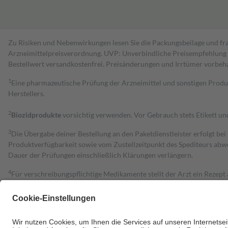
Zu Risiken und Nebenwirkungen lesen Sie die Packungsbeilage und fra
Arzneimittelpreisverordnung. UVP: Unverbindliche Preisempfehlung de
Bestell­wert versand­kosten­frei. Preisänderungen und Irrtümer vorbeh
1
Eine pharmazeutische Prüfung der Arzneimittel und sonstigen Pro
Herstellers.
2
Biozidprodukte
vorsichtig verwenden. Vor Gebrauch stets Etikett u
3
Die Übergabe deiner Bestellung an den Paketdienstleister erfolgt bei
Produktverfügbarkeit sowie vom Zustellzeitpunkt des Spediteurs abwe
Dauer der Prüfungen einschließlich Klärungen verlängern.
4
Für verschreibungspflichtige Medikamente stellt der Arzt ein Rezept 
trägt einen Teil davon als Zuzahlung mit.
Grundsätzlich leisten Mitglieder Zuzahlungen in Höhe von zehn Proz
zu entrichten.
Diese Regeln gelten grundsätzlich auch für Online-Apotheken.
Bei Heilmitteln und häuslicher Krankenpflege beträgt die Zuzahlung 