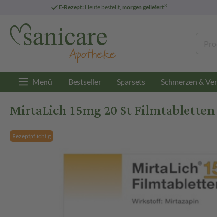
3
E-Rezept:
Heute bestellt,
morgen geliefert
Menü
Bestseller
Sparsets
Schmerzen & Ver
MirtaLich 15mg 20 St Filmtabletten
Rezeptpflichtig