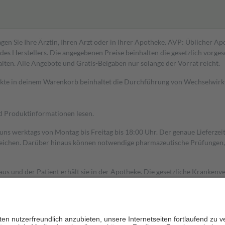
gen Sie Ihre Ärztin, Ihren Arzt oder in Ihrer Apotheke. AVP: Üblicher A
s Herstellers. Die angegebenen Preise beinhalten die gesetzlich vorgesc
alten. Alle Angebote und Gratis-Beigaben nur solange der Vorrat reicht.
dukte in deinem Warenkorb beinhaltet die Durchführung von Wechselwir
nd Produktinformationen lesen.
 uns werktags von Montag bis Freitag bis 18:00 Uhr. Der genaue Lieferze
ichen. Darüber hinaus können notwendige pharmazeutische Prüfungen, die
aus und der Patient erhält sie in der Apotheke. Die gesetzliche Krankenv
ent des Abgabepreises,
mindestens
jedoch
fünf Euro
und
höchstens zehn 
zehn Prozent der Kosten sowie zehn Euro je Verordnung.