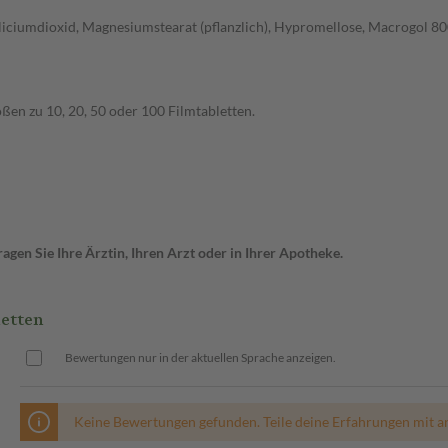
iciumdioxid, Magnesiumstearat (pflanzlich), Hypromellose, Macrogol 8000,
ößen zu 10, 20, 50 oder 100 Filmtabletten.
gen Sie Ihre Ärztin, Ihren Arzt oder in Ihrer Apotheke.
etten
Bewertungen nur in der aktuellen Sprache anzeigen.
Keine Bewertungen gefunden. Teile deine Erfahrungen mit a