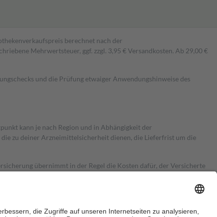
pothekenverkaufspreis berechnet nach der
hriebene Mehrwertsteuer, ggf. zzgl. 3,95 € Versandkosten. Ab 29,00 €
kungschecks und die Prüfung etwaiger Anwendungshinweise des
itpunkt kann je nach Region und in Abhängigkeit der
 zu deiner Arzneimittelsicherheit dienen, die Lieferfrist um die
ersicherung übernimmt in der Regel die Kosten dafür, der Versicherte
Euro.
Es sind jedoch nie mehr als die tatsächlichen Kosten der Leistung