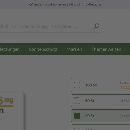
versandkostenfrei
ab 29 € und für E-Rezepte
letzungen
Sonnenschutz
Marken
Themenwelten
Sparti
100 St
(0,22 € 
50 St
(0,33 € 
20 St
(0,68 € 