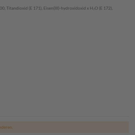
 Titandioxid (E 171), Eisen(III)-hydroxidoxid x H₂O (E 172),
nderen.