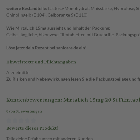
weitere Bestandteile
: Lactose-Monohydrat, Maisstärke, Hyprolose, Sil
Chinolingelb (E 104), Gelborange S (E 110)
Wie MirtaLich 15mg aussieht und Inhalt der Packung
:
Gelbe, längliche, bikonvexe Filmtabletten mit Bruchrille. Packungsgr
Löse jetzt dein Rezept bei sanicare.de ein!
Hinweistexte und Pflichtangaben
Arzneimittel
Zu Risiken und Nebenwirkungen lesen Sie die Packungsbeilage und fra
Kundenbewertungen: MirtaLich 15mg 20 St Filmtabl
0 von 0 Bewertungen
Bewerte dieses Produkt!
Teile deine Erfahrungen mit anderen Kunden.