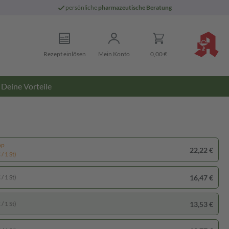
persönliche
pharmazeutische Beratung
Rezept einlösen
Mein Konto
0,00 €
Deine Vorteile
pp
22,22 €
/ 1 St)
16,47 €
/ 1 St)
13,53 €
/ 1 St)