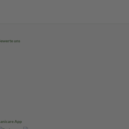
Bewerte uns
Sanicare App