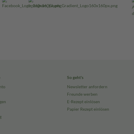
e
So geht's
nto
Newsletter anfordern
Freunde werben
gen
E-Rezept einlösen
Papier Rezept einlösen
g