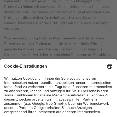
Lieferzeitpunkt kann je nach Region und in Abhängigkeit der
Produktverfügbarkeit sowie vom Zustellzeitpunkt des Spediteurs
abweichen. Darüber hinaus können notwendige pharmazeutische
Prüfungen, die zu deiner Arzneimittelsicherheit dienen, die
Lieferfrist um die Dauer der Prüfungen einschließlich Klärungen
verlängern.
4
Für verschreibungspflichtige Medikamente stellt der Arzt ein
Rezept aus und der Patient erhält sie in der Apotheke. Die
gesetzliche Krankenversicherung übernimmt in der Regel die
Kosten dafür, der Versicherte trägt einen Teil davon als Zuzahlung
mit.
Grundsätzlich leisten Mitglieder Zuzahlungen in Höhe von zehn
Prozent des Abgabepreises,
mindestens
jedoch
fünf Euro
und
höchstens zehn Euro.
Es sind jedoch nie mehr als die tatsächlichen
Kosten der Leistung zu entrichten.
Diese Regeln gelten grundsätzlich auch für Online-Apotheken.
Bei Heilmitteln und häuslicher Krankenpflege beträgt die
Zuzahlung zehn Prozent der Kosten sowie zehn Euro je
Verordnung.
Um das Engagement der Versicherten für ihre eigene Gesundheit zu
stärken und die besondere Stellung der Familie zu unterstützen,