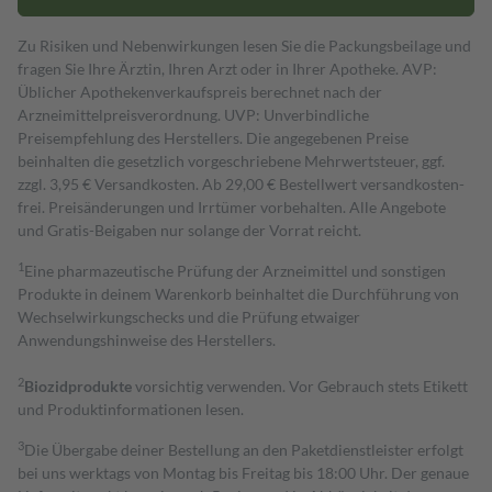
Zu Risiken und Nebenwirkungen lesen Sie die Packungsbeilage und
fragen Sie Ihre Ärztin, Ihren Arzt oder in Ihrer Apotheke. AVP:
Üblicher Apothekenverkaufspreis berechnet nach der
Arzneimittelpreisverordnung. UVP: Unverbindliche
Preisempfehlung des Herstellers. Die angegebenen Preise
beinhalten die gesetzlich vorgeschriebene Mehrwertsteuer, ggf.
zzgl. 3,95 € Versandkosten. Ab 29,00 € Bestell­wert versand­kosten­
frei. Preisänderungen und Irrtümer vorbehalten. Alle Angebote
und Gratis-Beigaben nur solange der Vorrat reicht.
1
Eine pharmazeutische Prüfung der Arzneimittel und sonstigen
Produkte in deinem Warenkorb beinhaltet die Durchführung von
Wechselwirkungschecks und die Prüfung etwaiger
Anwendungshinweise des Herstellers.
2
Biozidprodukte
vorsichtig verwenden. Vor Gebrauch stets Etikett
und Produktinformationen lesen.
3
Die Übergabe deiner Bestellung an den Paketdienstleister erfolgt
bei uns werktags von Montag bis Freitag bis 18:00 Uhr. Der genaue