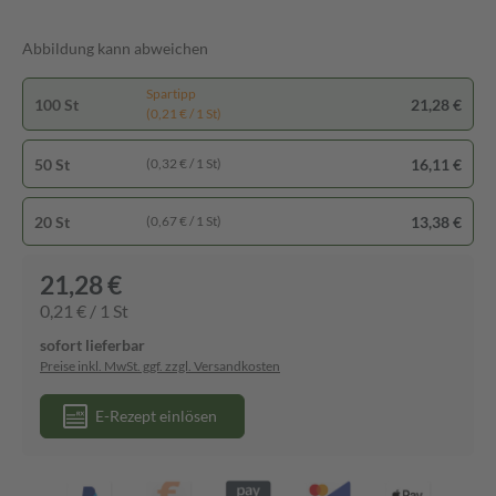
Abbildung kann abweichen
Spartipp
100 St
21,28 €
(0,21 € / 1 St)
50 St
16,11 €
(0,32 € / 1 St)
20 St
13,38 €
(0,67 € / 1 St)
21,28 €
0,21 € / 1 St
sofort lieferbar
Preise inkl. MwSt. ggf. zzgl. Versandkosten
E-Rezept einlösen