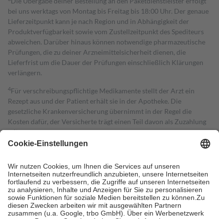
Die Übergabe deiner Bestellung an den Paketdienstleister erfolgt
bei uns werktags von Montag bis Freitag bis 18:00 Uhr. Der genaue
Lieferzeitpunkt kann je nach Region und in Abhängigkeit der
Produktverfügbarkeit sowie vom Zustellzeitpunkt des Spediteurs
abweichen. Darüber hinaus können notwendige pharmazeutische
Prüfungen, die zu deiner Arzneimittelsicherheit dienen, die
Lieferfrist um die Dauer der Prüfungen einschließlich Klärungen
verlängern.
4
Für verschreibungspflichtige Medikamente stellt der Arzt ein
Rezept aus und der Patient erhält sie in der Apotheke. Die
gesetzliche Krankenversicherung übernimmt in der Regel die
Kosten dafür, der Versicherte trägt einen Teil davon als Zuzahlung
mit.
Grundsätzlich leisten Mitglieder Zuzahlungen in Höhe von zehn
Prozent des Abgabepreises,
mindestens
jedoch
fünf Euro
und
höchstens zehn Euro.
Es sind jedoch nie mehr als die tatsächlichen
Kosten der Leistung zu entrichten.
Diese Regeln gelten grundsätzlich auch für Online-Apotheken.
Bei Heilmitteln und häuslicher Krankenpflege beträgt die
Zuzahlung zehn Prozent der Kosten sowie zehn Euro je
Verordnung.