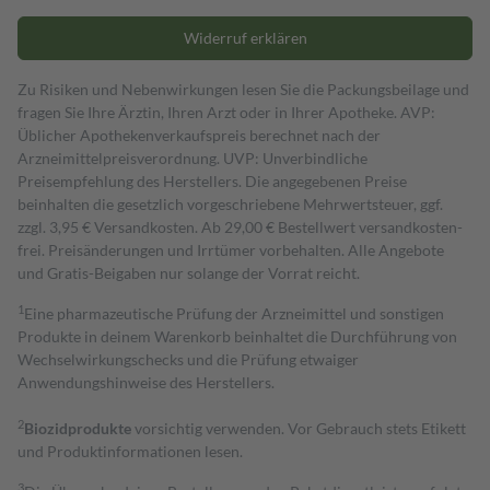
Widerruf erklären
Zu Risiken und Nebenwirkungen lesen Sie die Packungsbeilage und
fragen Sie Ihre Ärztin, Ihren Arzt oder in Ihrer Apotheke. AVP:
Üblicher Apothekenverkaufspreis berechnet nach der
Arzneimittelpreisverordnung. UVP: Unverbindliche
Preisempfehlung des Herstellers. Die angegebenen Preise
beinhalten die gesetzlich vorgeschriebene Mehrwertsteuer, ggf.
zzgl. 3,95 € Versandkosten. Ab 29,00 € Bestell­wert versand­kosten­
frei. Preisänderungen und Irrtümer vorbehalten. Alle Angebote
und Gratis-Beigaben nur solange der Vorrat reicht.
1
Eine pharmazeutische Prüfung der Arzneimittel und sonstigen
Produkte in deinem Warenkorb beinhaltet die Durchführung von
Wechselwirkungschecks und die Prüfung etwaiger
Anwendungshinweise des Herstellers.
2
Biozidprodukte
vorsichtig verwenden. Vor Gebrauch stets Etikett
und Produktinformationen lesen.
3