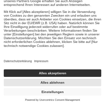
Um das Engagement der Versicherten für ihre eigene Gesundheit zu
stärken und die besondere Stellung der Familie zu unterstützen,
fallen
keine Zuzahlungen
an bei:
• Kindern und Jugendlichen bis zum vollendeten 18. Lebensjahr
mit Ausnahme der Fahrkosten
• Untersuchungen zur Vorsorge und Früherkennung, die von der
GKV getragen werden
• empfohlenen Schutzimpfungen
• Harn- und Blutteststreifen
Wir nutzen Trusted Shops als unabhängigen Dienstleister für die
Einholung von Bewertungen. Trusted Shops hat Maßnahmen
getroffen, um sicherzustellen, dass es sich um echte Bewertungen
handelt. Mehr Informationen findest du hier:
https://help.etrusted.com/hc/de/articles/4419944605341
Einige Bilder und Inhalte wurden unter Zuhilfenahme künstlicher
Intelligenz erstellt.