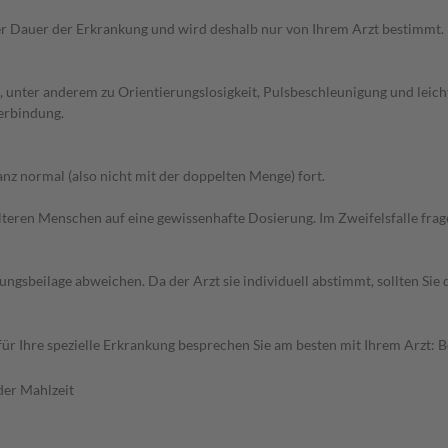
r Dauer der Erkrankung und wird deshalb nur von Ihrem Arzt bestimmt.
unter anderem zu Orientierungslosigkeit, Pulsbeschleunigung und leichte
erbindung.
z normal (also nicht mit der doppelten Menge) fort.
d älteren Menschen auf eine gewissenhafte Dosierung. Im Zweifelsfalle f
gsbeilage abweichen. Da der Arzt sie individuell abstimmt, sollten Si
r Ihre spezielle Erkrankung besprechen Sie am besten mit Ihrem Arzt: 
der Mahlzeit