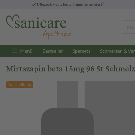
3
E-Rezept:
Heute bestellt,
morgen geliefert
Menü
Bestseller
Sparsets
Schmerzen & Ver
Mirtazapin beta 15mg 96 St Schmelz
Rezeptpflichtig