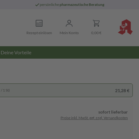
persönliche
pharmazeutische Beratung
Rezept einlösen
Mein Konto
0,00 €
Deine Vorteile
21,28 €
/ 1 St)
sofort lieferbar
Preise inkl. MwSt. ggf. zzgl. Versandkosten