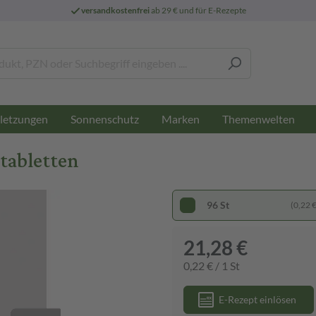
versandkostenfrei
ab 29 € und für E-Rezepte
letzungen
Sonnenschutz
Marken
Themenwelten
tabletten
96 St
(0,22 € 
21,28 €
0,22 € / 1 St
E-Rezept einlösen