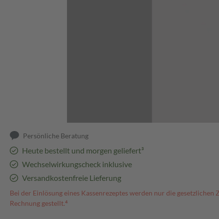
Abbildung kann abweichen
Persönliche Beratung
Heute bestellt und morgen geliefert³
Wechselwirkungscheck inklusive
Versandkostenfreie Lieferung
Bei der Einlösung eines Kassenrezeptes werden nur die gesetzlichen 
Rechnung gestellt.⁴