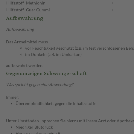
Hilfsstoff
Methionin
+
Hilfsstoff
Guar Gummi
+
Aufbewahrung
Aufbewahrung
Das Arzneimittel muss
vor Feuchtigkeit geschützt (z.B. im fest verschlossenen Behä
im Dunkeln (z.B. im Umkarton)
aufbewahrt werden.
Gegenanzeigen Schwangerschaft
Was spricht gegen eine Anwendung?
Immer:
Überempfindlichkeit gegen die Inhaltsstoffe
Unter Umständen - sprechen Sie hierzu mit Ihrem Arzt oder Apotheke
Niedriger Blutdruck
Herzerkrankung, wie z.B.: