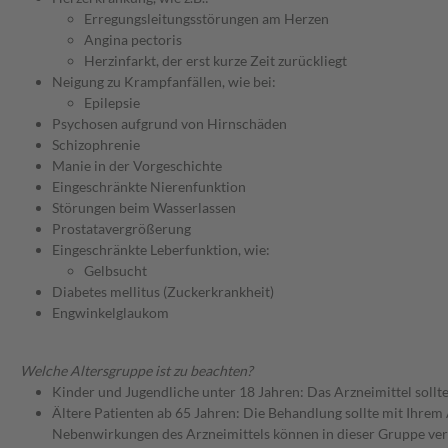
Erregungsleitungsstörungen am Herzen
Angina pectoris
Herzinfarkt, der erst kurze Zeit zurückliegt
Neigung zu Krampfanfällen, wie bei:
Epilepsie
Psychosen aufgrund von Hirnschäden
Schizophrenie
Manie in der Vorgeschichte
Eingeschränkte Nierenfunktion
Störungen beim Wasserlassen
Prostatavergrößerung
Eingeschränkte Leberfunktion, wie:
Gelbsucht
Diabetes mellitus (Zuckerkrankheit)
Engwinkelglaukom
Welche Altersgruppe ist zu beachten?
Kinder und Jugendliche unter 18 Jahren: Das Arzneimittel sollt
Ältere Patienten ab 65 Jahren: Die Behandlung sollte mit Ihr
Nebenwirkungen des Arzneimittels können in dieser Gruppe ver