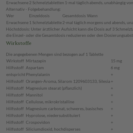
Erwachsene
2 Schmelztabletten
1-mal täglich
abends, unabhängig von
Alternativ - Folgebehandlung:
Wer
Einzeldosis
Gesamtdosis
Wann
Erwachsene
1 Schmelztablette
2-mal täglich
morgens und abends, una
Höchstdosis: Unter ärztlicher Aufsicht kann die Dosis auf 3 Schmelz
die Einzel- oder die Gesamtdosis reduzieren oder den Dosierungsabs
Wirkstoffe
Die angegebenen Mengen sind bezogen auf 1 Tablette
Wirkstoff
Mirtazapin
15 mg
Hilfsstoff
Aspartam
6 mg
entspricht
Phenylalanin
+
Hilfsstoff
Orangen-Aroma, Silarom 1209603133, Silesia
+
Hilfsstoff
Magnesium stearat (pflanzlich)
+
Hilfsstoff
Mannitol
+
Hilfsstoff
Cellulose, mikrokristalline
+
Hilfsstoff
Magnesium carbonat, schweres, basisches
+
Hilfsstoff
Hyprolose, niedersubstituiert
+
Hilfsstoff
Crospovidon
+
Hilfsstoff
Siliciumdioxid, hochdisperses
+