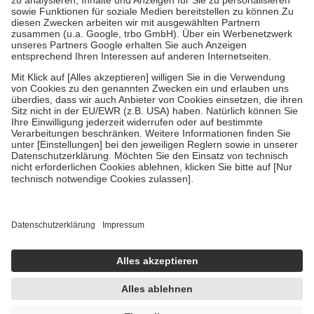
Bei Heilmitteln und häuslicher Krankenpflege beträgt die
Zuzahlung zehn Prozent der Kosten sowie zehn Euro je
Verordnung.
Um das Engagement der Versicherten für ihre eigene Gesundheit zu
stärken und die besondere Stellung der Familie zu unterstützen,
fallen
keine Zuzahlungen
an bei:
• Kindern und Jugendlichen bis zum vollendeten 18. Lebensjahr
mit Ausnahme der Fahrkosten
• Untersuchungen zur Vorsorge und Früherkennung, die von der
GKV getragen werden
• empfohlenen Schutzimpfungen
• Harn- und Blutteststreifen
Wir nutzen Trusted Shops als unabhängigen Dienstleister für die
Einholung von Bewertungen. Trusted Shops hat Maßnahmen
getroffen, um sicherzustellen, dass es sich um echte Bewertungen
handelt. Mehr Informationen findest du hier:
https://help.etrusted.com/hc/de/articles/4419944605341
Einige Bilder und Inhalte wurden unter Zuhilfenahme künstlicher
Intelligenz erstellt.