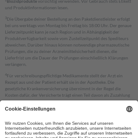
Biozidprodukte
vorsichtig verwenden. Vor Gebrauch stets Etikett
und Produktinformationen lesen.
3
Die Übergabe deiner Bestellung an den Paketdienstleister erfolgt
bei uns werktags von Montag bis Freitag bis 18:00 Uhr. Der genaue
Lieferzeitpunkt kann je nach Region und in Abhängigkeit der
Produktverfügbarkeit sowie vom Zustellzeitpunkt des Spediteurs
abweichen. Darüber hinaus können notwendige pharmazeutische
Prüfungen, die zu deiner Arzneimittelsicherheit dienen, die
Lieferfrist um die Dauer der Prüfungen einschließlich Klärungen
verlängern.
4
Für verschreibungspflichtige Medikamente stellt der Arzt ein
Rezept aus und der Patient erhält sie in der Apotheke. Die
gesetzliche Krankenversicherung übernimmt in der Regel die
Kosten dafür, der Versicherte trägt einen Teil davon als Zuzahlung
mit.
Grundsätzlich leisten Mitglieder Zuzahlungen in Höhe von zehn
Prozent des Abgabepreises,
mindestens
jedoch
fünf Euro
und
höchstens zehn Euro.
Es sind jedoch nie mehr als die tatsächlichen
Kosten der Leistung zu entrichten.
Diese Regeln gelten grundsätzlich auch für Online-Apotheken.