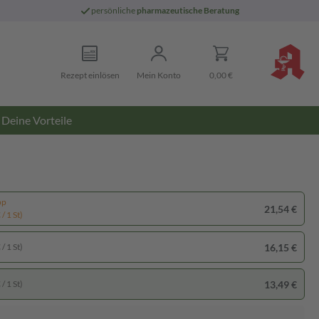
persönliche
pharmazeutische Beratung
Rezept einlösen
Mein Konto
0,00 €
Deine Vorteile
pp
21,54 €
/ 1 St)
16,15 €
/ 1 St)
13,49 €
/ 1 St)