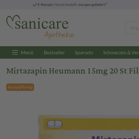
3
E-Rezept:
Heute bestellt,
morgen geliefert
Menü
Bestseller
Sparsets
Schmerzen & Ver
Mirtazapin Heumann 15mg 20 St Fi
Rezeptpflichtig