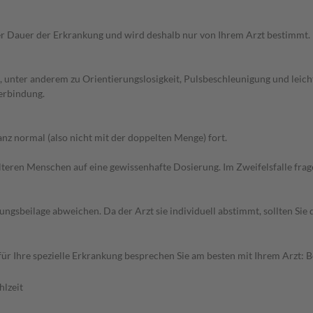
r Dauer der Erkrankung und wird deshalb nur von Ihrem Arzt bestimmt.
unter anderem zu Orientierungslosigkeit, Pulsbeschleunigung und leichte
erbindung.
z normal (also nicht mit der doppelten Menge) fort.
d älteren Menschen auf eine gewissenhafte Dosierung. Im Zweifelsfalle f
gsbeilage abweichen. Da der Arzt sie individuell abstimmt, sollten Si
r Ihre spezielle Erkrankung besprechen Sie am besten mit Ihrem Arzt: 
hlzeit