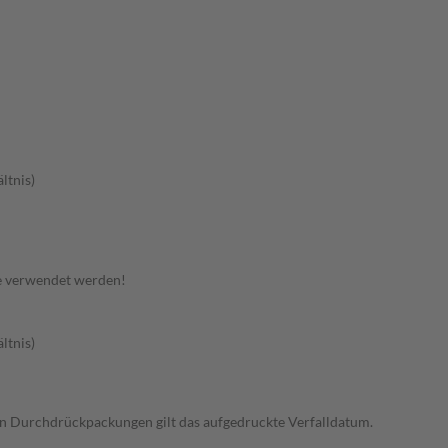
ltnis)
e verwendet werden!
ltnis)
en in Durchdrückpackungen gilt das aufgedruckte Verfalldatum.