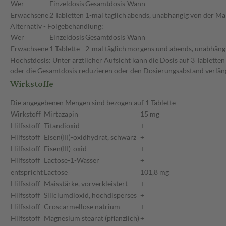
Wer
Einzeldosis
Gesamtdosis
Wann
Erwachsene
2 Tabletten
1-mal täglich
abends, unabhängig von der Ma
Alternativ - Folgebehandlung:
Wer
Einzeldosis
Gesamtdosis
Wann
Erwachsene
1 Tablette
2-mal täglich
morgens und abends, unabhängi
Höchstdosis: Unter ärztlicher Aufsicht kann die Dosis auf 3 Tablette
oder die Gesamtdosis reduzieren oder den Dosierungsabstand verlän
Wirkstoffe
Die angegebenen Mengen sind bezogen auf 1 Tablette
Wirkstoff
Mirtazapin
15 mg
Hilfsstoff
Titandioxid
+
Hilfsstoff
Eisen(III)-oxidhydrat, schwarz
+
Hilfsstoff
Eisen(III)-oxid
+
Hilfsstoff
Lactose-1-Wasser
+
entspricht
Lactose
101,8 mg
Hilfsstoff
Maisstärke, vorverkleistert
+
Hilfsstoff
Siliciumdioxid, hochdisperses
+
Hilfsstoff
Croscarmellose natrium
+
Hilfsstoff
Magnesium stearat (pflanzlich)
+