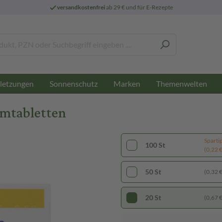
versandkostenfrei
ab 29 € und für E-Rezepte
letzungen
Sonnenschutz
Marken
Themenwelten
lmtabletten
Sparti
100 St
(0,22 € 
50 St
(0,32 € 
20 St
(0,67 € 