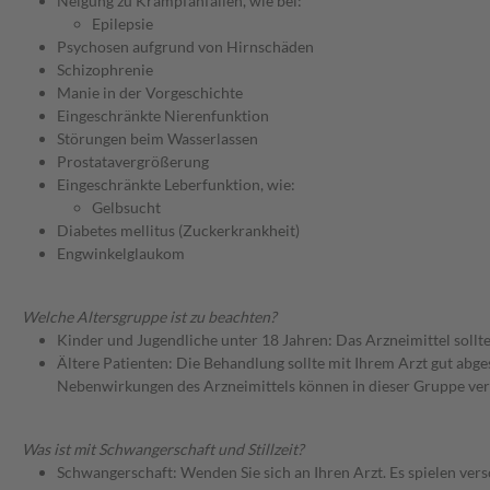
Neigung zu Krampfanfällen, wie bei:
Epilepsie
Psychosen aufgrund von Hirnschäden
Schizophrenie
Manie in der Vorgeschichte
Eingeschränkte Nierenfunktion
Störungen beim Wasserlassen
Prostatavergrößerung
Eingeschränkte Leberfunktion, wie:
Gelbsucht
Diabetes mellitus (Zuckerkrankheit)
Engwinkelglaukom
Welche Altersgruppe ist zu beachten?
Kinder und Jugendliche unter 18 Jahren: Das Arzneimittel sollt
Ältere Patienten: Die Behandlung sollte mit Ihrem Arzt gut a
Nebenwirkungen des Arzneimittels können in dieser Gruppe ver
Was ist mit Schwangerschaft und Stillzeit?
Schwangerschaft: Wenden Sie sich an Ihren Arzt. Es spielen ve