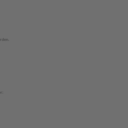
rden.
r: