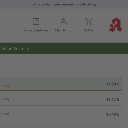
persönliche
pharmazeutische Beratung
Rezept einlösen
Mein Konto
0,00 €
Deine Vorteile
pp
21,28 €
/ 1 St)
16,11 €
/ 1 St)
13,40 €
/ 1 St)