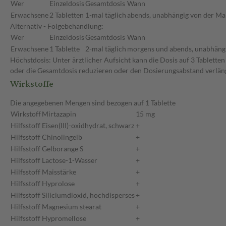
Wer
Einzeldosis
Gesamtdosis
Wann
Erwachsene
2 Tabletten
1-mal täglich
abends, unabhängig von der Ma
Alternativ - Folgebehandlung:
Wer
Einzeldosis
Gesamtdosis
Wann
Erwachsene
1 Tablette
2-mal täglich
morgens und abends, unabhängi
Höchstdosis: Unter ärztlicher Aufsicht kann die Dosis auf 3 Tablette
oder die Gesamtdosis reduzieren oder den Dosierungsabstand verlän
Wirkstoffe
Die angegebenen Mengen sind bezogen auf 1 Tablette
Wirkstoff
Mirtazapin
15 mg
Hilfsstoff
Eisen(III)-oxidhydrat, schwarz
+
Hilfsstoff
Chinolingelb
+
Hilfsstoff
Gelborange S
+
Hilfsstoff
Lactose-1-Wasser
+
Hilfsstoff
Maisstärke
+
Hilfsstoff
Hyprolose
+
Hilfsstoff
Siliciumdioxid, hochdisperses
+
Hilfsstoff
Magnesium stearat
+
Hilfsstoff
Hypromellose
+