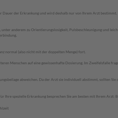
r Dauer der Erkrankung und wird deshalb nur von Ihrem Arzt bestimmt.
unter anderem zu Orientierungslosigkeit, Pulsbeschleunigung und leichte
erbindung.
z normal (also nicht mit der doppelten Menge) fort.
d älteren Menschen auf eine gewissenhafte Dosierung. Im Zweifelsfalle f
gsbeilage abweichen. Da der Arzt sie individuell abstimmt, sollten Si
r Ihre spezielle Erkrankung besprechen Sie am besten mit Ihrem Arzt: 
hlzeit