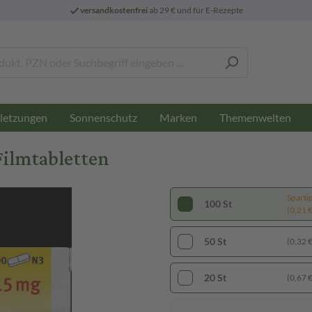
versandkostenfrei
ab 29 € und für E-Rezepte
letzungen
Sonnenschutz
Marken
Themenwelten
Filmtabletten
Sparti
100 St
(0,21 € 
50 St
(0,32 € 
20 St
(0,67 € 