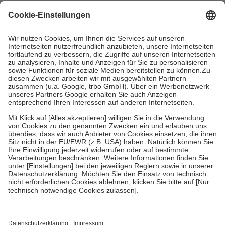
mit.
Grundsätzlich leisten Mitglieder Zuzahlungen in Höhe von zehn
Prozent des Abgabepreises,
mindestens
jedoch
fünf Euro
und
höchstens zehn Euro.
Es sind jedoch nie mehr als die tatsächlichen
Kosten der Leistung zu entrichten.
Diese Regeln gelten grundsätzlich auch für Online-Apotheken.
Bei Heilmitteln und häuslicher Krankenpflege beträgt die
Zuzahlung zehn Prozent der Kosten sowie zehn Euro je
Verordnung.
Um das Engagement der Versicherten für ihre eigene Gesundheit zu
stärken und die besondere Stellung der Familie zu unterstützen,
fallen
keine Zuzahlungen
an bei:
• Kindern und Jugendlichen bis zum vollendeten 18. Lebensjahr
mit Ausnahme der Fahrkosten
• Untersuchungen zur Vorsorge und Früherkennung, die von der
GKV getragen werden
• empfohlenen Schutzimpfungen
• Harn- und Blutteststreifen
Wir nutzen Trusted Shops als unabhängigen Dienstleister für die
Einholung von Bewertungen. Trusted Shops hat Maßnahmen
getroffen, um sicherzustellen, dass es sich um echte Bewertungen