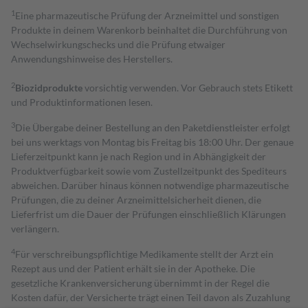
1
Eine pharmazeutische Prüfung der Arzneimittel und sonstigen
Produkte in deinem Warenkorb beinhaltet die Durchführung von
Wechselwirkungschecks und die Prüfung etwaiger
Anwendungshinweise des Herstellers.
2
Biozidprodukte
vorsichtig verwenden. Vor Gebrauch stets Etikett
und Produktinformationen lesen.
3
Die Übergabe deiner Bestellung an den Paketdienstleister erfolgt
bei uns werktags von Montag bis Freitag bis 18:00 Uhr. Der genaue
Lieferzeitpunkt kann je nach Region und in Abhängigkeit der
Produktverfügbarkeit sowie vom Zustellzeitpunkt des Spediteurs
abweichen. Darüber hinaus können notwendige pharmazeutische
Prüfungen, die zu deiner Arzneimittelsicherheit dienen, die
Lieferfrist um die Dauer der Prüfungen einschließlich Klärungen
verlängern.
4
Für verschreibungspflichtige Medikamente stellt der Arzt ein
Rezept aus und der Patient erhält sie in der Apotheke. Die
gesetzliche Krankenversicherung übernimmt in der Regel die
Kosten dafür, der Versicherte trägt einen Teil davon als Zuzahlung