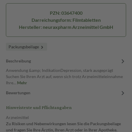
PZN: 03647400
Darreichungsform: Filmtabletten
Hersteller: neuraxpharm Arzneimittel GmbH
Packungsbeilage
Beschreibung
Anwendung &amp; IndikationDepression, stark ausgeprägt
Suchen Sie Ihren Arzt auf, wenn sich trotz Arzneimitteleinnahme
Ihre…
Mehr
Bewertungen
Hinweistexte und Pflichtangaben
Arzneimittel
Zu Risiken und Nebenwirkungen lesen Sie die Packungsbeilage
und fragen Sie Ihre Ärztin, Ihren Arzt oder in Ihrer Apotheke.