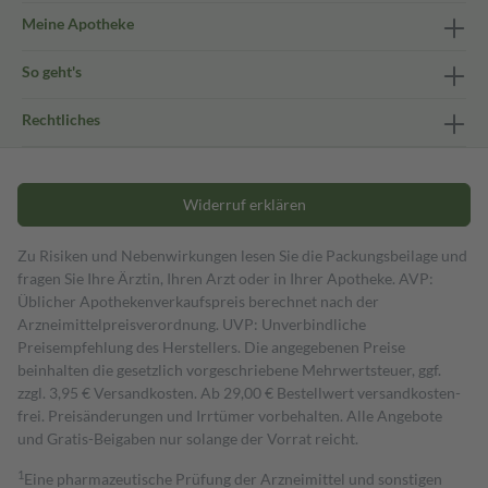
Meine Apotheke
So geht's
Rechtliches
Widerruf erklären
Zu Risiken und Nebenwirkungen lesen Sie die Packungsbeilage und
fragen Sie Ihre Ärztin, Ihren Arzt oder in Ihrer Apotheke. AVP:
Üblicher Apothekenverkaufspreis berechnet nach der
Arzneimittelpreisverordnung. UVP: Unverbindliche
Preisempfehlung des Herstellers. Die angegebenen Preise
beinhalten die gesetzlich vorgeschriebene Mehrwertsteuer, ggf.
zzgl. 3,95 € Versandkosten. Ab 29,00 € Bestell­wert versand­kosten­
frei. Preisänderungen und Irrtümer vorbehalten. Alle Angebote
und Gratis-Beigaben nur solange der Vorrat reicht.
1
Eine pharmazeutische Prüfung der Arzneimittel und sonstigen