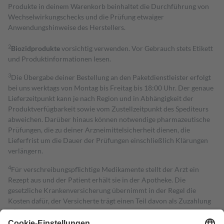
Produkte in deinem Warenkorb beinhaltet die Durchführung von
Wechselwirkungschecks und die Prüfung etwaiger
Anwendungshinweise des Herstellers.
2
Biozidprodukte
vorsichtig verwenden. Vor Gebrauch stets Etikett
und Produktinformationen lesen.
3
Die Übergabe deiner Bestellung an den Paketdienstleister erfolgt
bei uns werktags von Montag bis Freitag bis 18:00 Uhr. Der genaue
Lieferzeitpunkt kann je nach Region und in Abhängigkeit der
Produktverfügbarkeit sowie vom Zustellzeitpunkt des Spediteurs
abweichen. Darüber hinaus können notwendige pharmazeutische
Prüfungen, die zu deiner Arzneimittelsicherheit dienen, die
Lieferfrist um die Dauer der Prüfungen einschließlich Klärungen
verlängern.
4
Für verschreibungspflichtige Medikamente stellt der Arzt ein
Rezept aus und der Patient erhält sie in der Apotheke. Die
gesetzliche Krankenversicherung übernimmt in der Regel die
Kosten dafür, der Versicherte trägt einen Teil davon als Zuzahlung
mit.
Grundsätzlich leisten Mitglieder Zuzahlungen in Höhe von zehn