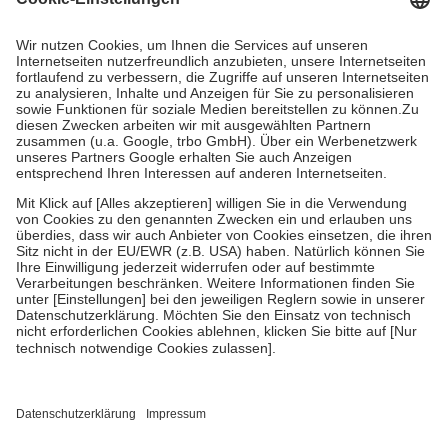
Prozent des Abgabepreises,
mindestens
jedoch
fünf Euro
und
höchstens zehn Euro.
Es sind jedoch nie mehr als die tatsächlichen
Kosten der Leistung zu entrichten.
Diese Regeln gelten grundsätzlich auch für Online-Apotheken.
Bei Heilmitteln und häuslicher Krankenpflege beträgt die
Zuzahlung zehn Prozent der Kosten sowie zehn Euro je
Verordnung.
Um das Engagement der Versicherten für ihre eigene Gesundheit zu
stärken und die besondere Stellung der Familie zu unterstützen,
fallen
keine Zuzahlungen
an bei:
• Kindern und Jugendlichen bis zum vollendeten 18. Lebensjahr
mit Ausnahme der Fahrkosten
• Untersuchungen zur Vorsorge und Früherkennung, die von der
GKV getragen werden
• empfohlenen Schutzimpfungen
• Harn- und Blutteststreifen
Wir nutzen Trusted Shops als unabhängigen Dienstleister für die
Einholung von Bewertungen. Trusted Shops hat Maßnahmen
getroffen, um sicherzustellen, dass es sich um echte Bewertungen
handelt. Mehr Informationen findest du hier: