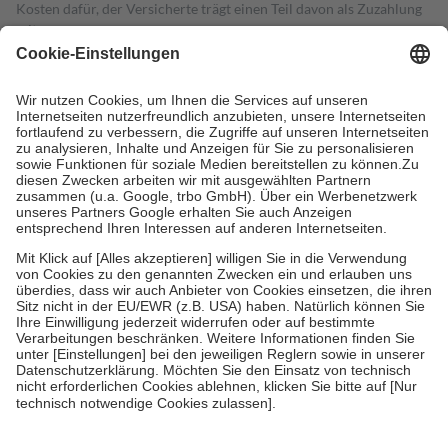
Kosten dafür, der Versicherte trägt einen Teil davon als Zuzahlung
mit.
Grundsätzlich leisten Mitglieder Zuzahlungen in Höhe von zehn
Prozent des Abgabepreises,
mindestens
jedoch
fünf Euro
und
höchstens zehn Euro.
Es sind jedoch nie mehr als die tatsächlichen
Kosten der Leistung zu entrichten.
Diese Regeln gelten grundsätzlich auch für Online-Apotheken.
Bei Heilmitteln und häuslicher Krankenpflege beträgt die
Zuzahlung zehn Prozent der Kosten sowie zehn Euro je
Verordnung.
Um das Engagement der Versicherten für ihre eigene Gesundheit zu
stärken und die besondere Stellung der Familie zu unterstützen,
fallen
keine Zuzahlungen
an bei:
• Kindern und Jugendlichen bis zum vollendeten 18. Lebensjahr
mit Ausnahme der Fahrkosten
• Untersuchungen zur Vorsorge und Früherkennung, die von der
GKV getragen werden
• empfohlenen Schutzimpfungen
• Harn- und Blutteststreifen
Wir nutzen Trusted Shops als unabhängigen Dienstleister für die
Einholung von Bewertungen. Trusted Shops hat Maßnahmen