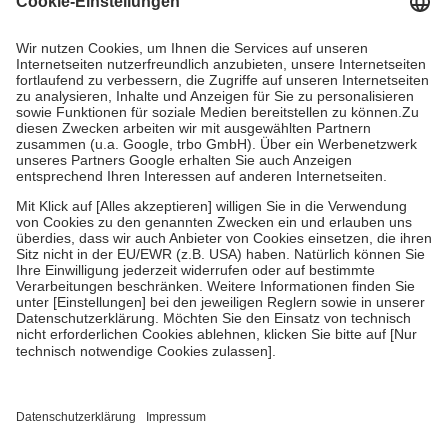
Prozent des Abgabepreises,
mindestens
jedoch
fünf Euro
und
höchstens zehn Euro.
Es sind jedoch nie mehr als die tatsächlichen
Kosten der Leistung zu entrichten.
Diese Regeln gelten grundsätzlich auch für Online-Apotheken.
Bei Heilmitteln und häuslicher Krankenpflege beträgt die
Zuzahlung zehn Prozent der Kosten sowie zehn Euro je
Verordnung.
Um das Engagement der Versicherten für ihre eigene Gesundheit zu
stärken und die besondere Stellung der Familie zu unterstützen,
fallen
keine Zuzahlungen
an bei:
• Kindern und Jugendlichen bis zum vollendeten 18. Lebensjahr
mit Ausnahme der Fahrkosten
• Untersuchungen zur Vorsorge und Früherkennung, die von der
GKV getragen werden
• empfohlenen Schutzimpfungen
• Harn- und Blutteststreifen
Wir nutzen Trusted Shops als unabhängigen Dienstleister für die
Einholung von Bewertungen. Trusted Shops hat Maßnahmen
getroffen, um sicherzustellen, dass es sich um echte Bewertungen
handelt. Mehr Informationen findest du hier: