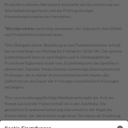
Produkte in deinem Warenkorb beinhaltet die Durchführung von
Wechselwirkungschecks und die Prüfung etwaiger
Anwendungshinweise des Herstellers.
2
Biozidprodukte
vorsichtig verwenden. Vor Gebrauch stets Etikett
und Produktinformationen lesen.
3
Die Übergabe deiner Bestellung an den Paketdienstleister erfolgt
bei uns werktags von Montag bis Freitag bis 18:00 Uhr. Der genaue
Lieferzeitpunkt kann je nach Region und in Abhängigkeit der
Produktverfügbarkeit sowie vom Zustellzeitpunkt des Spediteurs
abweichen. Darüber hinaus können notwendige pharmazeutische
Prüfungen, die zu deiner Arzneimittelsicherheit dienen, die
Lieferfrist um die Dauer der Prüfungen einschließlich Klärungen
verlängern.
4
Für verschreibungspflichtige Medikamente stellt der Arzt ein
Rezept aus und der Patient erhält sie in der Apotheke. Die
gesetzliche Krankenversicherung übernimmt in der Regel die
Kosten dafür, der Versicherte trägt einen Teil davon als Zuzahlung
mit.
Grundsätzlich leisten Mitglieder Zuzahlungen in Höhe von zehn