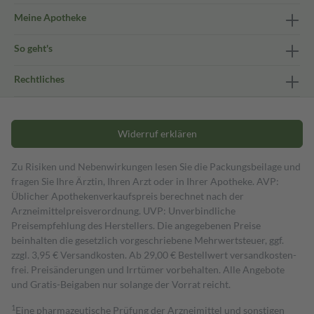
Meine Apotheke
So geht's
Rechtliches
Widerruf erklären
Zu Risiken und Nebenwirkungen lesen Sie die Packungsbeilage und
fragen Sie Ihre Ärztin, Ihren Arzt oder in Ihrer Apotheke. AVP:
Üblicher Apothekenverkaufspreis berechnet nach der
Arzneimittelpreisverordnung. UVP: Unverbindliche
Preisempfehlung des Herstellers. Die angegebenen Preise
beinhalten die gesetzlich vorgeschriebene Mehrwertsteuer, ggf.
zzgl. 3,95 € Versandkosten. Ab 29,00 € Bestell­wert versand­kosten­
frei. Preisänderungen und Irrtümer vorbehalten. Alle Angebote
und Gratis-Beigaben nur solange der Vorrat reicht.
1
Eine pharmazeutische Prüfung der Arzneimittel und sonstigen