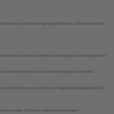
r Erhöhung oder Erniedrigung des Blutdrucks. Setzen Sie sich bei
ragen Sie Ihren Arzt oder Apotheker nach etwaigen Auswirkungen oder
e das Arzneimittel daher nach seinen Anweisungen anwenden.
 Arzneimittel ist vor allem für die Folgebehandlung geeignet. Für
 reduzieren oder den Dosierungsabstand verlängern.