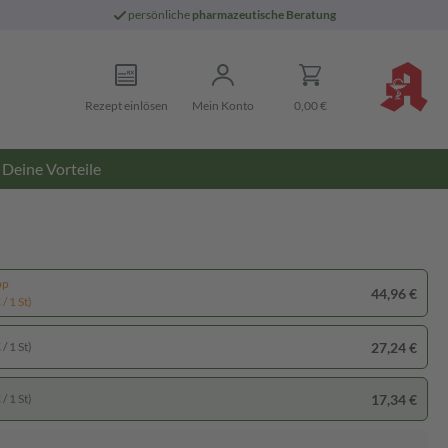
persönliche
pharmazeutische Beratung
Rezept einlösen
Mein Konto
0,00 €
Deine Vorteile
pp
44,96 €
/ 1 St)
27,24 €
/ 1 St)
17,34 €
/ 1 St)