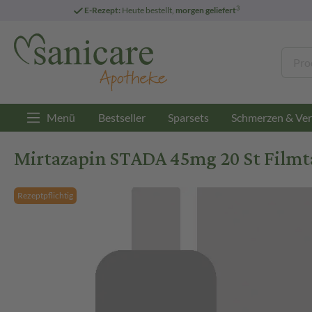
3
E-Rezept:
Heute bestellt,
morgen geliefert
Menü
Bestseller
Sparsets
Schmerzen & Ver
Mirtazapin STADA 45mg 20 St Filmt
Rezeptpflichtig