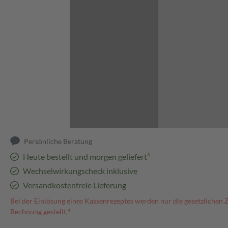
Abbildung kann abweichen
Persönliche Beratung
Heute bestellt und morgen geliefert³
Wechselwirkungscheck inklusive
Versandkostenfreie Lieferung
Bei der Einlösung eines Kassenrezeptes werden nur die gesetzlichen 
Rechnung gestellt.⁴