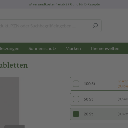
versandkostenfrei
ab 29 € und für E-Rezepte
letzungen
Sonnenschutz
Marken
Themenwelten
abletten
Sparti
100 St
(0,45 € 
50 St
(0,54 € 
20 St
(0,87 € 