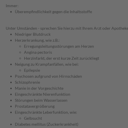
Immer:
Überempfindlichkeit gegen die Inhaltsstoffe
Unter Umständen - sprechen Sie hierzu mit Ihrem Arzt oder Apotheke
Niedriger Blutdruck
Herzerkrankung, wie z.B.:
Erregungsleitungsstörungen am Herzen
Angina pectoris
Herzinfarkt, der erst kurze Zeit zurückliegt
Neigung zu Krampfanfällen, wie bei:
Epilepsie
Psychosen aufgrund von Hirnschäden
Schizophrenie
Manie in der Vorgeschichte
Eingeschränkte Nierenfunktion
Störungen beim Wasserlassen
Prostatavergrößerung
Eingeschränkte Leberfunktion, wie:
Gelbsucht
Diabetes mellitus (Zuckerkrankheit)