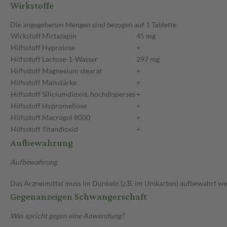
Wirkstoffe
Die angegebenen Mengen sind bezogen auf 1 Tablette
Wirkstoff
Mirtazapin
45 mg
Hilfsstoff
Hyprolose
+
Hilfsstoff
Lactose-1-Wasser
297 mg
Hilfsstoff
Magnesium stearat
+
Hilfsstoff
Maisstärke
+
Hilfsstoff
Siliciumdioxid, hochdisperses
+
Hilfsstoff
Hypromellose
+
Hilfsstoff
Macrogol 8000
+
Hilfsstoff
Titandioxid
+
Aufbewahrung
Aufbewahrung
Das Arzneimittel muss im Dunkeln (z.B. im Umkarton) aufbewahrt we
Gegenanzeigen Schwangerschaft
Was spricht gegen eine Anwendung?