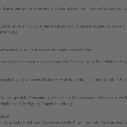
r Dauer der Erkrankung und wird deshalb nur von Ihrem Arzt bestimmt.
unter anderem zu Orientierungslosigkeit, Pulsbeschleunigung und leichte
erbindung.
z normal (also nicht mit der doppelten Menge) fort.
d älteren Menschen auf eine gewissenhafte Dosierung. Im Zweifelsfalle f
gsbeilage abweichen. Da der Arzt sie individuell abstimmt, sollten Si
Ihre spezielle Erkrankung besprechen Sie am besten mit Ihrem Arzt: Das
ffgehalt zur Verfügung. Folgebehandlung:
hlzeit
in Absprache mit Ihrem Arzt eventuell die Einzel- oder die Gesamtdosis