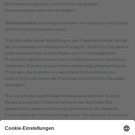
Wechselwirkungschecks und die Prüfung etwaiger
Anwendungshinweise des Herstellers.
2
Biozidprodukte
vorsichtig verwenden. Vor Gebrauch stets Etikett
und Produktinformationen lesen.
3
Die Übergabe deiner Bestellung an den Paketdienstleister erfolgt
bei uns werktags von Montag bis Freitag bis 18:00 Uhr. Der genaue
Lieferzeitpunkt kann je nach Region und in Abhängigkeit der
Produktverfügbarkeit sowie vom Zustellzeitpunkt des Spediteurs
abweichen. Darüber hinaus können notwendige pharmazeutische
Prüfungen, die zu deiner Arzneimittelsicherheit dienen, die
Lieferfrist um die Dauer der Prüfungen einschließlich Klärungen
verlängern.
4
Für verschreibungspflichtige Medikamente stellt der Arzt ein
Rezept aus und der Patient erhält sie in der Apotheke. Die
gesetzliche Krankenversicherung übernimmt in der Regel die
Kosten dafür, der Versicherte trägt einen Teil davon als Zuzahlung
mit.
Grundsätzlich leisten Mitglieder Zuzahlungen in Höhe von zehn
Prozent des Abgabepreises,
mindestens
jedoch
fünf Euro
und