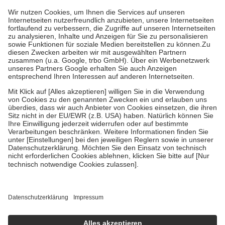
höchstens zehn Euro.
Es sind jedoch nie mehr als die tatsächlichen
Kosten der Leistung zu entrichten.
Diese Regeln gelten grundsätzlich auch für Online-Apotheken.
Bei Heilmitteln und häuslicher Krankenpflege beträgt die
Zuzahlung zehn Prozent der Kosten sowie zehn Euro je
Verordnung.
Um das Engagement der Versicherten für ihre eigene Gesundheit zu
stärken und die besondere Stellung der Familie zu unterstützen,
fallen
keine Zuzahlungen
an bei:
• Kindern und Jugendlichen bis zum vollendeten 18. Lebensjahr
mit Ausnahme der Fahrkosten
• Untersuchungen zur Vorsorge und Früherkennung, die von der
GKV getragen werden
• empfohlenen Schutzimpfungen
• Harn- und Blutteststreifen
Wir nutzen Trusted Shops als unabhängigen Dienstleister für die
Einholung von Bewertungen. Trusted Shops hat Maßnahmen
getroffen, um sicherzustellen, dass es sich um echte Bewertungen
handelt. Mehr Informationen findest du hier:
https://help.etrusted.com/hc/de/articles/4419944605341