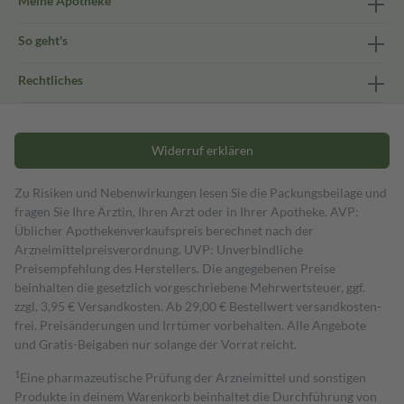
Meine Apotheke
So geht's
Rechtliches
Widerruf erklären
Zu Risiken und Nebenwirkungen lesen Sie die Packungsbeilage und
fragen Sie Ihre Ärztin, Ihren Arzt oder in Ihrer Apotheke. AVP:
Üblicher Apothekenverkaufspreis berechnet nach der
Arzneimittelpreisverordnung. UVP: Unverbindliche
Preisempfehlung des Herstellers. Die angegebenen Preise
beinhalten die gesetzlich vorgeschriebene Mehrwertsteuer, ggf.
zzgl. 3,95 € Versandkosten. Ab 29,00 € Bestell­wert versand­kosten­
frei. Preisänderungen und Irrtümer vorbehalten. Alle Angebote
und Gratis-Beigaben nur solange der Vorrat reicht.
1
Eine pharmazeutische Prüfung der Arzneimittel und sonstigen
Produkte in deinem Warenkorb beinhaltet die Durchführung von