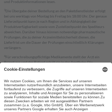
und Produktinformationen lesen.
3
Die Übergabe deiner Bestellung an den Paketdienstleister erfolgt
bei uns werktags von Montag bis Freitag bis 18:00 Uhr. Der genaue
Lieferzeitpunkt kann je nach Region und in Abhängigkeit der
Produktverfügbarkeit sowie vom Zustellzeitpunkt des Spediteurs
abweichen. Darüber hinaus können notwendige pharmazeutische
Prüfungen, die zu deiner Arzneimittelsicherheit dienen, die
Lieferfrist um die Dauer der Prüfungen einschließlich Klärungen
verlängern.
4
Für verschreibungspflichtige Medikamente stellt der Arzt ein
Rezept aus und der Patient erhält sie in der Apotheke. Die
gesetzliche Krankenversicherung übernimmt in der Regel die
Kosten dafür, der Versicherte trägt einen Teil davon als Zuzahlung
mit.
Grundsätzlich leisten Mitglieder Zuzahlungen in Höhe von zehn
Prozent des Abgabepreises,
mindestens
jedoch
fünf Euro
und
höchstens zehn Euro.
Es sind jedoch nie mehr als die tatsächlichen
Kosten der Leistung zu entrichten.
Diese Regeln gelten grundsätzlich auch für Online-Apotheken.
Bei Heilmitteln und häuslicher Krankenpflege beträgt die