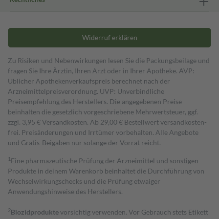
Widerruf erklären
Zu Risiken und Nebenwirkungen lesen Sie die Packungsbeilage und
fragen Sie Ihre Ärztin, Ihren Arzt oder in Ihrer Apotheke. AVP:
Üblicher Apothekenverkaufspreis berechnet nach der
Arzneimittelpreisverordnung. UVP: Unverbindliche
Preisempfehlung des Herstellers. Die angegebenen Preise
beinhalten die gesetzlich vorgeschriebene Mehrwertsteuer, ggf.
zzgl. 3,95 € Versandkosten. Ab 29,00 € Bestell­wert versand­kosten­
frei. Preisänderungen und Irrtümer vorbehalten. Alle Angebote
und Gratis-Beigaben nur solange der Vorrat reicht.
1
Eine pharmazeutische Prüfung der Arzneimittel und sonstigen
Produkte in deinem Warenkorb beinhaltet die Durchführung von
Wechselwirkungschecks und die Prüfung etwaiger
Anwendungshinweise des Herstellers.
2
Biozidprodukte
vorsichtig verwenden. Vor Gebrauch stets Etikett