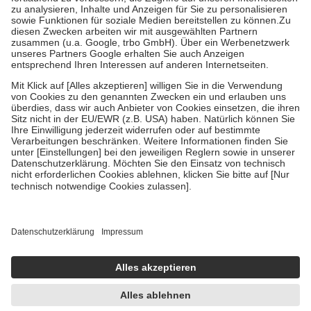
Bei Heilmitteln und häuslicher Krankenpflege beträgt die
Zuzahlung zehn Prozent der Kosten sowie zehn Euro je
Verordnung.
Um das Engagement der Versicherten für ihre eigene Gesundheit zu
stärken und die besondere Stellung der Familie zu unterstützen,
fallen
keine Zuzahlungen
an bei:
• Kindern und Jugendlichen bis zum vollendeten 18. Lebensjahr
mit Ausnahme der Fahrkosten
• Untersuchungen zur Vorsorge und Früherkennung, die von der
GKV getragen werden
• empfohlenen Schutzimpfungen
• Harn- und Blutteststreifen
Wir nutzen Trusted Shops als unabhängigen Dienstleister für die
Einholung von Bewertungen. Trusted Shops hat Maßnahmen
getroffen, um sicherzustellen, dass es sich um echte Bewertungen
handelt. Mehr Informationen findest du hier:
https://help.etrusted.com/hc/de/articles/4419944605341
Einige Bilder und Inhalte wurden unter Zuhilfenahme künstlicher
Intelligenz erstellt.