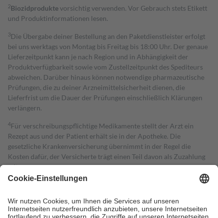
2
Biozidprodukte
vorsichtig verwenden. Vor Gebrauch stets Etikett
und Produktinformationen lesen.
3
Die Übergabe deiner Bestellung an den Paketdienstleister erfolgt
bei uns werktags von Montag bis Freitag bis 18:00 Uhr. Der genaue
Lieferzeitpunkt kann je nach Region und in Abhängigkeit der
Produktverfügbarkeit sowie vom Zustellzeitpunkt des Spediteurs
abweichen. Darüber hinaus können notwendige pharmazeutische
Prüfungen, die zu deiner Arzneimittelsicherheit dienen, die
Lieferfrist um die Dauer der Prüfungen einschließlich Klärungen
verlängern.
4
Für verschreibungspflichtige Medikamente stellt der Arzt ein
Rezept aus und der Patient erhält sie in der Apotheke. Die
gesetzliche Krankenversicherung übernimmt in der Regel die
Kosten dafür, der Versicherte trägt einen Teil davon als Zuzahlung
mit.
Grundsätzlich leisten Mitglieder Zuzahlungen in Höhe von zehn
Prozent des Abgabepreises,
mindestens
jedoch
fünf Euro
und
höchstens zehn Euro.
Es sind jedoch nie mehr als die tatsächlichen
Kosten der Leistung zu entrichten.
Diese Regeln gelten grundsätzlich auch für Online-Apotheken.