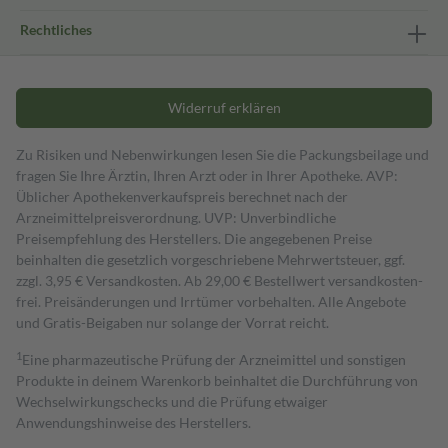
Rechtliches
Widerruf erklären
Zu Risiken und Nebenwirkungen lesen Sie die Packungsbeilage und
fragen Sie Ihre Ärztin, Ihren Arzt oder in Ihrer Apotheke. AVP:
Üblicher Apothekenverkaufspreis berechnet nach der
Arzneimittelpreisverordnung. UVP: Unverbindliche
Preisempfehlung des Herstellers. Die angegebenen Preise
beinhalten die gesetzlich vorgeschriebene Mehrwertsteuer, ggf.
zzgl. 3,95 € Versandkosten. Ab 29,00 € Bestell­wert versand­kosten­
frei. Preisänderungen und Irrtümer vorbehalten. Alle Angebote
und Gratis-Beigaben nur solange der Vorrat reicht.
1
Eine pharmazeutische Prüfung der Arzneimittel und sonstigen
Produkte in deinem Warenkorb beinhaltet die Durchführung von
Wechselwirkungschecks und die Prüfung etwaiger
Anwendungshinweise des Herstellers.