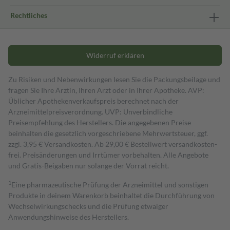
Rechtliches
Widerruf erklären
Zu Risiken und Nebenwirkungen lesen Sie die Packungsbeilage und
fragen Sie Ihre Ärztin, Ihren Arzt oder in Ihrer Apotheke. AVP:
Üblicher Apothekenverkaufspreis berechnet nach der
Arzneimittelpreisverordnung. UVP: Unverbindliche
Preisempfehlung des Herstellers. Die angegebenen Preise
beinhalten die gesetzlich vorgeschriebene Mehrwertsteuer, ggf.
zzgl. 3,95 € Versandkosten. Ab 29,00 € Bestell­wert versand­kosten­
frei. Preisänderungen und Irrtümer vorbehalten. Alle Angebote
und Gratis-Beigaben nur solange der Vorrat reicht.
1
Eine pharmazeutische Prüfung der Arzneimittel und sonstigen
Produkte in deinem Warenkorb beinhaltet die Durchführung von
Wechselwirkungschecks und die Prüfung etwaiger
Anwendungshinweise des Herstellers.