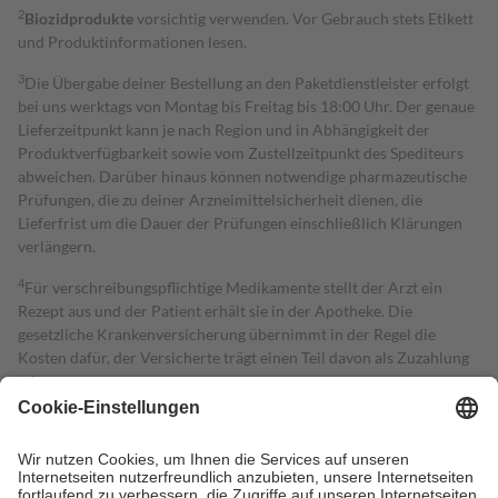
2
Biozidprodukte
vorsichtig verwenden. Vor Gebrauch stets Etikett
und Produktinformationen lesen.
3
Die Übergabe deiner Bestellung an den Paketdienstleister erfolgt
bei uns werktags von Montag bis Freitag bis 18:00 Uhr. Der genaue
Lieferzeitpunkt kann je nach Region und in Abhängigkeit der
Produktverfügbarkeit sowie vom Zustellzeitpunkt des Spediteurs
abweichen. Darüber hinaus können notwendige pharmazeutische
Prüfungen, die zu deiner Arzneimittelsicherheit dienen, die
Lieferfrist um die Dauer der Prüfungen einschließlich Klärungen
verlängern.
4
Für verschreibungspflichtige Medikamente stellt der Arzt ein
Rezept aus und der Patient erhält sie in der Apotheke. Die
gesetzliche Krankenversicherung übernimmt in der Regel die
Kosten dafür, der Versicherte trägt einen Teil davon als Zuzahlung
mit.
Grundsätzlich leisten Mitglieder Zuzahlungen in Höhe von zehn
Prozent des Abgabepreises,
mindestens
jedoch
fünf Euro
und
höchstens zehn Euro.
Es sind jedoch nie mehr als die tatsächlichen
Kosten der Leistung zu entrichten.
Diese Regeln gelten grundsätzlich auch für Online-Apotheken.