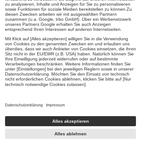
Bei Heilmitteln und häuslicher Krankenpflege beträgt die
Zuzahlung zehn Prozent der Kosten sowie zehn Euro je
Verordnung.
Um das Engagement der Versicherten für ihre eigene Gesundheit zu
stärken und die besondere Stellung der Familie zu unterstützen,
fallen
keine Zuzahlungen
an bei:
• Kindern und Jugendlichen bis zum vollendeten 18. Lebensjahr
mit Ausnahme der Fahrkosten
• Untersuchungen zur Vorsorge und Früherkennung, die von der
GKV getragen werden
• empfohlenen Schutzimpfungen
• Harn- und Blutteststreifen
Wir nutzen Trusted Shops als unabhängigen Dienstleister für die
Einholung von Bewertungen. Trusted Shops hat Maßnahmen
getroffen, um sicherzustellen, dass es sich um echte Bewertungen
handelt. Mehr Informationen findest du hier:
https://help.etrusted.com/hc/de/articles/4419944605341
Einige Bilder und Inhalte wurden unter Zuhilfenahme künstlicher
Intelligenz erstellt.