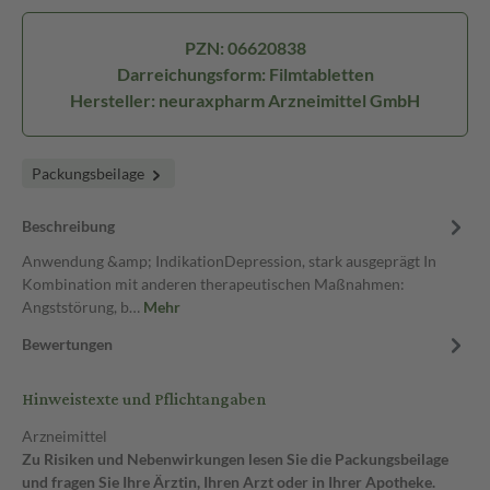
PZN: 06620838
Darreichungsform: Filmtabletten
Hersteller: neuraxpharm Arzneimittel GmbH
Packungsbeilage
Beschreibung
Anwendung &amp; IndikationDepression, stark ausgeprägt In
Kombination mit anderen therapeutischen Maßnahmen:
Angststörung, b…
Mehr
Bewertungen
Hinweistexte und Pflichtangaben
Arzneimittel
Zu Risiken und Nebenwirkungen lesen Sie die Packungsbeilage
und fragen Sie Ihre Ärztin, Ihren Arzt oder in Ihrer Apotheke.