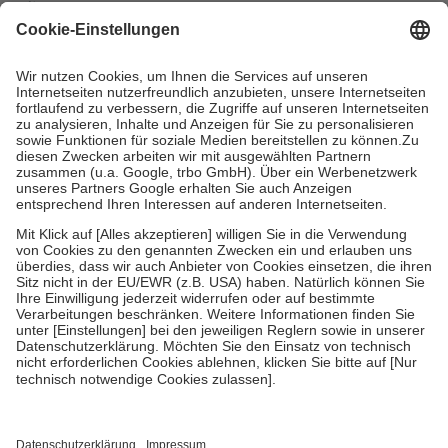
mit.
Grundsätzlich leisten Mitglieder Zuzahlungen in Höhe von zehn
Prozent des Abgabepreises,
mindestens
jedoch
fünf Euro
und
höchstens zehn Euro.
Es sind jedoch nie mehr als die tatsächlichen
Kosten der Leistung zu entrichten.
Diese Regeln gelten grundsätzlich auch für Online-Apotheken.
Bei Heilmitteln und häuslicher Krankenpflege beträgt die
Zuzahlung zehn Prozent der Kosten sowie zehn Euro je
Verordnung.
Um das Engagement der Versicherten für ihre eigene Gesundheit zu
stärken und die besondere Stellung der Familie zu unterstützen,
fallen
keine Zuzahlungen
an bei:
• Kindern und Jugendlichen bis zum vollendeten 18. Lebensjahr
mit Ausnahme der Fahrkosten
• Untersuchungen zur Vorsorge und Früherkennung, die von der
GKV getragen werden
• empfohlenen Schutzimpfungen
• Harn- und Blutteststreifen
Wir nutzen Trusted Shops als unabhängigen Dienstleister für die
Einholung von Bewertungen. Trusted Shops hat Maßnahmen
getroffen, um sicherzustellen, dass es sich um echte Bewertungen