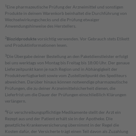
1
Eine pharmazeutische Prüfung der Arzneimittel und sonstigen
Produkte in deinem Warenkorb beinhaltet die Durchführung von
Wechselwirkungschecks und die Prüfung etwaiger
Anwendungshinweise des Herstellers.
2
Biozidprodukte
vorsichtig verwenden. Vor Gebrauch stets Etikett
und Produktinformationen lesen.
3
Die Übergabe deiner Bestellung an den Paketdienstleister erfolgt
bei uns werktags von Montag bis Freitag bis 18:00 Uhr. Der genaue
Lieferzeitpunkt kann je nach Region und in Abhängigkeit der
Produktverfügbarkeit sowie vom Zustellzeitpunkt des Spediteurs
abweichen. Darüber hinaus können notwendige pharmazeutische
Prüfungen, die zu deiner Arzneimittelsicherheit dienen, die
Lieferfrist um die Dauer der Prüfungen einschließlich Klärungen
verlängern.
4
Für verschreibungspflichtige Medikamente stellt der Arzt ein
Rezept aus und der Patient erhält sie in der Apotheke. Die
gesetzliche Krankenversicherung übernimmt in der Regel die
Kosten dafür, der Versicherte trägt einen Teil davon als Zuzahlung