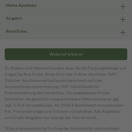
Meine Apotheke
So geht's
Rechtliches
Widerruf erklären
Zu Risiken und Nebenwirkungen lesen Sie die Packungsbeilage und
fragen Sie Ihre Ärztin, Ihren Arzt oder in Ihrer Apotheke. AVP:
Üblicher Apothekenverkaufspreis berechnet nach der
Arzneimittelpreisverordnung. UVP: Unverbindliche
Preisempfehlung des Herstellers. Die angegebenen Preise
beinhalten die gesetzlich vorgeschriebene Mehrwertsteuer, ggf.
zzgl. 3,95 € Versandkosten. Ab 29,00 € Bestell­wert versand­kosten­
frei. Preisänderungen und Irrtümer vorbehalten. Alle Angebote
und Gratis-Beigaben nur solange der Vorrat reicht.
1
Eine pharmazeutische Prüfung der Arzneimittel und sonstigen