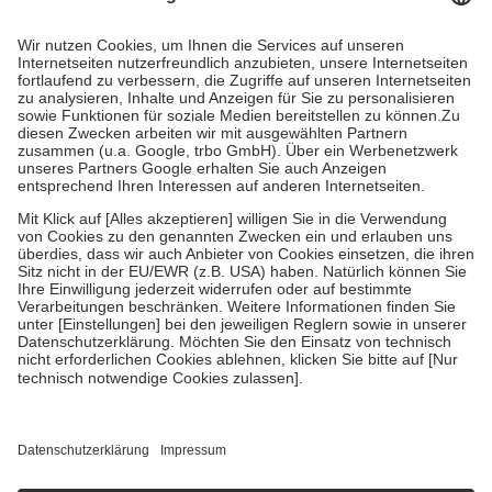
Prozent des Abgabepreises,
mindestens
jedoch
fünf Euro
und
höchstens zehn Euro.
Es sind jedoch nie mehr als die tatsächlichen
Kosten der Leistung zu entrichten.
Diese Regeln gelten grundsätzlich auch für Online-Apotheken.
Bei Heilmitteln und häuslicher Krankenpflege beträgt die
Zuzahlung zehn Prozent der Kosten sowie zehn Euro je
Verordnung.
Um das Engagement der Versicherten für ihre eigene Gesundheit zu
stärken und die besondere Stellung der Familie zu unterstützen,
fallen
keine Zuzahlungen
an bei:
• Kindern und Jugendlichen bis zum vollendeten 18. Lebensjahr
mit Ausnahme der Fahrkosten
• Untersuchungen zur Vorsorge und Früherkennung, die von der
GKV getragen werden
• empfohlenen Schutzimpfungen
• Harn- und Blutteststreifen
Wir nutzen Trusted Shops als unabhängigen Dienstleister für die
Einholung von Bewertungen. Trusted Shops hat Maßnahmen
getroffen, um sicherzustellen, dass es sich um echte Bewertungen
handelt. Mehr Informationen findest du hier: