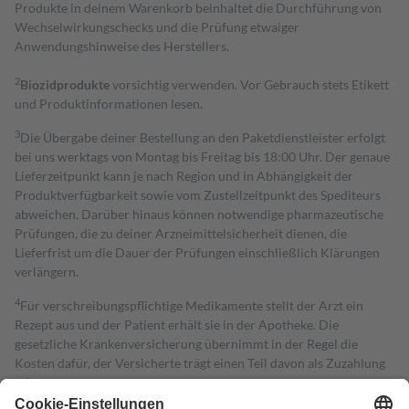
Produkte in deinem Warenkorb beinhaltet die Durchführung von
Wechselwirkungschecks und die Prüfung etwaiger
Anwendungshinweise des Herstellers.
2
Biozidprodukte
vorsichtig verwenden. Vor Gebrauch stets Etikett
und Produktinformationen lesen.
3
Die Übergabe deiner Bestellung an den Paketdienstleister erfolgt
bei uns werktags von Montag bis Freitag bis 18:00 Uhr. Der genaue
Lieferzeitpunkt kann je nach Region und in Abhängigkeit der
Produktverfügbarkeit sowie vom Zustellzeitpunkt des Spediteurs
abweichen. Darüber hinaus können notwendige pharmazeutische
Prüfungen, die zu deiner Arzneimittelsicherheit dienen, die
Lieferfrist um die Dauer der Prüfungen einschließlich Klärungen
verlängern.
4
Für verschreibungspflichtige Medikamente stellt der Arzt ein
Rezept aus und der Patient erhält sie in der Apotheke. Die
gesetzliche Krankenversicherung übernimmt in der Regel die
Kosten dafür, der Versicherte trägt einen Teil davon als Zuzahlung
mit.
Grundsätzlich leisten Mitglieder Zuzahlungen in Höhe von zehn