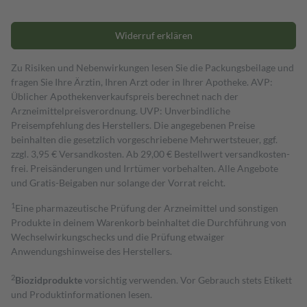
Widerruf erklären
Zu Risiken und Nebenwirkungen lesen Sie die Packungsbeilage und
fragen Sie Ihre Ärztin, Ihren Arzt oder in Ihrer Apotheke. AVP:
Üblicher Apothekenverkaufspreis berechnet nach der
Arzneimittelpreisverordnung. UVP: Unverbindliche
Preisempfehlung des Herstellers. Die angegebenen Preise
beinhalten die gesetzlich vorgeschriebene Mehrwertsteuer, ggf.
zzgl. 3,95 € Versandkosten. Ab 29,00 € Bestell­wert versand­kosten­
frei. Preisänderungen und Irrtümer vorbehalten. Alle Angebote
und Gratis-Beigaben nur solange der Vorrat reicht.
1
Eine pharmazeutische Prüfung der Arzneimittel und sonstigen
Produkte in deinem Warenkorb beinhaltet die Durchführung von
Wechselwirkungschecks und die Prüfung etwaiger
Anwendungshinweise des Herstellers.
2
Biozidprodukte
vorsichtig verwenden. Vor Gebrauch stets Etikett
und Produktinformationen lesen.