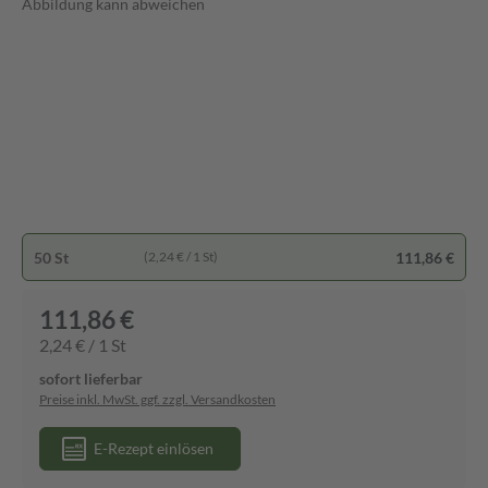
Abbildung kann abweichen
50 St
111,86 €
(2,24 € / 1 St)
111,86 €
2,24 € / 1 St
sofort lieferbar
Preise inkl. MwSt. ggf. zzgl. Versandkosten
E-Rezept einlösen