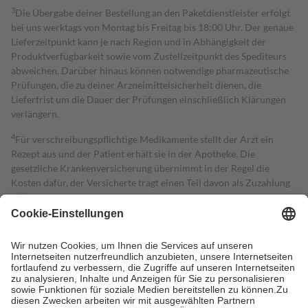
3
Die Übergabe deiner Bestellung an den Paketdienstleister erfolgt
bei uns werktags von Montag bis Freitag bis 18:00 Uhr. Der genaue
Lieferzeitpunkt kann je nach Region und in Abhängigkeit der
Produktverfügbarkeit sowie vom Zustellzeitpunkt des Spediteurs
abweichen. Darüber hinaus können notwendige pharmazeutische
Prüfungen, die zu deiner Arzneimittelsicherheit dienen, die
Lieferfrist um die Dauer der Prüfungen einschließlich Klärungen
verlängern.
4
Für verschreibungspflichtige Medikamente stellt der Arzt ein
Rezept aus und der Patient erhält sie in der Apotheke. Die
gesetzliche Krankenversicherung übernimmt in der Regel die
Kosten dafür, der Versicherte trägt einen Teil davon als Zuzahlung
mit.
Grundsätzlich leisten Mitglieder Zuzahlungen in Höhe von zehn
Prozent des Abgabepreises,
mindestens
jedoch
fünf Euro
und
höchstens zehn Euro.
Es sind jedoch nie mehr als die tatsächlichen
Kosten der Leistung zu entrichten.
Diese Regeln gelten grundsätzlich auch für Online-Apotheken.
Bei Heilmitteln und häuslicher Krankenpflege beträgt die
Zuzahlung zehn Prozent der Kosten sowie zehn Euro je