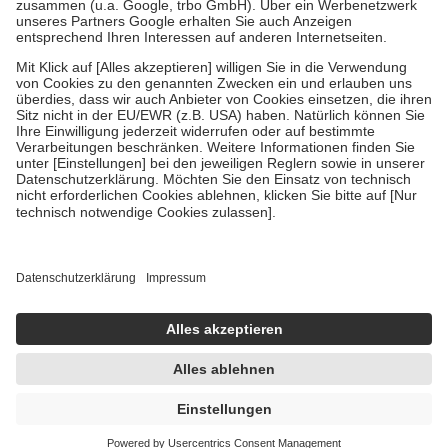
Verordnung.
Um das Engagement der Versicherten für ihre eigene Gesundheit zu
stärken und die besondere Stellung der Familie zu unterstützen,
fallen
keine Zuzahlungen
an bei:
• Kindern und Jugendlichen bis zum vollendeten 18. Lebensjahr
mit Ausnahme der Fahrkosten
• Untersuchungen zur Vorsorge und Früherkennung, die von der
GKV getragen werden
• empfohlenen Schutzimpfungen
• Harn- und Blutteststreifen
Wir nutzen Trusted Shops als unabhängigen Dienstleister für die
Einholung von Bewertungen. Trusted Shops hat Maßnahmen
getroffen, um sicherzustellen, dass es sich um echte Bewertungen
handelt. Mehr Informationen findest du hier:
https://help.etrusted.com/hc/de/articles/4419944605341
Einige Bilder und Inhalte wurden unter Zuhilfenahme künstlicher
Intelligenz erstellt.