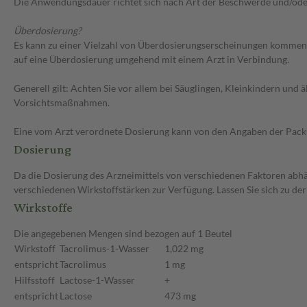
Die Anwendungsdauer richtet sich nach Art der Beschwerde und/ode
Überdosierung?
Es kann zu einer Vielzahl von Überdosierungserscheinungen kommen, 
auf eine Überdosierung umgehend mit einem Arzt in Verbindung.
Generell gilt: Achten Sie vor allem bei Säuglingen, Kleinkindern un
Vorsichtsmaßnahmen.
Eine vom Arzt verordnete Dosierung kann von den Angaben der Packun
Dosierung
Da die Dosierung des Arzneimittels von verschiedenen Faktoren abhäng
verschiedenen Wirkstoffstärken zur Verfügung. Lassen Sie sich zu de
Wirkstoffe
Die angegebenen Mengen sind bezogen auf 1 Beutel
Wirkstoff
Tacrolimus-1-Wasser
1,022 mg
entspricht
Tacrolimus
1 mg
Hilfsstoff
Lactose-1-Wasser
+
entspricht
Lactose
473 mg