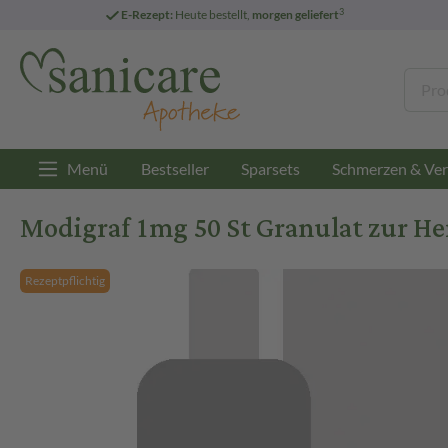
3
E-Rezept:
Heute bestellt,
morgen geliefert
Menü
Bestseller
Sparsets
Schmerzen & Ver
Modigraf 1mg 50 St Granulat zur H
Rezeptpflichtig