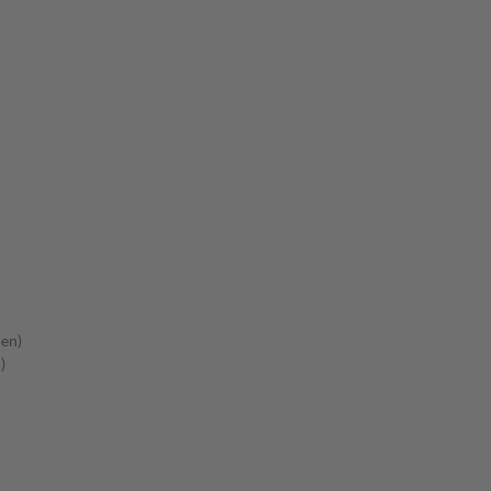
en)
)