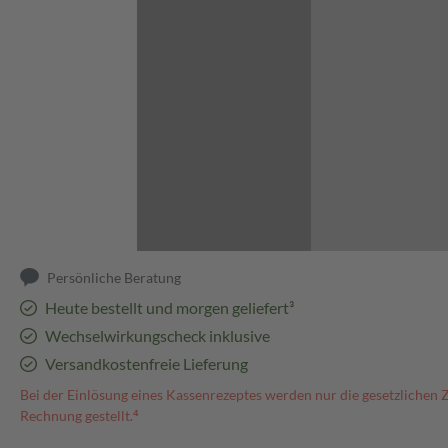
Abbildung kann abweichen
Persönliche Beratung
Heute bestellt und morgen geliefert³
Wechselwirkungscheck inklusive
Versandkostenfreie Lieferung
Bei der Einlösung eines Kassenrezeptes werden nur die gesetzlichen 
Rechnung gestellt.⁴