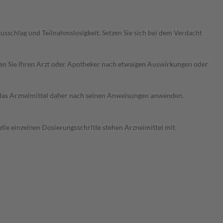
sschlag und Teilnahmslosigkeit. Setzen Sie sich bei dem Verdacht
ragen Sie Ihren Arzt oder Apotheker nach etwaigen Auswirkungen oder
e das Arzneimittel daher nach seinen Anweisungen anwenden.
 die einzelnen Dosierungsschritte stehen Arzneimittel mit