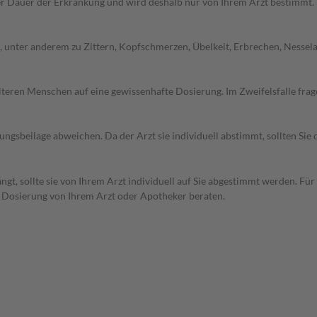
r Dauer der Erkrankung und wird deshalb nur von Ihrem Arzt bestimmt.
unter anderem zu Zittern, Kopfschmerzen, Übelkeit, Erbrechen, Nesselau
d älteren Menschen auf eine gewissenhafte Dosierung. Im Zweifelsfalle f
gsbeilage abweichen. Da der Arzt sie individuell abstimmt, sollten Si
t, sollte sie von Ihrem Arzt individuell auf Sie abgestimmt werden. Für
r Dosierung von Ihrem Arzt oder Apotheker beraten.