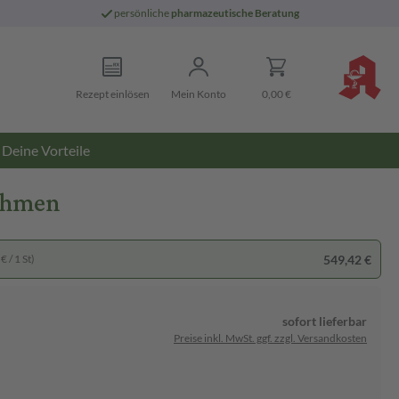
persönliche
pharmazeutische Beratung
Rezept einlösen
Mein Konto
0,00 €
Deine Vorteile
nehmen
549,42 €
€ / 1 St)
sofort lieferbar
Preise inkl. MwSt. ggf. zzgl. Versandkosten