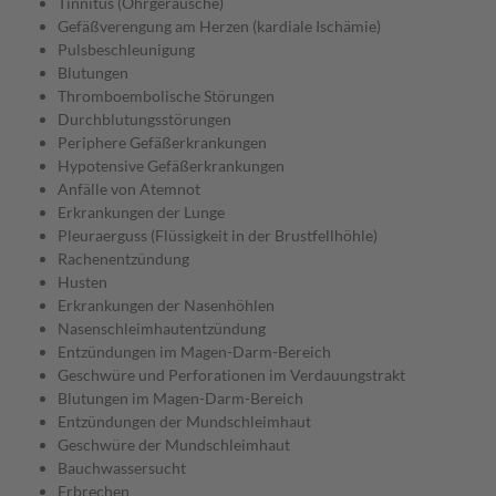
Tinnitus (Ohrgeräusche)
Gefäßverengung am Herzen (kardiale Ischämie)
Pulsbeschleunigung
Blutungen
Thromboembolische Störungen
Durchblutungsstörungen
Periphere Gefäßerkrankungen
Hypotensive Gefäßerkrankungen
Anfälle von Atemnot
Erkrankungen der Lunge
Pleuraerguss (Flüssigkeit in der Brustfellhöhle)
Rachenentzündung
Husten
Erkrankungen der Nasenhöhlen
Nasenschleimhautentzündung
Entzündungen im Magen-Darm-Bereich
Geschwüre und Perforationen im Verdauungstrakt
Blutungen im Magen-Darm-Bereich
Entzündungen der Mundschleimhaut
Geschwüre der Mundschleimhaut
Bauchwassersucht
Erbrechen