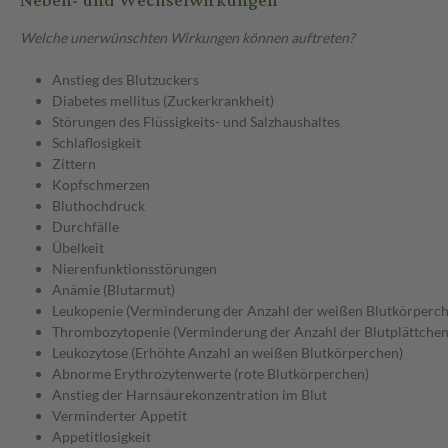
Neben- und Wechselwirkungen
Welche unerwünschten Wirkungen können auftreten?
Anstieg des Blutzuckers
Diabetes mellitus (Zuckerkrankheit)
Störungen des Flüssigkeits- und Salzhaushaltes
Schlaflosigkeit
Zittern
Kopfschmerzen
Bluthochdruck
Durchfälle
Übelkeit
Nierenfunktionsstörungen
Anämie (Blutarmut)
Leukopenie (Verminderung der Anzahl der weißen Blutkörperch
Thrombozytopenie (Verminderung der Anzahl der Blutplättchen
Leukozytose (Erhöhte Anzahl an weißen Blutkörperchen)
Abnorme Erythrozytenwerte (rote Blutkörperchen)
Anstieg der Harnsäurekonzentration im Blut
Verminderter Appetit
Appetitlosigkeit