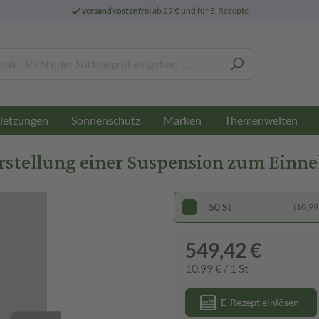
versandkostenfrei
ab 29 € und für E-Rezepte
letzungen
Sonnenschutz
Marken
Themenwelten
erstellung einer Suspension zum Ein
50 St
(10,99 
549,42 €
10,99 € / 1 St
E-Rezept einlösen