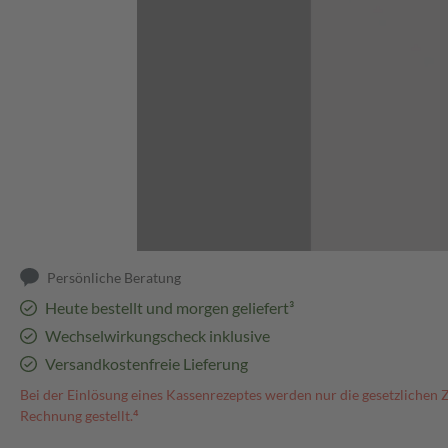
Abbildung kann abweichen
Persönliche Beratung
Heute bestellt und morgen geliefert³
Wechselwirkungscheck inklusive
Versandkostenfreie Lieferung
Bei der Einlösung eines Kassenrezeptes werden nur die gesetzlichen 
Rechnung gestellt.⁴