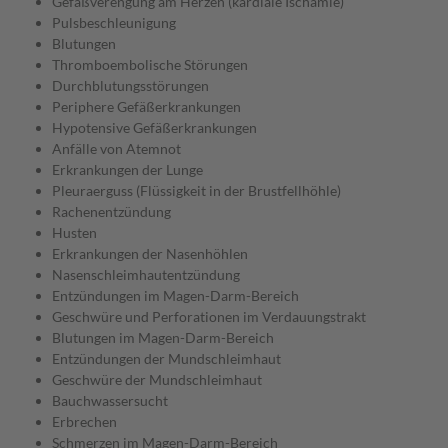
Gefäßverengung am Herzen (kardiale Ischämie)
Pulsbeschleunigung
Blutungen
Thromboembolische Störungen
Durchblutungsstörungen
Periphere Gefäßerkrankungen
Hypotensive Gefäßerkrankungen
Anfälle von Atemnot
Erkrankungen der Lunge
Pleuraerguss (Flüssigkeit in der Brustfellhöhle)
Rachenentzündung
Husten
Erkrankungen der Nasenhöhlen
Nasenschleimhautentzündung
Entzündungen im Magen-Darm-Bereich
Geschwüre und Perforationen im Verdauungstrakt
Blutungen im Magen-Darm-Bereich
Entzündungen der Mundschleimhaut
Geschwüre der Mundschleimhaut
Bauchwassersucht
Erbrechen
Schmerzen im Magen-Darm-Bereich