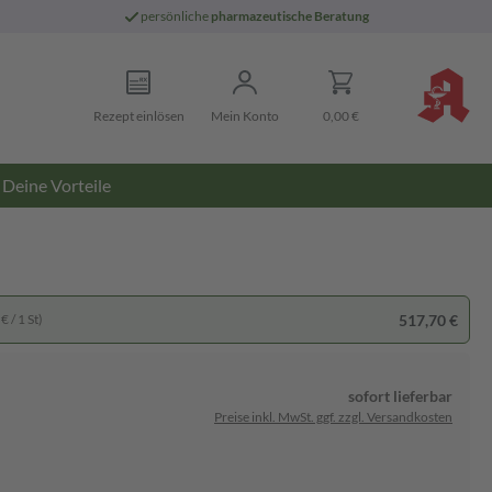
persönliche
pharmazeutische Beratung
Rezept einlösen
Mein Konto
0,00 €
Deine Vorteile
517,70 €
€ / 1 St)
sofort lieferbar
Preise inkl. MwSt. ggf. zzgl. Versandkosten