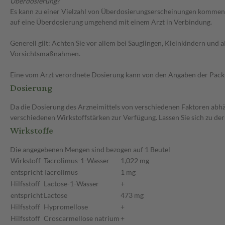
Überdosierung?
Es kann zu einer Vielzahl von Überdosierungserscheinungen kommen, 
auf eine Überdosierung umgehend mit einem Arzt in Verbindung.
Generell gilt: Achten Sie vor allem bei Säuglingen, Kleinkindern un
Vorsichtsmaßnahmen.
Eine vom Arzt verordnete Dosierung kann von den Angaben der Packun
Dosierung
Da die Dosierung des Arzneimittels von verschiedenen Faktoren abhäng
verschiedenen Wirkstoffstärken zur Verfügung. Lassen Sie sich zu de
Wirkstoffe
Die angegebenen Mengen sind bezogen auf 1 Beutel
Wirkstoff
Tacrolimus-1-Wasser
1,022 mg
entspricht
Tacrolimus
1 mg
Hilfsstoff
Lactose-1-Wasser
+
entspricht
Lactose
473 mg
Hilfsstoff
Hypromellose
+
Hilfsstoff
Croscarmellose natrium
+