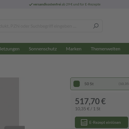
versandkostenfrei
ab 29 € und für E-Rezepte
letzungen
Sonnenschutz
Marken
Themenwelten
50 St
(10,35 
517,70 €
10,35 € / 1 St
E-Rezept einlösen