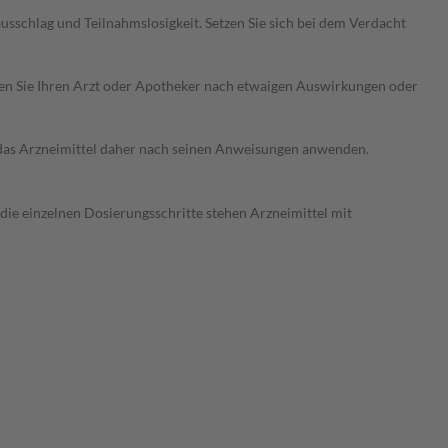
sschlag und Teilnahmslosigkeit. Setzen Sie sich bei dem Verdacht
ragen Sie Ihren Arzt oder Apotheker nach etwaigen Auswirkungen oder
e das Arzneimittel daher nach seinen Anweisungen anwenden.
 die einzelnen Dosierungsschritte stehen Arzneimittel mit