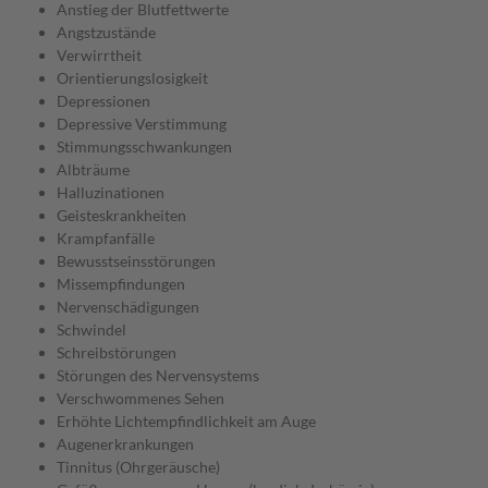
Anstieg der Blutfettwerte
Angstzustände
Verwirrtheit
Orientierungslosigkeit
Depressionen
Depressive Verstimmung
Stimmungsschwankungen
Albträume
Halluzinationen
Geisteskrankheiten
Krampfanfälle
Bewusstseinsstörungen
Missempfindungen
Nervenschädigungen
Schwindel
Schreibstörungen
Störungen des Nervensystems
Verschwommenes Sehen
Erhöhte Lichtempfindlichkeit am Auge
Augenerkrankungen
Tinnitus (Ohrgeräusche)