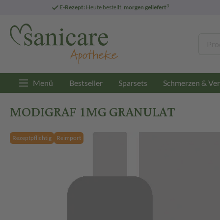
3
E-Rezept:
Heute bestellt,
morgen geliefert
Menü
Bestseller
Sparsets
Schmerzen & Ver
MODIGRAF 1MG GRANULAT
Rezeptpflichtig
Reimport