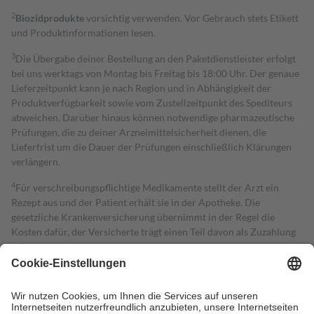
2
Biozidprodukte
vorsichtig verwenden. Vor Gebrauch stets Etikett
und Produktinformationen lesen.
3
Die Übergabe deiner Bestellung an den Paketdienstleister erfolgt
bei uns werktags von Montag bis Freitag bis 18:00 Uhr. Der genaue
Lieferzeitpunkt kann je nach Region und in Abhängigkeit der
Produktverfügbarkeit sowie vom Zustellzeitpunkt des Spediteurs
abweichen. Darüber hinaus können notwendige pharmazeutische
Prüfungen, die zu deiner Arzneimittelsicherheit dienen, die
Lieferfrist um die Dauer der Prüfungen einschließlich Klärungen
verlängern.
4
Für verschreibungspflichtige Medikamente stellt der Arzt ein
Rezept aus und der Patient erhält sie in der Apotheke. Die
gesetzliche Krankenversicherung übernimmt in der Regel die
Kosten dafür, der Versicherte trägt einen Teil davon als Zuzahlung
mit.
Grundsätzlich leisten Mitglieder Zuzahlungen in Höhe von zehn
Prozent des Abgabepreises,
mindestens
jedoch
fünf Euro
und
höchstens zehn Euro.
Es sind jedoch nie mehr als die tatsächlichen
Kosten der Leistung zu entrichten.