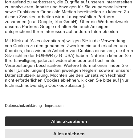
Diese Regeln gelten grundsätzlich auch für Online-Apotheken.
Bei Heilmitteln und häuslicher Krankenpflege beträgt die
Zuzahlung zehn Prozent der Kosten sowie zehn Euro je
Verordnung.
Um das Engagement der Versicherten für ihre eigene Gesundheit zu
stärken und die besondere Stellung der Familie zu unterstützen,
fallen
keine Zuzahlungen
an bei:
• Kindern und Jugendlichen bis zum vollendeten 18. Lebensjahr
mit Ausnahme der Fahrkosten
• Untersuchungen zur Vorsorge und Früherkennung, die von der
GKV getragen werden
• empfohlenen Schutzimpfungen
• Harn- und Blutteststreifen
Wir nutzen Trusted Shops als unabhängigen Dienstleister für die
Einholung von Bewertungen. Trusted Shops hat Maßnahmen
getroffen, um sicherzustellen, dass es sich um echte Bewertungen
handelt. Mehr Informationen findest du hier:
https://help.etrusted.com/hc/de/articles/4419944605341
Einige Bilder und Inhalte wurden unter Zuhilfenahme künstlicher
Intelligenz erstellt.