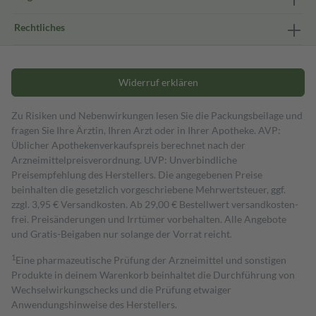
Rechtliches
Widerruf erklären
Zu Risiken und Nebenwirkungen lesen Sie die Packungsbeilage und
fragen Sie Ihre Ärztin, Ihren Arzt oder in Ihrer Apotheke. AVP:
Üblicher Apothekenverkaufspreis berechnet nach der
Arzneimittelpreisverordnung. UVP: Unverbindliche
Preisempfehlung des Herstellers. Die angegebenen Preise
beinhalten die gesetzlich vorgeschriebene Mehrwertsteuer, ggf.
zzgl. 3,95 € Versandkosten. Ab 29,00 € Bestell­wert versand­kosten­
frei. Preisänderungen und Irrtümer vorbehalten. Alle Angebote
und Gratis-Beigaben nur solange der Vorrat reicht.
1
Eine pharmazeutische Prüfung der Arzneimittel und sonstigen
Produkte in deinem Warenkorb beinhaltet die Durchführung von
Wechselwirkungschecks und die Prüfung etwaiger
Anwendungshinweise des Herstellers.