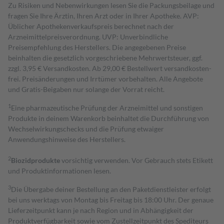
Zu Risiken und Nebenwirkungen lesen Sie die Packungsbeilage und
fragen Sie Ihre Ärztin, Ihren Arzt oder in Ihrer Apotheke. AVP:
Üblicher Apothekenverkaufspreis berechnet nach der
Arzneimittelpreisverordnung. UVP: Unverbindliche
Preisempfehlung des Herstellers. Die angegebenen Preise
beinhalten die gesetzlich vorgeschriebene Mehrwertsteuer, ggf.
zzgl. 3,95 € Versandkosten. Ab 29,00 € Bestell­wert versand­kosten­
frei. Preisänderungen und Irrtümer vorbehalten. Alle Angebote
und Gratis-Beigaben nur solange der Vorrat reicht.
1
Eine pharmazeutische Prüfung der Arzneimittel und sonstigen
Produkte in deinem Warenkorb beinhaltet die Durchführung von
Wechselwirkungschecks und die Prüfung etwaiger
Anwendungshinweise des Herstellers.
2
Biozidprodukte
vorsichtig verwenden. Vor Gebrauch stets Etikett
und Produktinformationen lesen.
3
Die Übergabe deiner Bestellung an den Paketdienstleister erfolgt
bei uns werktags von Montag bis Freitag bis 18:00 Uhr. Der genaue
Lieferzeitpunkt kann je nach Region und in Abhängigkeit der
Produktverfügbarkeit sowie vom Zustellzeitpunkt des Spediteurs