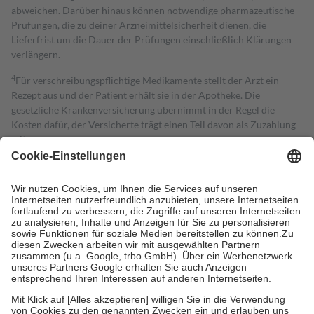
abweichen. Darüber hinaus können notwendige pharmazeutische
Prüfungen, die zu deiner Arzneimittelsicherheit dienen, die
Lieferfrist um die Dauer der Prüfungen einschließlich Klärungen
verlängern.
4
Für verschreibungspflichtige Medikamente stellt der Arzt ein
Rezept aus und der Patient erhält sie in der Apotheke. Die
gesetzliche Krankenversicherung übernimmt in der Regel die
Kosten dafür, der Versicherte trägt einen Teil davon als Zuzahlung
mit.
Grundsätzlich leisten Mitglieder Zuzahlungen in Höhe von zehn
Prozent des Abgabepreises,
mindestens
jedoch
fünf Euro
und
höchstens zehn Euro.
Es sind jedoch nie mehr als die tatsächlichen
Kosten der Leistung zu entrichten.
Diese Regeln gelten grundsätzlich auch für Online-Apotheken.
Bei Heilmitteln und häuslicher Krankenpflege beträgt die
Zuzahlung zehn Prozent der Kosten sowie zehn Euro je
Verordnung.
Um das Engagement der Versicherten für ihre eigene Gesundheit zu
stärken und die besondere Stellung der Familie zu unterstützen,
fallen
keine Zuzahlungen
an bei: