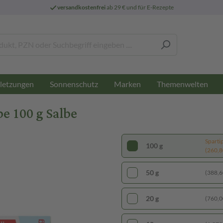
versandkostenfrei
ab 29 € und für E-Rezepte
letzungen
Sonnenschutz
Marken
Themenwelten
 100 g Salbe
Sparti
100 g
(260,80
50 g
(388,60
20 g
(760,00