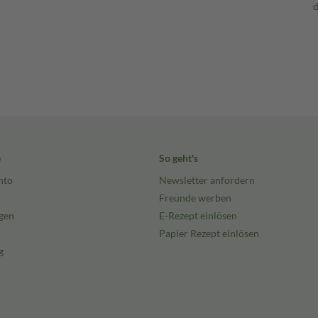
e
So geht's
nto
Newsletter anfordern
Freunde werben
gen
E-Rezept einlösen
Papier Rezept einlösen
g