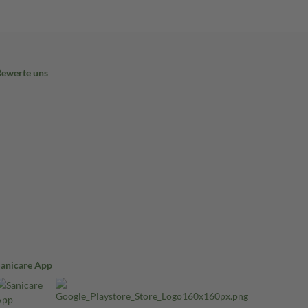
Bewerte uns
Sanicare App