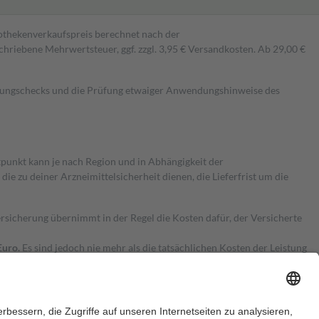
pothekenverkaufspreis berechnet nach der
hriebene Mehrwertsteuer, ggf. zzgl. 3,95 € Versandkosten. Ab 29,00 €
kungschecks und die Prüfung etwaiger Anwendungshinweise des
itpunkt kann je nach Region und in Abhängigkeit der
 zu deiner Arzneimittelsicherheit dienen, die Lieferfrist um die
ersicherung übernimmt in der Regel die Kosten dafür, der Versicherte
Euro.
Es sind jedoch nie mehr als die tatsächlichen Kosten der Leistung
e Zuzahlungen
an bei: