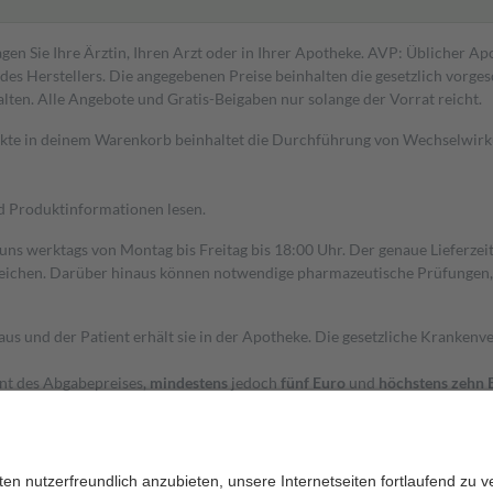
gen Sie Ihre Ärztin, Ihren Arzt oder in Ihrer Apotheke. AVP: Üblicher A
s Herstellers. Die angegebenen Preise beinhalten die gesetzlich vorgesc
alten. Alle Angebote und Gratis-Beigaben nur solange der Vorrat reicht.
dukte in deinem Warenkorb beinhaltet die Durchführung von Wechselwir
nd Produktinformationen lesen.
 uns werktags von Montag bis Freitag bis 18:00 Uhr. Der genaue Lieferze
ichen. Darüber hinaus können notwendige pharmazeutische Prüfungen, die
aus und der Patient erhält sie in der Apotheke. Die gesetzliche Krankenv
ent des Abgabepreises,
mindestens
jedoch
fünf Euro
und
höchstens zehn 
zehn Prozent der Kosten sowie zehn Euro je Verordnung.
rken und die besondere Stellung der Familie zu unterstützen, fallen
kein