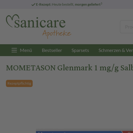
3
E-Rezept:
Heute bestellt,
morgen geliefert
Menü
Bestseller
Sparsets
Schmerzen & Ver
MOMETASON Glenmark 1 mg/g Salbe
Rezeptpflichtig