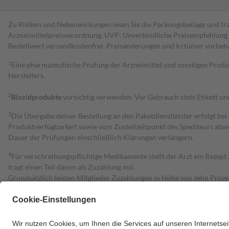
Zu Risiken und Nebenwirkungen lesen Sie die Packungsbeilage und fra
Arzneimittelpreisverordnung. UVP: Unverbindliche Preisempfehlung de
Bestell­wert versand­kosten­frei. Preisänderungen und Irrtümer vorbeh
1
Eine pharmazeutische Prüfung der Arzneimittel und sonstigen Pro
Herstellers.
2
Biozidprodukte
vorsichtig verwenden. Vor Gebrauch stets Etikett u
3
Die Übergabe deiner Bestellung an den Paketdienstleister erfolgt bei
Produktverfügbarkeit sowie vom Zustellzeitpunkt des Spediteurs abwe
Dauer der Prüfungen einschließlich Klärungen verlängern.
4
Für verschreibungspflichtige Medikamente stellt der Arzt ein Rezept 
trägt einen Teil davon als Zuzahlung mit.
Grundsätzlich leisten Mitglieder Zuzahlungen in Höhe von zehn Proz
zu entrichten.
Diese Regeln gelten grundsätzlich auch für Online-Apotheken.
Bei Heilmitteln und häuslicher Krankenpflege beträgt die Zuzahlung 
Um das Engagement der Versicherten für ihre eigene Gesundheit zu stä