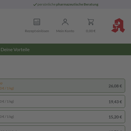
persönliche
pharmazeutische Beratung
Rezept einlösen
Mein Konto
0,00 €
Deine Vorteile
pp
26,08 €
 € / 1 kg)
19,43 €
 € / 1 kg)
15,20 €
 € / 1 kg)