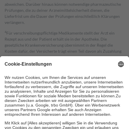
abweichen. Darüber hinaus können notwendige pharmazeutische
Prüfungen, die zu deiner Arzneimittelsicherheit dienen, die
Lieferfrist um die Dauer der Prüfungen einschließlich Klärungen
verlängern.
4
Für verschreibungspflichtige Medikamente stellt der Arzt ein
Rezept aus und der Patient erhält sie in der Apotheke. Die
gesetzliche Krankenversicherung übernimmt in der Regel die
Kosten dafür, der Versicherte trägt einen Teil davon als Zuzahlung
mit.
Grundsätzlich leisten Mitglieder Zuzahlungen in Höhe von zehn
Prozent des Abgabepreises,
mindestens
jedoch
fünf Euro
und
höchstens zehn Euro.
Es sind jedoch nie mehr als die tatsächlichen
Kosten der Leistung zu entrichten.
Diese Regeln gelten grundsätzlich auch für Online-Apotheken.
Bei Heilmitteln und häuslicher Krankenpflege beträgt die
Zuzahlung zehn Prozent der Kosten sowie zehn Euro je
Verordnung.
Um das Engagement der Versicherten für ihre eigene Gesundheit zu
stärken und die besondere Stellung der Familie zu unterstützen,
fallen
keine Zuzahlungen
an bei: