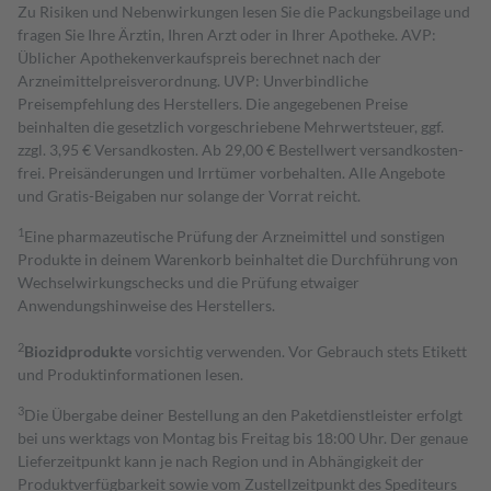
Zu Risiken und Nebenwirkungen lesen Sie die Packungsbeilage und
fragen Sie Ihre Ärztin, Ihren Arzt oder in Ihrer Apotheke. AVP:
Üblicher Apothekenverkaufspreis berechnet nach der
Arzneimittelpreisverordnung. UVP: Unverbindliche
Preisempfehlung des Herstellers. Die angegebenen Preise
beinhalten die gesetzlich vorgeschriebene Mehrwertsteuer, ggf.
zzgl. 3,95 € Versandkosten. Ab 29,00 € Bestell­wert versand­kosten­
frei. Preisänderungen und Irrtümer vorbehalten. Alle Angebote
und Gratis-Beigaben nur solange der Vorrat reicht.
1
Eine pharmazeutische Prüfung der Arzneimittel und sonstigen
Produkte in deinem Warenkorb beinhaltet die Durchführung von
Wechselwirkungschecks und die Prüfung etwaiger
Anwendungshinweise des Herstellers.
2
Biozidprodukte
vorsichtig verwenden. Vor Gebrauch stets Etikett
und Produktinformationen lesen.
3
Die Übergabe deiner Bestellung an den Paketdienstleister erfolgt
bei uns werktags von Montag bis Freitag bis 18:00 Uhr. Der genaue
Lieferzeitpunkt kann je nach Region und in Abhängigkeit der
Produktverfügbarkeit sowie vom Zustellzeitpunkt des Spediteurs