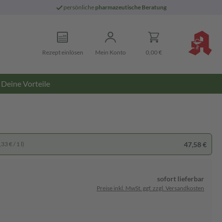
persönliche
pharmazeutische Beratung
Rezept einlösen
Mein Konto
0,00 €
Deine Vorteile
47,58 €
33 € / 1 l)
sofort lieferbar
Preise inkl. MwSt. ggf. zzgl. Versandkosten