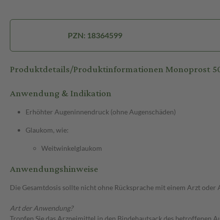
PZN: 18364599
Produktdetails/Produktinformationen Monoprost 
Anwendung & Indikation
Erhöhter Augeninnendruck (ohne Augenschäden)
Glaukom, wie:
Weitwinkelglaukom
Anwendungshinweise
Die Gesamtdosis sollte nicht ohne Rücksprache mit einem Arzt oder
Art der Anwendung?
Tropfen Sie das Arzneimittel in den Bindehautsack des betroffenen A