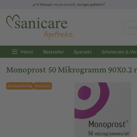
3
E-Rezept:
Heute bestellt,
morgen geliefert
Menü
Bestseller
Sparsets
Schmerzen & Ver
Monoprost 50 Mikrogramm 90X0.2 m
Rezeptpflichtig
Reimport