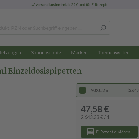
versandkostenfrei
ab 29 € und für E-Rezepte
letzungen
Sonnenschutz
Marken
Themenwelten
l Einzeldosispipetten
90X0.2 ml
(2.643,
47,58 €
2.643,33 € / 1 l
E-Rezept einlösen