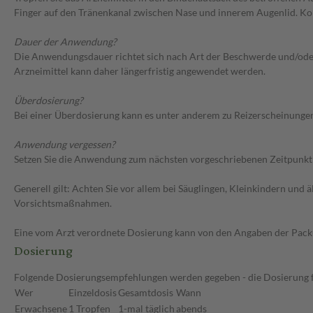
Finger auf den Tränenkanal zwischen Nase und innerem Augenlid. Ko
Dauer der Anwendung?
Die Anwendungsdauer richtet sich nach Art der Beschwerde und/oder 
Arzneimittel kann daher längerfristig angewendet werden.
Überdosierung?
Bei einer Überdosierung kann es unter anderem zu Reizerscheinunge
Anwendung vergessen?
Setzen Sie die Anwendung zum nächsten vorgeschriebenen Zeitpunkt g
Generell gilt: Achten Sie vor allem bei Säuglingen, Kleinkindern un
Vorsichtsmaßnahmen.
Eine vom Arzt verordnete Dosierung kann von den Angaben der Packun
Dosierung
Folgende Dosierungsempfehlungen werden gegeben - die Dosierung fü
Wer
Einzeldosis
Gesamtdosis
Wann
Erwachsene
1 Tropfen
1-mal täglich
abends