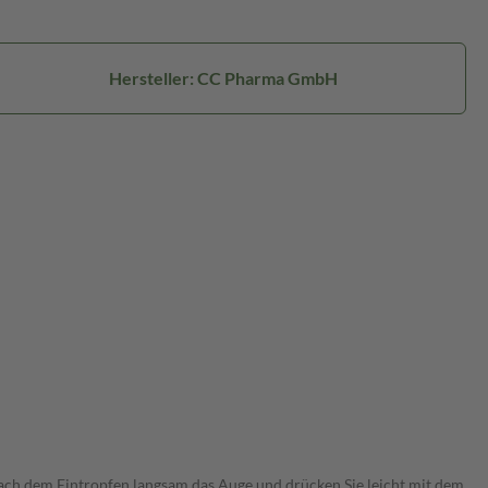
Hersteller: CC Pharma GmbH
 nach dem Eintropfen langsam das Auge und drücken Sie leicht mit dem