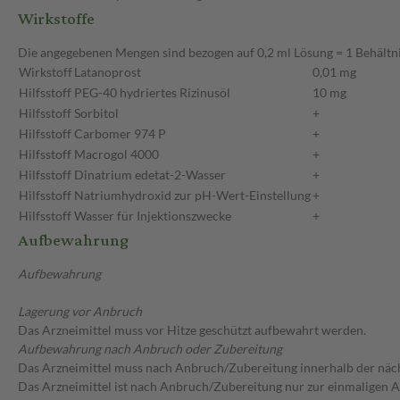
Wirkstoffe
Die angegebenen Mengen sind bezogen auf 0,2 ml Lösung = 1 Behältn
Wirkstoff
Latanoprost
0,01 mg
Hilfsstoff
PEG-40 hydriertes Rizinusöl
10 mg
Hilfsstoff
Sorbitol
+
Hilfsstoff
Carbomer 974 P
+
Hilfsstoff
Macrogol 4000
+
Hilfsstoff
Dinatrium edetat-2-Wasser
+
Hilfsstoff
Natriumhydroxid zur pH-Wert-Einstellung
+
Hilfsstoff
Wasser für Injektionszwecke
+
Aufbewahrung
Aufbewahrung
Lagerung vor Anbruch
Das Arzneimittel muss vor Hitze geschützt aufbewahrt werden.
Aufbewahrung nach Anbruch oder Zubereitung
Das Arzneimittel muss nach Anbruch/Zubereitung innerhalb der näc
Das Arzneimittel ist nach Anbruch/Zubereitung nur zur einmaligen