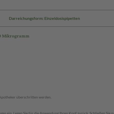
Darreichungsform: Einzeldosispipetten
50 Mikrogramm
 Apotheker überschritten werden.
uges ein. Legen Sie für die Anwendung Ihren Kopf zurück. Schließen Sie