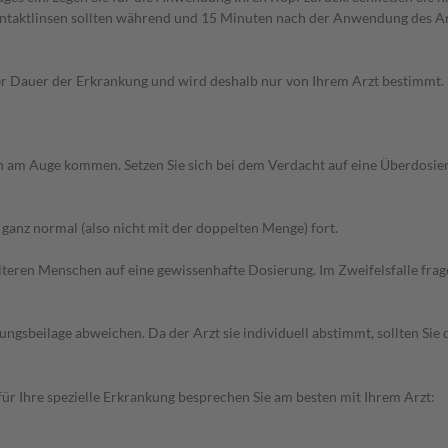
ntaktlinsen sollten während und 15 Minuten nach der Anwendung des Ar
Dauer der Erkrankung und wird deshalb nur von Ihrem Arzt bestimmt. Pri
n am Auge kommen. Setzen Sie sich bei dem Verdacht auf eine Überdosi
anz normal (also nicht mit der doppelten Menge) fort.
d älteren Menschen auf eine gewissenhafte Dosierung. Im Zweifelsfalle f
gsbeilage abweichen. Da der Arzt sie individuell abstimmt, sollten Si
r Ihre spezielle Erkrankung besprechen Sie am besten mit Ihrem Arzt: