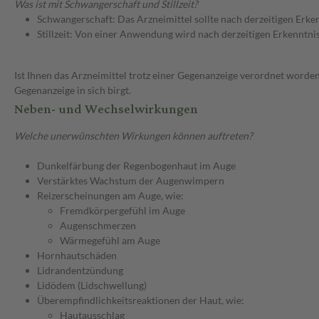
Was ist mit Schwangerschaft und Stillzeit?
Schwangerschaft: Das Arzneimittel sollte nach derzeitigen Erk
Stillzeit: Von einer Anwendung wird nach derzeitigen Erkenntniss
Ist Ihnen das Arzneimittel trotz einer Gegenanzeige verordnet worden
Gegenanzeige in sich birgt.
Neben- und Wechselwirkungen
Welche unerwünschten Wirkungen können auftreten?
Dunkelfärbung der Regenbogenhaut im Auge
Verstärktes Wachstum der Augenwimpern
Reizerscheinungen am Auge, wie:
Fremdkörpergefühl im Auge
Augenschmerzen
Wärmegefühl am Auge
Hornhautschäden
Lidrandentzündung
Lidödem (Lidschwellung)
Überempfindlichkeitsreaktionen der Haut, wie:
Hautausschlag