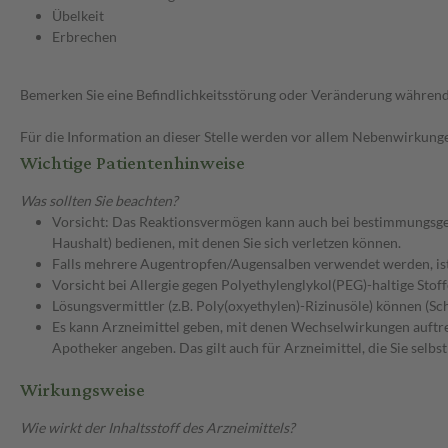
Übelkeit
Erbrechen
Bemerken Sie eine Befindlichkeitsstörung oder Veränderung während 
Für die Information an dieser Stelle werden vor allem Nebenwirkunge
Wichtige Patientenhinweise
Was sollten Sie beachten?
Vorsicht: Das Reaktionsvermögen kann auch bei bestimmungsgem
Haushalt) bedienen, mit denen Sie sich verletzen können.
Falls mehrere Augentropfen/Augensalben verwendet werden, is
Vorsicht bei Allergie gegen Polyethylenglykol(PEG)-haltige Stoff
Lösungsvermittler (z.B. Poly(oxyethylen)-Rizinusöle) können (S
Es kann Arzneimittel geben, mit denen Wechselwirkungen auftret
Apotheker angeben. Das gilt auch für Arzneimittel, die Sie selb
Wirkungsweise
Wie wirkt der Inhaltsstoff des Arzneimittels?