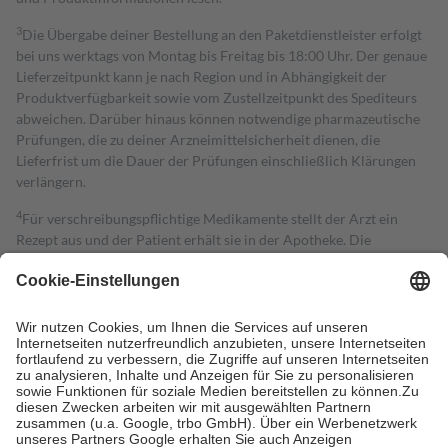
3
Die Übergabe deiner Bestellung an den Paketdienstleister erfolgt
bei uns werktags von Montag bis Freitag bis 18:00 Uhr. Der genaue
Lieferzeitpunkt kann je nach Region und in Abhängigkeit der
Produktverfügbarkeit sowie vom Zustellzeitpunkt des Spediteurs
abweichen. Darüber hinaus können notwendige pharmazeutische
Prüfungen, die zu deiner Arzneimittelsicherheit dienen, die
Lieferfrist um die Dauer der Prüfungen einschließlich Klärungen
verlängern.
4
Für verschreibungspflichtige Medikamente stellt der Arzt ein
Rezept aus und der Patient erhält sie in der Apotheke. Die
gesetzliche Krankenversicherung übernimmt in der Regel die
Kosten dafür, der Versicherte trägt einen Teil davon als Zuzahlung
mit.
Grundsätzlich leisten Mitglieder Zuzahlungen in Höhe von zehn
Prozent des Abgabepreises,
mindestens
jedoch
fünf Euro
und
höchstens zehn Euro.
Es sind jedoch nie mehr als die tatsächlichen
Kosten der Leistung zu entrichten.
Diese Regeln gelten grundsätzlich auch für Online-Apotheken.
Bei Heilmitteln und häuslicher Krankenpflege beträgt die