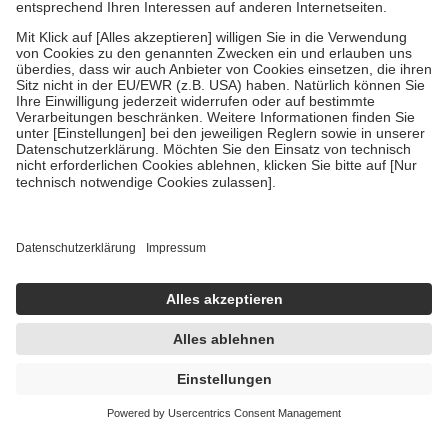
Zuzahlung zehn Prozent der Kosten sowie zehn Euro je
Verordnung.
Um das Engagement der Versicherten für ihre eigene Gesundheit zu
stärken und die besondere Stellung der Familie zu unterstützen,
fallen
keine Zuzahlungen
an bei:
• Kindern und Jugendlichen bis zum vollendeten 18. Lebensjahr
mit Ausnahme der Fahrkosten
• Untersuchungen zur Vorsorge und Früherkennung, die von der
GKV getragen werden
• empfohlenen Schutzimpfungen
• Harn- und Blutteststreifen
Wir nutzen Trusted Shops als unabhängigen Dienstleister für die
Einholung von Bewertungen. Trusted Shops hat Maßnahmen
getroffen, um sicherzustellen, dass es sich um echte Bewertungen
handelt. Mehr Informationen findest du hier:
https://help.etrusted.com/hc/de/articles/4419944605341
Einige Bilder und Inhalte wurden unter Zuhilfenahme künstlicher
Intelligenz erstellt.