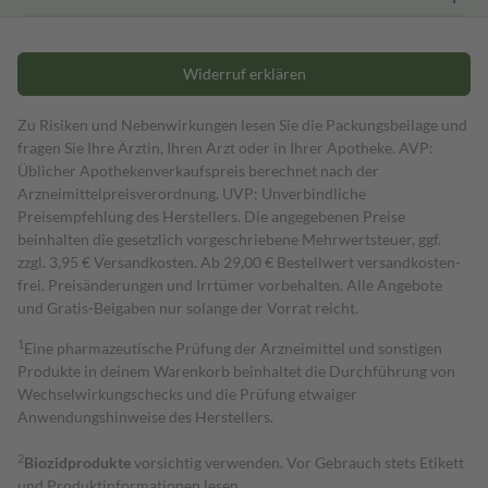
Widerruf erklären
Zu Risiken und Nebenwirkungen lesen Sie die Packungsbeilage und
fragen Sie Ihre Ärztin, Ihren Arzt oder in Ihrer Apotheke. AVP:
Üblicher Apothekenverkaufspreis berechnet nach der
Arzneimittelpreisverordnung. UVP: Unverbindliche
Preisempfehlung des Herstellers. Die angegebenen Preise
beinhalten die gesetzlich vorgeschriebene Mehrwertsteuer, ggf.
zzgl. 3,95 € Versandkosten. Ab 29,00 € Bestell­wert versand­kosten­
frei. Preisänderungen und Irrtümer vorbehalten. Alle Angebote
und Gratis-Beigaben nur solange der Vorrat reicht.
1
Eine pharmazeutische Prüfung der Arzneimittel und sonstigen
Produkte in deinem Warenkorb beinhaltet die Durchführung von
Wechselwirkungschecks und die Prüfung etwaiger
Anwendungshinweise des Herstellers.
2
Biozidprodukte
vorsichtig verwenden. Vor Gebrauch stets Etikett
und Produktinformationen lesen.