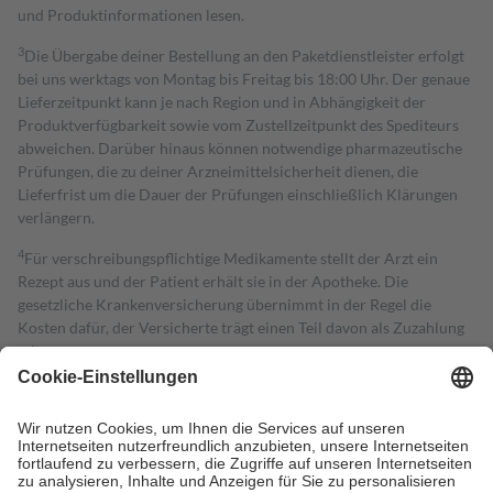
und Produktinformationen lesen.
3
Die Übergabe deiner Bestellung an den Paketdienstleister erfolgt
bei uns werktags von Montag bis Freitag bis 18:00 Uhr. Der genaue
Lieferzeitpunkt kann je nach Region und in Abhängigkeit der
Produktverfügbarkeit sowie vom Zustellzeitpunkt des Spediteurs
abweichen. Darüber hinaus können notwendige pharmazeutische
Prüfungen, die zu deiner Arzneimittelsicherheit dienen, die
Lieferfrist um die Dauer der Prüfungen einschließlich Klärungen
verlängern.
4
Für verschreibungspflichtige Medikamente stellt der Arzt ein
Rezept aus und der Patient erhält sie in der Apotheke. Die
gesetzliche Krankenversicherung übernimmt in der Regel die
Kosten dafür, der Versicherte trägt einen Teil davon als Zuzahlung
mit.
Grundsätzlich leisten Mitglieder Zuzahlungen in Höhe von zehn
Prozent des Abgabepreises,
mindestens
jedoch
fünf Euro
und
höchstens zehn Euro.
Es sind jedoch nie mehr als die tatsächlichen
Kosten der Leistung zu entrichten.
Diese Regeln gelten grundsätzlich auch für Online-Apotheken.
Bei Heilmitteln und häuslicher Krankenpflege beträgt die