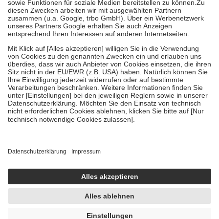
Zuzahlung zehn Prozent der Kosten sowie zehn Euro je
Verordnung.
Um das Engagement der Versicherten für ihre eigene Gesundheit zu
stärken und die besondere Stellung der Familie zu unterstützen,
fallen
keine Zuzahlungen
an bei:
• Kindern und Jugendlichen bis zum vollendeten 18. Lebensjahr
mit Ausnahme der Fahrkosten
• Untersuchungen zur Vorsorge und Früherkennung, die von der
GKV getragen werden
• empfohlenen Schutzimpfungen
• Harn- und Blutteststreifen
Wir nutzen Trusted Shops als unabhängigen Dienstleister für die
Einholung von Bewertungen. Trusted Shops hat Maßnahmen
getroffen, um sicherzustellen, dass es sich um echte Bewertungen
handelt. Mehr Informationen findest du hier:
https://help.etrusted.com/hc/de/articles/4419944605341
Einige Bilder und Inhalte wurden unter Zuhilfenahme künstlicher
Intelligenz erstellt.