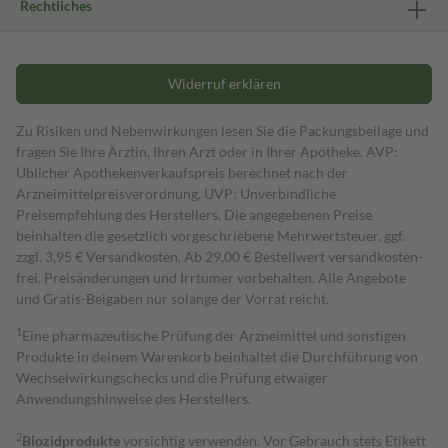
Rechtliches
Widerruf erklären
Zu Risiken und Nebenwirkungen lesen Sie die Packungsbeilage und
fragen Sie Ihre Ärztin, Ihren Arzt oder in Ihrer Apotheke. AVP:
Üblicher Apothekenverkaufspreis berechnet nach der
Arzneimittelpreisverordnung. UVP: Unverbindliche
Preisempfehlung des Herstellers. Die angegebenen Preise
beinhalten die gesetzlich vorgeschriebene Mehrwertsteuer, ggf.
zzgl. 3,95 € Versandkosten. Ab 29,00 € Bestell­wert versand­kosten­
frei. Preisänderungen und Irrtümer vorbehalten. Alle Angebote
und Gratis-Beigaben nur solange der Vorrat reicht.
1
Eine pharmazeutische Prüfung der Arzneimittel und sonstigen
Produkte in deinem Warenkorb beinhaltet die Durchführung von
Wechselwirkungschecks und die Prüfung etwaiger
Anwendungshinweise des Herstellers.
2
Biozidprodukte
vorsichtig verwenden. Vor Gebrauch stets Etikett