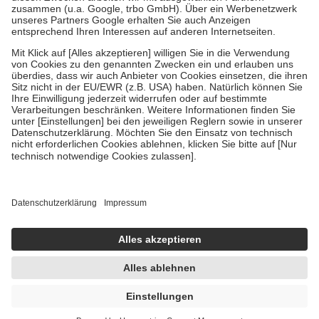
Verordnung.
Um das Engagement der Versicherten für ihre eigene Gesundheit zu
stärken und die besondere Stellung der Familie zu unterstützen,
fallen
keine Zuzahlungen
an bei:
• Kindern und Jugendlichen bis zum vollendeten 18. Lebensjahr
mit Ausnahme der Fahrkosten
• Untersuchungen zur Vorsorge und Früherkennung, die von der
GKV getragen werden
• empfohlenen Schutzimpfungen
• Harn- und Blutteststreifen
Wir nutzen Trusted Shops als unabhängigen Dienstleister für die
Einholung von Bewertungen. Trusted Shops hat Maßnahmen
getroffen, um sicherzustellen, dass es sich um echte Bewertungen
handelt. Mehr Informationen findest du hier:
https://help.etrusted.com/hc/de/articles/4419944605341
Einige Bilder und Inhalte wurden unter Zuhilfenahme künstlicher
Intelligenz erstellt.