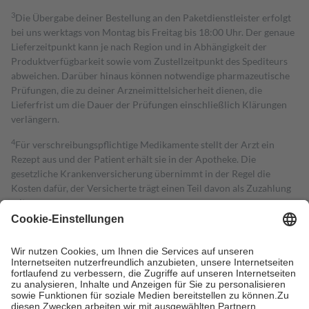
3
Die Übergabe deiner Bestellung an den Paketdienstleister erfolgt
bei uns werktags von Montag bis Freitag bis 18:00 Uhr. Der genaue
Lieferzeitpunkt kann je nach Region und in Abhängigkeit der
Produktverfügbarkeit sowie vom Zustellzeitpunkt des Spediteurs
abweichen. Darüber hinaus können notwendige pharmazeutische
Prüfungen, die zu deiner Arzneimittelsicherheit dienen, die
Lieferfrist um die Dauer der Prüfungen einschließlich Klärungen
verlängern.
4
Für verschreibungspflichtige Medikamente stellt der Arzt ein
Rezept aus und der Patient erhält sie in der Apotheke. Die
gesetzliche Krankenversicherung übernimmt in der Regel die
Kosten dafür, der Versicherte trägt einen Teil davon als Zuzahlung
mit.
Grundsätzlich leisten Mitglieder Zuzahlungen in Höhe von zehn
Prozent des Abgabepreises,
mindestens
jedoch
fünf Euro
und
höchstens zehn Euro.
Es sind jedoch nie mehr als die tatsächlichen
Kosten der Leistung zu entrichten.
Diese Regeln gelten grundsätzlich auch für Online-Apotheken.
Bei Heilmitteln und häuslicher Krankenpflege beträgt die
Zuzahlung zehn Prozent der Kosten sowie zehn Euro je