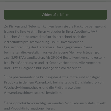
Widerruf erklären
Zu Risiken und Nebenwirkungen lesen Sie die Packungsbeilage und
fragen Sie Ihre Ärztin, Ihren Arzt oder in Ihrer Apotheke. AVP:
Üblicher Apothekenverkaufspreis berechnet nach der
Arzneimittelpreisverordnung. UVP: Unverbindliche
Preisempfehlung des Herstellers. Die angegebenen Preise
beinhalten die gesetzlich vorgeschriebene Mehrwertsteuer, ggf.
zzgl. 3,95 € Versandkosten. Ab 29,00 € Bestell­wert versand­kosten­
frei. Preisänderungen und Irrtümer vorbehalten. Alle Angebote
und Gratis-Beigaben nur solange der Vorrat reicht.
1
Eine pharmazeutische Prüfung der Arzneimittel und sonstigen
Produkte in deinem Warenkorb beinhaltet die Durchführung von
Wechselwirkungschecks und die Prüfung etwaiger
Anwendungshinweise des Herstellers.
2
Biozidprodukte
vorsichtig verwenden. Vor Gebrauch stets Etikett
und Produktinformationen lesen.