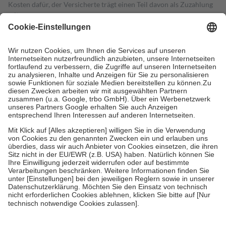
Kosten dafür, der Versicherte trägt einen Teil davon als Zuzahlung
mit.
Grundsätzlich leisten Mitglieder Zuzahlungen in Höhe von zehn
Prozent des Abgabepreises,
mindestens
jedoch
fünf Euro
und
höchstens zehn Euro.
Es sind jedoch nie mehr als die tatsächlichen
Kosten der Leistung zu entrichten.
Diese Regeln gelten grundsätzlich auch für Online-Apotheken.
Bei Heilmitteln und häuslicher Krankenpflege beträgt die
Zuzahlung zehn Prozent der Kosten sowie zehn Euro je
Verordnung.
Um das Engagement der Versicherten für ihre eigene Gesundheit zu
stärken und die besondere Stellung der Familie zu unterstützen,
fallen
keine Zuzahlungen
an bei:
• Kindern und Jugendlichen bis zum vollendeten 18. Lebensjahr
mit Ausnahme der Fahrkosten
• Untersuchungen zur Vorsorge und Früherkennung, die von der
GKV getragen werden
• empfohlenen Schutzimpfungen
• Harn- und Blutteststreifen
Wir nutzen Trusted Shops als unabhängigen Dienstleister für die
Einholung von Bewertungen. Trusted Shops hat Maßnahmen