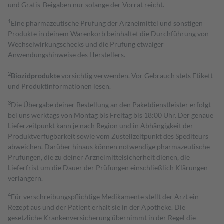
und Gratis-Beigaben nur solange der Vorrat reicht.
1
Eine pharmazeutische Prüfung der Arzneimittel und sonstigen
Produkte in deinem Warenkorb beinhaltet die Durchführung von
Wechselwirkungschecks und die Prüfung etwaiger
Anwendungshinweise des Herstellers.
2
Biozidprodukte
vorsichtig verwenden. Vor Gebrauch stets Etikett
und Produktinformationen lesen.
3
Die Übergabe deiner Bestellung an den Paketdienstleister erfolgt
bei uns werktags von Montag bis Freitag bis 18:00 Uhr. Der genaue
Lieferzeitpunkt kann je nach Region und in Abhängigkeit der
Produktverfügbarkeit sowie vom Zustellzeitpunkt des Spediteurs
abweichen. Darüber hinaus können notwendige pharmazeutische
Prüfungen, die zu deiner Arzneimittelsicherheit dienen, die
Lieferfrist um die Dauer der Prüfungen einschließlich Klärungen
verlängern.
4
Für verschreibungspflichtige Medikamente stellt der Arzt ein
Rezept aus und der Patient erhält sie in der Apotheke. Die
gesetzliche Krankenversicherung übernimmt in der Regel die