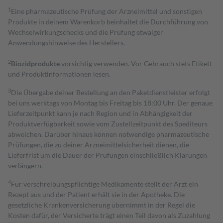
1
Eine pharmazeutische Prüfung der Arzneimittel und sonstigen
Produkte in deinem Warenkorb beinhaltet die Durchführung von
Wechselwirkungschecks und die Prüfung etwaiger
Anwendungshinweise des Herstellers.
2
Biozidprodukte
vorsichtig verwenden. Vor Gebrauch stets Etikett
und Produktinformationen lesen.
3
Die Übergabe deiner Bestellung an den Paketdienstleister erfolgt
bei uns werktags von Montag bis Freitag bis 18:00 Uhr. Der genaue
Lieferzeitpunkt kann je nach Region und in Abhängigkeit der
Produktverfügbarkeit sowie vom Zustellzeitpunkt des Spediteurs
abweichen. Darüber hinaus können notwendige pharmazeutische
Prüfungen, die zu deiner Arzneimittelsicherheit dienen, die
Lieferfrist um die Dauer der Prüfungen einschließlich Klärungen
verlängern.
4
Für verschreibungspflichtige Medikamente stellt der Arzt ein
Rezept aus und der Patient erhält sie in der Apotheke. Die
gesetzliche Krankenversicherung übernimmt in der Regel die
Kosten dafür, der Versicherte trägt einen Teil davon als Zuzahlung