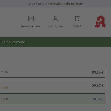
persönliche
pharmazeutische Beratung
Rezept einlösen
Mein Konto
0,00 €
Deine Vorteile
90,30 €
/ 1 St)
pp
29,67 €
/ 1 St)
18,39 €
/ 1 St)