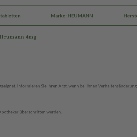
tabletten
Marke: HEUMANN
Herst
t Heumann 4mg
ht geeignet. Informieren Sie Ihren Arzt, wenn bei Ihnen Verhaltensänder
 Apotheker überschritten werden.