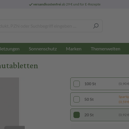
versandkostenfrei
ab 29 € und für E-Rezepte
letzungen
Sonnenschutz
Marken
Themenwelten
utabletten
100 St
(0,90 € 
Sparti
50 St
(0,59 € 
20 St
(0,92 € 