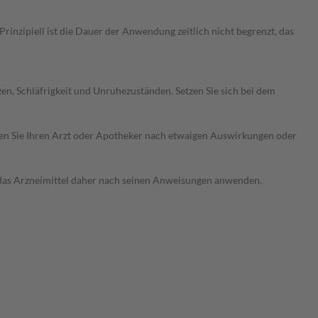
nzipiell ist die Dauer der Anwendung zeitlich nicht begrenzt, das
 Schläfrigkeit und Unruhezuständen. Setzen Sie sich bei dem
ragen Sie Ihren Arzt oder Apotheker nach etwaigen Auswirkungen oder
e das Arzneimittel daher nach seinen Anweisungen anwenden.