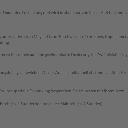
Dauer der Erkrankung und wird deshalb nur von Ihrem Arzt bestimmt. Pri
, unter anderem zu Magen-Darm-Beschwerden, Erbrechen, Kopfschmerzen,
ndung.
d älteren Menschen auf eine gewissenhafte Dosierung. Im Zweifelsfalle f
gsbeilage abweichen. Da der Arzt sie individuell abstimmt, sollten Si
r Ihre spezielle Erkrankung besprechen Sie am besten mit Ihrem Arzt:
lzeit (ca. 1 Stunde) oder nach der Mahlzeit (ca. 2 Stunden)