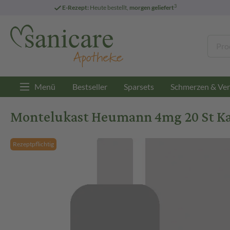
3
E-Rezept:
Heute bestellt,
morgen geliefert
Menü
Bestseller
Sparsets
Schmerzen & Ver
Montelukast Heumann 4mg 20 St Ka
Rezeptpflichtig