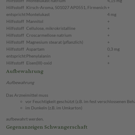
Hilfsstoff
Montelukast natrium
4,15 mg
Hilfsstoff
Kirsch-Aroma, 501027 AP0551, Firmenich
+
entspricht
Montelukast
4 mg
Hilfsstoff
Mannitol
+
Hilfsstoff
Cellulose, mikrokristalline
+
Hilfsstoff
Croscarmellose natrium
+
Hilfsstoff
Magnesium stearat (pflanzlich)
+
Hilfsstoff
Aspartam
0,3 mg
entspricht
Phenylalanin
+
Hilfsstoff
Eisen(III)-oxid
+
Aufbewahrung
Aufbewahrung
Das Arzneimittel muss
vor Feuchtigkeit geschützt (z.B. im fest verschlossenen Behä
im Dunkeln (z.B. im Umkarton)
aufbewahrt werden.
Gegenanzeigen Schwangerschaft