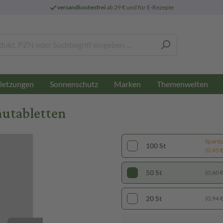
versandkostenfrei
ab 29 € und für E-Rezepte
letzungen
Sonnenschutz
Marken
Themenwelten
utabletten
Sparti
100 St
(0,45 € 
50 St
(0,60 € 
20 St
(0,94 € 