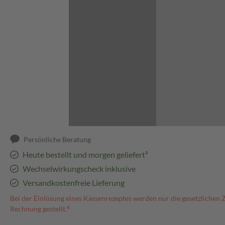
Abbildung kann abweichen
Persönliche Beratung
Heute bestellt und morgen geliefert³
Wechselwirkungscheck inklusive
Versandkostenfreie Lieferung
Bei der Einlösung eines Kassenrezeptes werden nur die gesetzlichen 
Rechnung gestellt.⁴