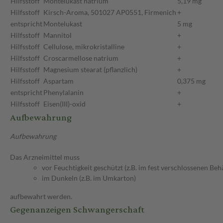
Hilfsstoff
Montelukast natrium
5,19 mg
Hilfsstoff
Kirsch-Aroma, 501027 AP0551, Firmenich
+
entspricht
Montelukast
5 mg
Hilfsstoff
Mannitol
+
Hilfsstoff
Cellulose, mikrokristalline
+
Hilfsstoff
Croscarmellose natrium
+
Hilfsstoff
Magnesium stearat (pflanzlich)
+
Hilfsstoff
Aspartam
0,375 mg
entspricht
Phenylalanin
+
Hilfsstoff
Eisen(III)-oxid
+
Aufbewahrung
Aufbewahrung
Das Arzneimittel muss
vor Feuchtigkeit geschützt (z.B. im fest verschlossenen Behä
im Dunkeln (z.B. im Umkarton)
aufbewahrt werden.
Gegenanzeigen Schwangerschaft