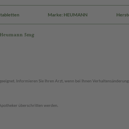
tabletten
Marke: HEUMANN
Herst
t Heumann 5mg
ht geeignet. Informieren Sie Ihren Arzt, wenn bei Ihnen Verhaltensänder
 Apotheker überschritten werden.