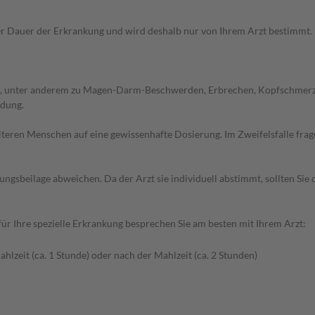
Dauer der Erkrankung und wird deshalb nur von Ihrem Arzt bestimmt. Pri
, unter anderem zu Magen-Darm-Beschwerden, Erbrechen, Kopfschmerzen,
ndung.
d älteren Menschen auf eine gewissenhafte Dosierung. Im Zweifelsfalle f
gsbeilage abweichen. Da der Arzt sie individuell abstimmt, sollten Si
r Ihre spezielle Erkrankung besprechen Sie am besten mit Ihrem Arzt:
hlzeit (ca. 1 Stunde) oder nach der Mahlzeit (ca. 2 Stunden)