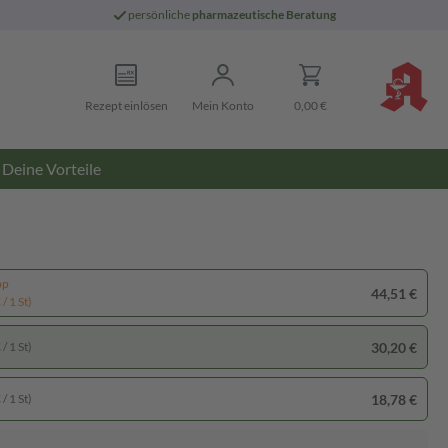
persönliche
pharmazeutische Beratung
Rezept einlösen
Mein Konto
0,00 €
Deine Vorteile
pp
44,51 €
/ 1 St)
30,20 €
/ 1 St)
18,78 €
/ 1 St)