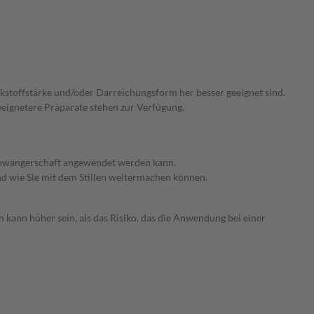
irkstoffstärke und/oder Darreichungsform her besser geeignet sind.
eeignetere Präparate stehen zur Verfügung.
 Schwangerschaft angewendet werden kann.
nd wie Sie mit dem Stillen weitermachen können.
 kann höher sein, als das Risiko, das die Anwendung bei einer