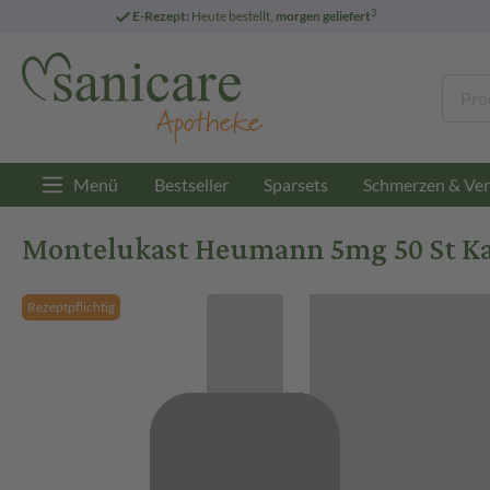
3
E-Rezept:
Heute bestellt,
morgen geliefert
Menü
Bestseller
Sparsets
Schmerzen & Ver
Montelukast Heumann 5mg 50 St Ka
Rezeptpflichtig