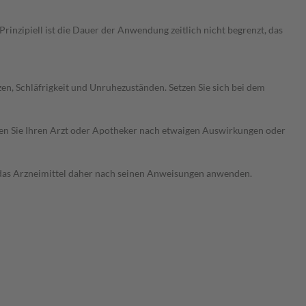
nzipiell ist die Dauer der Anwendung zeitlich nicht begrenzt, das
 Schläfrigkeit und Unruhezuständen. Setzen Sie sich bei dem
ragen Sie Ihren Arzt oder Apotheker nach etwaigen Auswirkungen oder
e das Arzneimittel daher nach seinen Anweisungen anwenden.