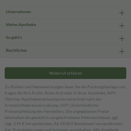
Unternehmen
Meine Apotheke
So geht's
Rechtliches
Widerruf erklären
Zu Risiken und Nebenwirkungen lesen Sie die Packungsbeilage und
fragen Sie Ihre Ärztin, Ihren Arzt oder in Ihrer Apotheke. AVP:
Üblicher Apothekenverkaufspreis berechnet nach der
Arzneimittelpreisverordnung. UVP: Unverbindliche
Preisempfehlung des Herstellers. Die angegebenen Preise
beinhalten die gesetzlich vorgeschriebene Mehrwertsteuer, ggf.
zzgl. 3,95 € Versandkosten. Ab 29,00 € Bestell­wert versand­kosten­
frei. Preisänderungen und Irrtümer vorbehalten. Alle Angebote