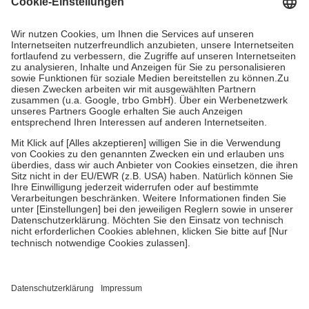
Kosten dafür, der Versicherte trägt einen Teil davon als Zuzahlung
mit.
Grundsätzlich leisten Mitglieder Zuzahlungen in Höhe von zehn
Prozent des Abgabepreises,
mindestens
jedoch
fünf Euro
und
höchstens zehn Euro.
Es sind jedoch nie mehr als die tatsächlichen
Kosten der Leistung zu entrichten.
Diese Regeln gelten grundsätzlich auch für Online-Apotheken.
Bei Heilmitteln und häuslicher Krankenpflege beträgt die
Zuzahlung zehn Prozent der Kosten sowie zehn Euro je
Verordnung.
Um das Engagement der Versicherten für ihre eigene Gesundheit zu
stärken und die besondere Stellung der Familie zu unterstützen,
fallen
keine Zuzahlungen
an bei:
• Kindern und Jugendlichen bis zum vollendeten 18. Lebensjahr
mit Ausnahme der Fahrkosten
• Untersuchungen zur Vorsorge und Früherkennung, die von der
GKV getragen werden
• empfohlenen Schutzimpfungen
• Harn- und Blutteststreifen
Wir nutzen Trusted Shops als unabhängigen Dienstleister für die