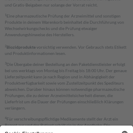
und Gratis-Beigaben nur solange der Vorrat reicht.
1
Eine pharmazeutische Prüfung der Arzneimittel und sonstigen
Produkte in deinem Warenkorb beinhaltet die Durchführung von
Wechselwirkungschecks und die Prüfung etwaiger
Anwendungshinweise des Herstellers.
2
Biozidprodukte
vorsichtig verwenden. Vor Gebrauch stets Etikett
und Produktinformationen lesen.
3
Die Übergabe deiner Bestellung an den Paketdienstleister erfolgt
bei uns werktags von Montag bis Freitag bis 18:00 Uhr. Der genaue
Lieferzeitpunkt kann je nach Region und in Abhängigkeit der
Produktverfügbarkeit sowie vom Zustellzeitpunkt des Spediteurs
abweichen. Darüber hinaus können notwendige pharmazeutische
Prüfungen, die zu deiner Arzneimittelsicherheit dienen, die
Lieferfrist um die Dauer der Prüfungen einschließlich Klärungen
verlängern.
4
Für verschreibungspflichtige Medikamente stellt der Arzt ein
Rezept aus und der Patient erhält sie in der Apotheke. Die
gesetzliche Krankenversicherung übernimmt in der Regel die