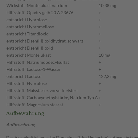
Wirkstoff
Montelukast natrium
10,38 mg
Hilfsstoff
Opadry gelb 20 A 23676
+
entspricht
Hyprolose
+
entspricht
Hypromellose
+
entspricht
Titandioxid
+
entspricht
Eisen(III)-oxidhydrat, schwarz
+
entspricht
Eisen(III)-oxid
+
entspricht
Montelukast
10 mg
Hilfsstoff
Natriumdodecylsulfat
+
Hilfsstoff
Lactose-1-Wasser
+
entspricht
Lactose
122,2 mg
Hilfsstoff
Hyprolose
+
Hilfsstoff
Maisstärke, vorverkleistert
+
Hilfsstoff
Carboxymethylstärke, Natrium Typ A
+
Hilfsstoff
Magnesium stearat
+
Aufbewahrung
Aufbewahrung
Das Arzneimittel muss im Dunkeln (z.B. im Umkarton) aufbewahrt we