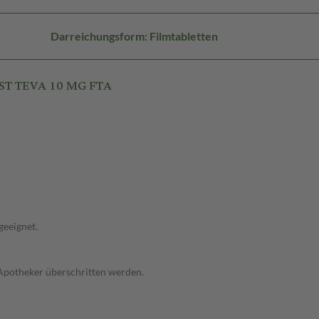
Darreichungsform: Filmtabletten
ST TEVA 10 MG FTA
geeignet.
 Apotheker überschritten werden.