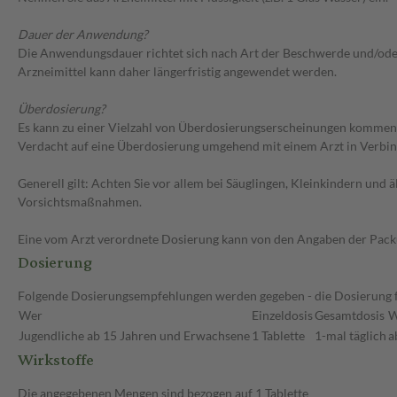
Dauer der Anwendung?
Die Anwendungsdauer richtet sich nach Art der Beschwerde und/oder 
Arzneimittel kann daher längerfristig angewendet werden.
Überdosierung?
Es kann zu einer Vielzahl von Überdosierungserscheinungen kommen
Verdacht auf eine Überdosierung umgehend mit einem Arzt in Verbi
Generell gilt: Achten Sie vor allem bei Säuglingen, Kleinkindern un
Vorsichtsmaßnahmen.
Eine vom Arzt verordnete Dosierung kann von den Angaben der Packun
Dosierung
Folgende Dosierungsempfehlungen werden gegeben - die Dosierung fü
Wer
Einzeldosis
Gesamtdosis
W
Jugendliche ab 15 Jahren und Erwachsene
1 Tablette
1-mal täglich
a
Wirkstoffe
Die angegebenen Mengen sind bezogen auf 1 Tablette