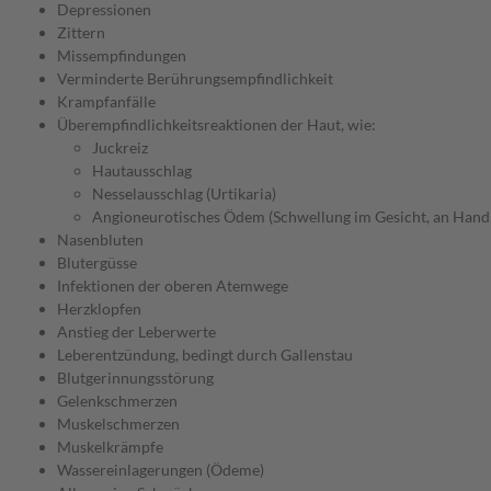
Depressionen
Zittern
Missempfindungen
Verminderte Berührungsempfindlichkeit
Krampfanfälle
Überempfindlichkeitsreaktionen der Haut, wie:
Juckreiz
Hautausschlag
Nesselausschlag (Urtikaria)
Angioneurotisches Ödem (Schwellung im Gesicht, an Hand
Nasenbluten
Blutergüsse
Infektionen der oberen Atemwege
Herzklopfen
Anstieg der Leberwerte
Leberentzündung, bedingt durch Gallenstau
Blutgerinnungsstörung
Gelenkschmerzen
Muskelschmerzen
Muskelkrämpfe
Wassereinlagerungen (Ödeme)