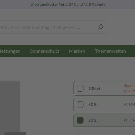
versandkostenfrei
ab 29 € und für E-Rezepte
letzungen
Sonnenschutz
Marken
Themenwelten
Sparti
100 St
(0,43 € 
50 St
(0,60 € 
20 St
(1,35 € 