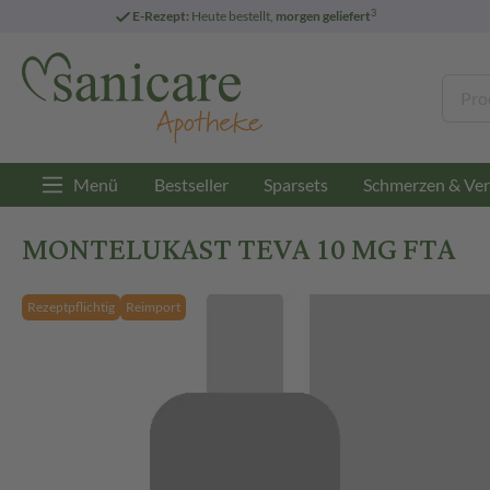
3
E-Rezept:
Heute bestellt,
morgen geliefert
Menü
Bestseller
Sparsets
Schmerzen & Ver
MONTELUKAST TEVA 10 MG FTA
Rezeptpflichtig
Reimport