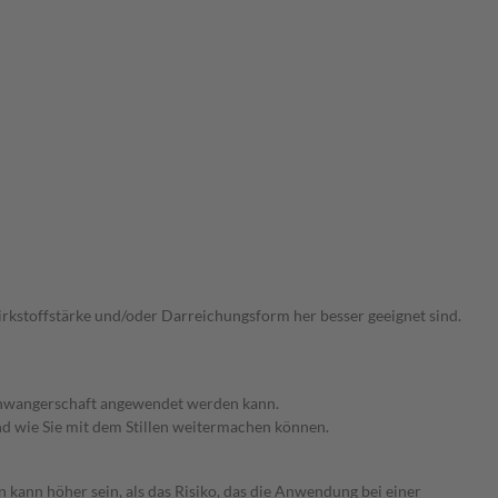
Wirkstoffstärke und/oder Darreichungsform her besser geeignet sind.
 Schwangerschaft angewendet werden kann.
nd wie Sie mit dem Stillen weitermachen können.
 kann höher sein, als das Risiko, das die Anwendung bei einer