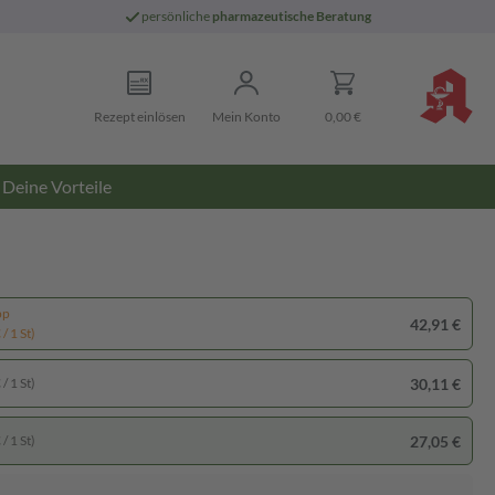
persönliche
pharmazeutische Beratung
Rezept einlösen
Mein Konto
0,00 €
Deine Vorteile
pp
42,91 €
/ 1 St)
30,11 €
/ 1 St)
27,05 €
/ 1 St)