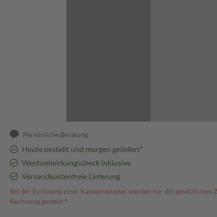
Abbildung kann abweichen
Persönliche Beratung
Heute bestellt und morgen geliefert³
Wechselwirkungscheck inklusive
Versandkostenfreie Lieferung
Bei der Einlösung eines Kassenrezeptes werden nur die gesetzlichen 
Rechnung gestellt.⁴