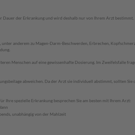
Dauer der Erkrankung und wird deshalb nur von Ihrem Arzt bestimmt. Pri
, unter anderem zu Magen-Darm-Beschwerden, Erbrechen, Kopfschmerzen,
ndung.
d älteren Menschen auf eine gewissenhafte Dosierung. Im Zweifelsfalle f
gsbeilage abweichen. Da der Arzt sie individuell abstimmt, sollten Si
r Ihre spezielle Erkrankung besprechen Sie am besten mit Ihrem Arzt:
ann
bends, unabhängig von der Mahlzeit