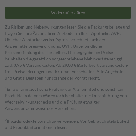
Widerruf erklären
Zu Risiken und Nebenwirkungen lesen Sie die Packungsbeilage und
fragen Sie Ihre Ärztin, Ihren Arzt oder in Ihrer Apotheke. AVP:
Üblicher Apothekenverkaufspreis berechnet nach der
Arzneimittelpreisverordnung. UVP: Unverbindliche
Preisempfehlung des Herstellers. Die angegebenen Preise
beinhalten die gesetzlich vorgeschriebene Mehrwertsteuer, ggf.
zzgl. 3,95 € Versandkosten. Ab 29,00 € Bestell­wert versand­kosten­
frei. Preisänderungen und Irrtümer vorbehalten. Alle Angebote
und Gratis-Beigaben nur solange der Vorrat reicht.
1
Eine pharmazeutische Prüfung der Arzneimittel und sonstigen
Produkte in deinem Warenkorb beinhaltet die Durchführung von
Wechselwirkungschecks und die Prüfung etwaiger
Anwendungshinweise des Herstellers.
2
Biozidprodukte
vorsichtig verwenden. Vor Gebrauch stets Etikett
und Produktinformationen lesen.