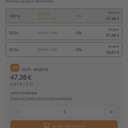
Abbildung kann abweichen
49,87 €
Spartipp
100 St
-5%
47,28 €
(0,47 € / 1 St)
29,20 €
50 St
-5%
(0,55 € / 1 St)
27,68 €
19,69 €
30 St
-5%
(0,62 € / 1 St)
18,67 €
-5%
AVP:
49,87 €
47,28 €
0,47 € / 1 St
sofort lieferbar
Preise inkl. MwSt. ggf. zzgl. Versandkosten
In den Warenkorb