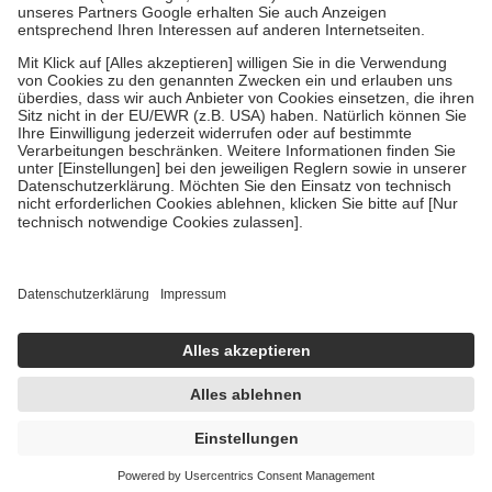
Um das Engagement der Versicherten für ihre eigene Gesundheit zu
stärken und die besondere Stellung der Familie zu unterstützen,
fallen
keine Zuzahlungen
an bei:
• Kindern und Jugendlichen bis zum vollendeten 18. Lebensjahr
mit Ausnahme der Fahrkosten
• Untersuchungen zur Vorsorge und Früherkennung, die von der
GKV getragen werden
• empfohlenen Schutzimpfungen
• Harn- und Blutteststreifen
Wir nutzen Trusted Shops als unabhängigen Dienstleister für die
Einholung von Bewertungen. Trusted Shops hat Maßnahmen
getroffen, um sicherzustellen, dass es sich um echte Bewertungen
handelt. Mehr Informationen findest du hier:
https://help.etrusted.com/hc/de/articles/4419944605341
Einige Bilder und Inhalte wurden unter Zuhilfenahme künstlicher
Intelligenz erstellt.
AVP:
49,87 €
47,28 €