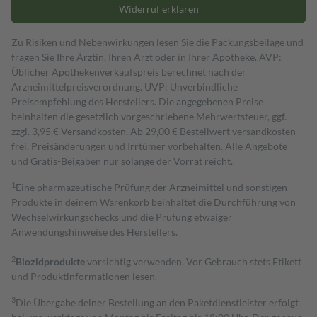
Widerruf erklären
Zu Risiken und Nebenwirkungen lesen Sie die Packungsbeilage und
fragen Sie Ihre Ärztin, Ihren Arzt oder in Ihrer Apotheke. AVP:
Üblicher Apothekenverkaufspreis berechnet nach der
Arzneimittelpreisverordnung. UVP: Unverbindliche
Preisempfehlung des Herstellers. Die angegebenen Preise
beinhalten die gesetzlich vorgeschriebene Mehrwertsteuer, ggf.
zzgl. 3,95 € Versandkosten. Ab 29,00 € Bestell­wert versand­kosten­
frei. Preisänderungen und Irrtümer vorbehalten. Alle Angebote
und Gratis-Beigaben nur solange der Vorrat reicht.
1
Eine pharmazeutische Prüfung der Arzneimittel und sonstigen
Produkte in deinem Warenkorb beinhaltet die Durchführung von
Wechselwirkungschecks und die Prüfung etwaiger
Anwendungshinweise des Herstellers.
2
Biozidprodukte
vorsichtig verwenden. Vor Gebrauch stets Etikett
und Produktinformationen lesen.
3
Die Übergabe deiner Bestellung an den Paketdienstleister erfolgt