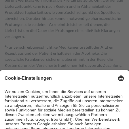
bei uns werktags von Montag bis Freitag bis 18:00 Uhr. Der genaue
Lieferzeitpunkt kann je nach Region und in Abhängigkeit der
Produktverfügbarkeit sowie vom Zustellzeitpunkt des Spediteurs
abweichen. Darüber hinaus können notwendige pharmazeutische
Prüfungen, die zu deiner Arzneimittelsicherheit dienen, die
Lieferfrist um die Dauer der Prüfungen einschließlich Klärungen
verlängern.
4
Für verschreibungspflichtige Medikamente stellt der Arzt ein
Rezept aus und der Patient erhält sie in der Apotheke. Die
gesetzliche Krankenversicherung übernimmt in der Regel die
Kosten dafür, der Versicherte trägt einen Teil davon als Zuzahlung
mit.
Grundsätzlich leisten Mitglieder Zuzahlungen in Höhe von zehn
Prozent des Abgabepreises,
mindestens
jedoch
fünf Euro
und
höchstens zehn Euro.
Es sind jedoch nie mehr als die tatsächlichen
Kosten der Leistung zu entrichten.
Diese Regeln gelten grundsätzlich auch für Online-Apotheken.
Bei Heilmitteln und häuslicher Krankenpflege beträgt die
Zuzahlung zehn Prozent der Kosten sowie zehn Euro je
Verordnung.
Um das Engagement der Versicherten für ihre eigene Gesundheit zu