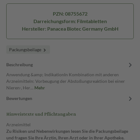
PZN: 08755672
Darreichungsform: Filmtabletten
Hersteller: Panacea Biotec Germany GmbH
Packungsbeilage
Beschreibung
Anwendung &amp; IndikationIn Kombination mit anderen
Arzneimitteln: Vorbeugung der Abstoßungsreaktion bei einer
Nieren-, Her…
Mehr
Bewertungen
Hinweistexte und Pflichtangaben
Arzneimittel
Zu Risiken und Nebenwirkungen lesen Sie die Packungsbeilage
und fragen Sie Ihre Ärztin, Ihren Arzt oder in Ihrer Apotheke.