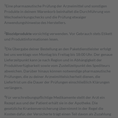
1
Eine pharmazeutische Prüfung der Arzneimittel und sonstigen
Produkte in deinem Warenkorb beinhaltet die Durchführung von
Wechselwirkungschecks und die Prüfung etwaiger
Anwendungshinweise des Herstellers.
2
Biozidprodukte
vorsichtig verwenden. Vor Gebrauch stets Etikett
und Produktinformationen lesen.
3
Die Übergabe deiner Bestellung an den Paketdienstleister erfolgt
bei uns werktags von Montag bis Freitag bis 18:00 Uhr. Der genaue
Lieferzeitpunkt kann je nach Region und in Abhängigkeit der
Produktverfügbarkeit sowie vom Zustellzeitpunkt des Spediteurs
abweichen. Darüber hinaus können notwendige pharmazeutische
Prüfungen, die zu deiner Arzneimittelsicherheit dienen, die
Lieferfrist um die Dauer der Prüfungen einschließlich Klärungen
verlängern.
4
Für verschreibungspflichtige Medikamente stellt der Arzt ein
Rezept aus und der Patient erhält sie in der Apotheke. Die
gesetzliche Krankenversicherung übernimmt in der Regel die
Kosten dafür, der Versicherte trägt einen Teil davon als Zuzahlung