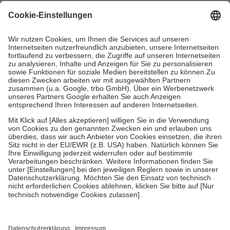
mit.
Grundsätzlich leisten Mitglieder Zuzahlungen in Höhe von zehn
Prozent des Abgabepreises,
mindestens
jedoch
fünf Euro
und
höchstens zehn Euro.
Es sind jedoch nie mehr als die tatsächlichen
Kosten der Leistung zu entrichten.
Diese Regeln gelten grundsätzlich auch für Online-Apotheken.
Bei Heilmitteln und häuslicher Krankenpflege beträgt die
Zuzahlung zehn Prozent der Kosten sowie zehn Euro je
Verordnung.
Um das Engagement der Versicherten für ihre eigene Gesundheit zu
stärken und die besondere Stellung der Familie zu unterstützen,
fallen
keine Zuzahlungen
an bei:
• Kindern und Jugendlichen bis zum vollendeten 18. Lebensjahr
mit Ausnahme der Fahrkosten
• Untersuchungen zur Vorsorge und Früherkennung, die von der
GKV getragen werden
• empfohlenen Schutzimpfungen
• Harn- und Blutteststreifen
Wir nutzen Trusted Shops als unabhängigen Dienstleister für die
Einholung von Bewertungen. Trusted Shops hat Maßnahmen
getroffen, um sicherzustellen, dass es sich um echte Bewertungen