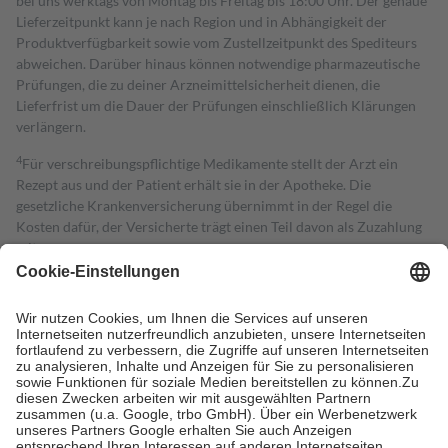
bei uns werktags von Montag bis Freitag bis 18:00 Uhr. Der genaue
Lieferzeitpunkt kann je nach Region und in Abhängigkeit der
Produktverfügbarkeit sowie vom Zustellzeitpunkt des Spediteurs
abweichen. Darüber hinaus können notwendige pharmazeutische
Prüfungen, die zu deiner Arzneimittelsicherheit dienen, die
Lieferfrist um die Dauer der Prüfungen einschließlich Klärungen
verlängern.
4
Für verschreibungspflichtige Medikamente stellt der Arzt ein
Rezept aus und der Patient erhält sie in der Apotheke. Die
gesetzliche Krankenversicherung übernimmt in der Regel die
Kosten dafür, der Versicherte trägt einen Teil davon als Zuzahlung
mit.
Grundsätzlich leisten Mitglieder Zuzahlungen in Höhe von zehn
Prozent des Abgabepreises,
mindestens
jedoch
fünf Euro
und
höchstens zehn Euro.
Es sind jedoch nie mehr als die tatsächlichen
Kosten der Leistung zu entrichten.
Diese Regeln gelten grundsätzlich auch für Online-Apotheken.
Bei Heilmitteln und häuslicher Krankenpflege beträgt die
Zuzahlung zehn Prozent der Kosten sowie zehn Euro je
Verordnung.
Um das Engagement der Versicherten für ihre eigene Gesundheit zu