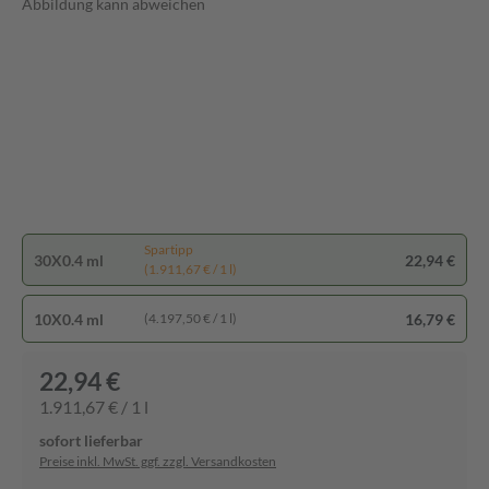
Abbildung kann abweichen
Spartipp
30X0.4 ml
22,94 €
(1.911,67 € / 1 l)
10X0.4 ml
16,79 €
(4.197,50 € / 1 l)
22,94 €
1.911,67 € / 1 l
sofort lieferbar
Preise inkl. MwSt. ggf. zzgl. Versandkosten