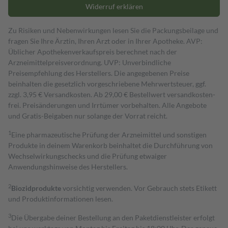
Widerruf erklären
Zu Risiken und Nebenwirkungen lesen Sie die Packungsbeilage und
fragen Sie Ihre Ärztin, Ihren Arzt oder in Ihrer Apotheke. AVP:
Üblicher Apothekenverkaufspreis berechnet nach der
Arzneimittelpreisverordnung. UVP: Unverbindliche
Preisempfehlung des Herstellers. Die angegebenen Preise
beinhalten die gesetzlich vorgeschriebene Mehrwertsteuer, ggf.
zzgl. 3,95 € Versandkosten. Ab 29,00 € Bestell­wert versand­kosten­
frei. Preisänderungen und Irrtümer vorbehalten. Alle Angebote
und Gratis-Beigaben nur solange der Vorrat reicht.
1
Eine pharmazeutische Prüfung der Arzneimittel und sonstigen
Produkte in deinem Warenkorb beinhaltet die Durchführung von
Wechselwirkungschecks und die Prüfung etwaiger
Anwendungshinweise des Herstellers.
2
Biozidprodukte
vorsichtig verwenden. Vor Gebrauch stets Etikett
und Produktinformationen lesen.
3
Die Übergabe deiner Bestellung an den Paketdienstleister erfolgt