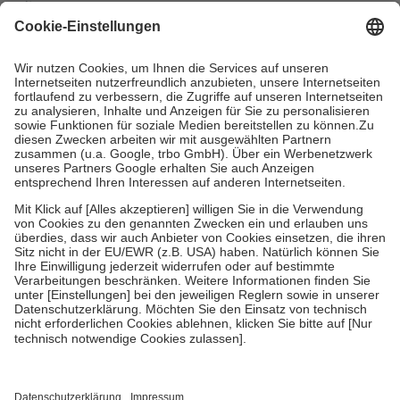
mit.
Grundsätzlich leisten Mitglieder Zuzahlungen in Höhe von zehn
Prozent des Abgabepreises,
mindestens
jedoch
fünf Euro
und
höchstens zehn Euro.
Es sind jedoch nie mehr als die tatsächlichen
Kosten der Leistung zu entrichten.
Diese Regeln gelten grundsätzlich auch für Online-Apotheken.
Bei Heilmitteln und häuslicher Krankenpflege beträgt die
Zuzahlung zehn Prozent der Kosten sowie zehn Euro je
Verordnung.
Um das Engagement der Versicherten für ihre eigene Gesundheit zu
stärken und die besondere Stellung der Familie zu unterstützen,
fallen
keine Zuzahlungen
an bei:
• Kindern und Jugendlichen bis zum vollendeten 18. Lebensjahr
mit Ausnahme der Fahrkosten
• Untersuchungen zur Vorsorge und Früherkennung, die von der
GKV getragen werden
• empfohlenen Schutzimpfungen
• Harn- und Blutteststreifen
Wir nutzen Trusted Shops als unabhängigen Dienstleister für die
Einholung von Bewertungen. Trusted Shops hat Maßnahmen
getroffen, um sicherzustellen, dass es sich um echte Bewertungen