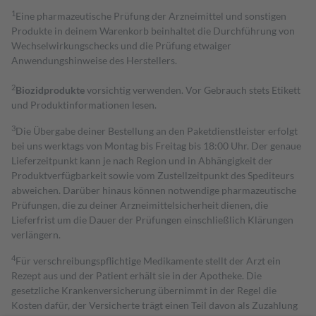
1
Eine pharmazeutische Prüfung der Arzneimittel und sonstigen
Produkte in deinem Warenkorb beinhaltet die Durchführung von
Wechselwirkungschecks und die Prüfung etwaiger
Anwendungshinweise des Herstellers.
2
Biozidprodukte
vorsichtig verwenden. Vor Gebrauch stets Etikett
und Produktinformationen lesen.
3
Die Übergabe deiner Bestellung an den Paketdienstleister erfolgt
bei uns werktags von Montag bis Freitag bis 18:00 Uhr. Der genaue
Lieferzeitpunkt kann je nach Region und in Abhängigkeit der
Produktverfügbarkeit sowie vom Zustellzeitpunkt des Spediteurs
abweichen. Darüber hinaus können notwendige pharmazeutische
Prüfungen, die zu deiner Arzneimittelsicherheit dienen, die
Lieferfrist um die Dauer der Prüfungen einschließlich Klärungen
verlängern.
4
Für verschreibungspflichtige Medikamente stellt der Arzt ein
Rezept aus und der Patient erhält sie in der Apotheke. Die
gesetzliche Krankenversicherung übernimmt in der Regel die
Kosten dafür, der Versicherte trägt einen Teil davon als Zuzahlung