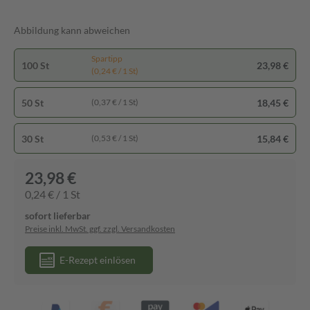
Abbildung kann abweichen
Spartipp
100 St
23,98 €
(0,24 € / 1 St)
50 St
18,45 €
(0,37 € / 1 St)
30 St
15,84 €
(0,53 € / 1 St)
23,98 €
0,24 € / 1 St
sofort lieferbar
Preise inkl. MwSt. ggf. zzgl. Versandkosten
E-Rezept einlösen