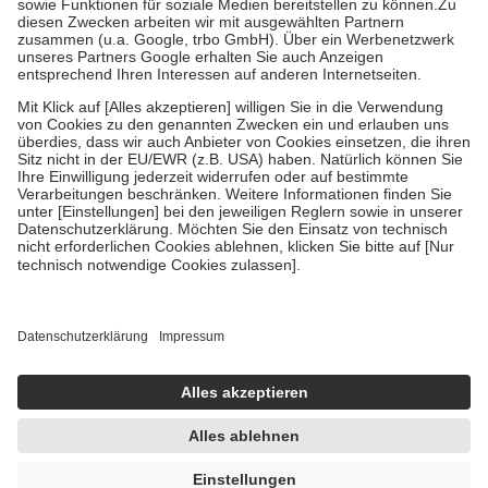
Zuzahlung zehn Prozent der Kosten sowie zehn Euro je
Verordnung.
Um das Engagement der Versicherten für ihre eigene Gesundheit zu
stärken und die besondere Stellung der Familie zu unterstützen,
fallen
keine Zuzahlungen
an bei:
• Kindern und Jugendlichen bis zum vollendeten 18. Lebensjahr
mit Ausnahme der Fahrkosten
• Untersuchungen zur Vorsorge und Früherkennung, die von der
GKV getragen werden
• empfohlenen Schutzimpfungen
• Harn- und Blutteststreifen
Wir nutzen Trusted Shops als unabhängigen Dienstleister für die
Einholung von Bewertungen. Trusted Shops hat Maßnahmen
getroffen, um sicherzustellen, dass es sich um echte Bewertungen
handelt. Mehr Informationen findest du hier:
https://help.etrusted.com/hc/de/articles/4419944605341
Einige Bilder und Inhalte wurden unter Zuhilfenahme künstlicher
Intelligenz erstellt.