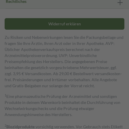
Rechtliches
Widerruf erklären
Zu Risiken und Nebenwirkungen lesen Sie die Packungsbeilage und
fragen Sie Ihre Ärztin, Ihren Arzt oder in Ihrer Apotheke. AVP:
Üblicher Apothekenverkaufspreis berechnet nach der
Arzneimittelpreisverordnung. UVP: Unverbindliche
Preisempfehlung des Herstellers. Die angegebenen Preise
beinhalten die gesetzlich vorgeschriebene Mehrwertsteuer, ggf.
zzgl. 3,95 € Versandkosten. Ab 29,00 € Bestell­wert versand­kosten­
frei. Preisänderungen und Irrtümer vorbehalten. Alle Angebote
und Gratis-Beigaben nur solange der Vorrat reicht.
1
Eine pharmazeutische Prüfung der Arzneimittel und sonstigen
Produkte in deinem Warenkorb beinhaltet die Durchführung von
Wechselwirkungschecks und die Prüfung etwaiger
Anwendungshinweise des Herstellers.
2
Biozidprodukte
vorsichtig verwenden. Vor Gebrauch stets Etikett