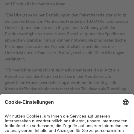
und Produktinformationen lesen.
3
Die Übergabe deiner Bestellung an den Paketdienstleister erfolgt
bei uns werktags von Montag bis Freitag bis 18:00 Uhr. Der genaue
Lieferzeitpunkt kann je nach Region und in Abhängigkeit der
Produktverfügbarkeit sowie vom Zustellzeitpunkt des Spediteurs
abweichen. Darüber hinaus können notwendige pharmazeutische
Prüfungen, die zu deiner Arzneimittelsicherheit dienen, die
Lieferfrist um die Dauer der Prüfungen einschließlich Klärungen
verlängern.
4
Für verschreibungspflichtige Medikamente stellt der Arzt ein
Rezept aus und der Patient erhält sie in der Apotheke. Die
gesetzliche Krankenversicherung übernimmt in der Regel die
Kosten dafür, der Versicherte trägt einen Teil davon als Zuzahlung
mit.
Grundsätzlich leisten Mitglieder Zuzahlungen in Höhe von zehn
Prozent des Abgabepreises,
mindestens
jedoch
fünf Euro
und
höchstens zehn Euro.
Es sind jedoch nie mehr als die tatsächlichen
Kosten der Leistung zu entrichten.
Diese Regeln gelten grundsätzlich auch für Online-Apotheken.
Bei Heilmitteln und häuslicher Krankenpflege beträgt die